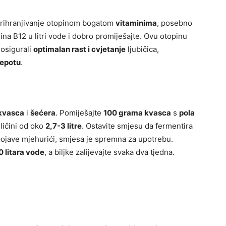
prihranjivanje otopinom bogatom
vitaminima
, posebno
mina B12 u litri vode i dobro promiješajte. Ovu otopinu
 osigurali
optimalan rast i cvjetanje
ljubičica,
jepotu
.
kvasca
i
šećera
. Pomiješajte
100 grama kvasca
s
pola
ličini od oko
2,7-3 litre
. Ostavite smjesu da fermentira
pojave mjehurići, smjesa je spremna za upotrebu.
0 litara vode
, a biljke zalijevajte svaka dva tjedna.