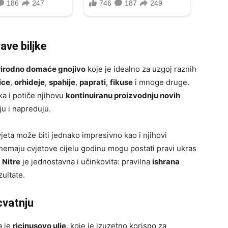
ave biljke
rirodno domaće gnojivo
koje je idealno za uzgoj raznih
ice
,
orhideje
,
spahije
,
paprati
,
fikuse
i mnoge druge.
ka i potiče njihovu
kontinuiranu proizvodnju novih
ju i napreduju.
jeta može biti jednako impresivno kao i njihovi
je nemaju cvjetove cijelu godinu mogu postati pravi ukras
z Nitre
je jednostavna i učinkovita: pravilna
ishrana
zultate.
cvatnju
a je
ricinusovo ulje
, koje je izuzetno korisno za