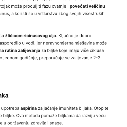
stojak može produljiti fazu cvatnje i
povećati veličinu
cinus, a koristi se u vrtlarstvu zbog svojih višestrukih
sa
žličicom ricinusovog ulja
. Ključno je dobro
 rasporedilo u vodi, jer neravnomjerna mješavina može
a rutina zalijevanja
za biljke koje imaju više ciklusa
amo jednom godišnje, preporučuje se zalijevanje 2-3
jaka
je upotreba
aspirina
za jačanje imuniteta biljaka. Otopite
ite biljke. Ova metoda pomaže biljkama da razviju veću
e u održavanju zdravlja i snage.