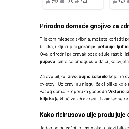
Prirodno domaće gnojivo za zdr
Tijekom mjeseca svibnja, možete koristiti
p
biljaka, uključujući
geranije
,
petunije
,
ljubič
Ovaj prirodni pripravak pospješuje rast bilja
pupova
, čime se omogućuje da biljke cvjeta
Za ove biljke,
živo, bujno zelenilo
koje ne cv
cvjetovi. Uz pravilnu njegu, čak i biljke ko
vašeg doma. Preporuka gospođe
Viktórie i
biljaka
je ključ za zdrav rast i izvanredne re
Kako ricinusovo ulje produljuje 
Jedan od najvažnijih sastojaka u njezi biljak