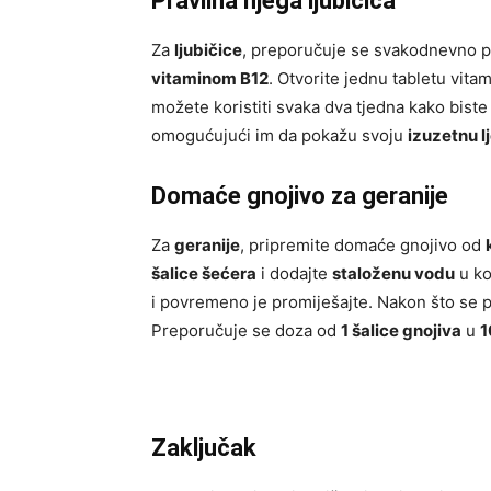
Pravilna njega ljubičica
Za
ljubičice
, preporučuje se svakodnevno 
vitaminom B12
. Otvorite jednu tabletu vita
možete koristiti svaka dva tjedna kako biste
omogućujući im da pokažu svoju
izuzetnu l
Domaće gnojivo za geranije
Za
geranije
, pripremite domaće gnojivo od
šalice šećera
i dodajte
staloženu vodu
u ko
i povremeno je promiješajte. Nakon što se 
Preporučuje se doza od
1 šalice gnojiva
u
1
Zaključak