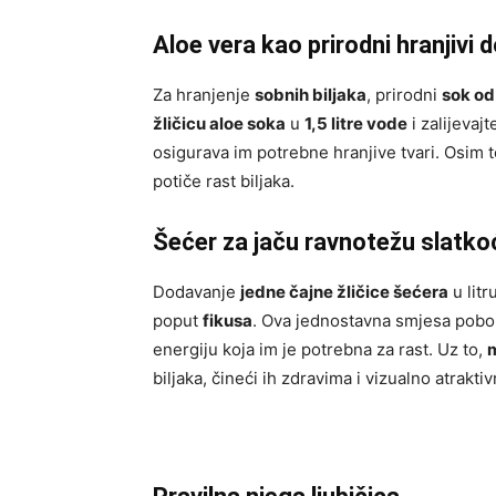
Aloe vera kao prirodni hranjivi 
Za hranjenje
sobnih biljaka
, prirodni
sok od
žličicu aloe soka
u
1,5 litre vode
i zalijevaj
osigurava im potrebne hranjive tvari. Osim
potiče rast biljaka.
Šećer za jaču ravnotežu slatko
Dodavanje
jedne čajne žličice šećera
u litr
poput
fikusa
. Ova jednostavna smjesa pobolj
energiju koja im je potrebna za rast. Uz to,
m
biljaka, čineći ih zdravima i vizualno atrakti