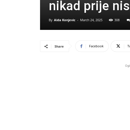
nikad prije ni
By
Aida Konjevic
-
March 24, 2025
308
Facebook
T
Share
Ogl