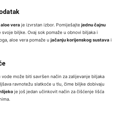
dodatak
 aloe vera
je izvrstan izbor. Pomiješajte
jednu čajnu
te svoje biljke. Ovaj sok pomaže u obnovi biljaka i
 toga, aloe vera pomaže u
jačanju korijenskog sustava
i
će
u vode može biti savršen način za zalijevanje biljaka
šava ravnotežu slatkoće u tlu, čime biljke dobivaju
lijeko
je još jedan učinkovit način za čišćenje lišća
vnima.