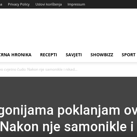
ma
Privacy Policy
Uslovi korištenja
Impressum
CRNA HRONIKA
RECEPTI
SAVJETI
SHOWBIZZ
SPORT
 cvjetno čudo: Nakon nje samonikle i nikad...
gonijama poklanjam o
 Nakon nje samonikle i