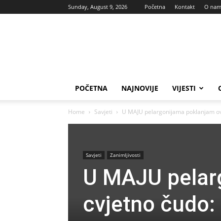
Sunday, August 9, 2026
Početna
Kontakt
O na
Vas
glas
POČETNA
NAJNOVIJE
VIJESTI
Home
Savjeti
U MAJU pelargonijama poklanjam ovo
Savjeti
Zanimljivosti
U MAJU pelar
cvjetno čudo: