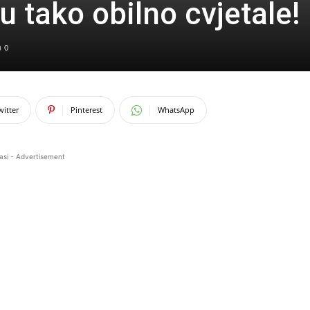
su tako obilno cvjetale!
0
witter
Pinterest
WhatsApp
asi - Advertisement