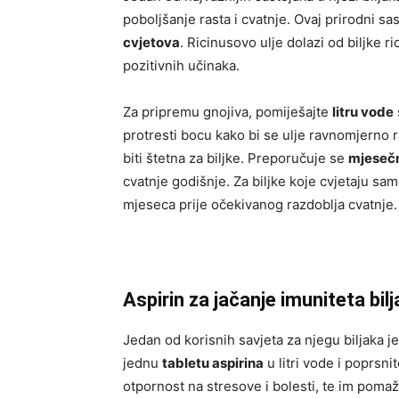
poboljšanje rasta i cvatnje. Ovaj prirodni sa
cvjetova
. Ricinusovo ulje dolazi od biljke ri
pozitivnih učinaka.
Za pripremu gnojiva, pomiješajte
litru vode
protresti bocu kako bi se ulje ravnomjerno
biti štetna za biljke. Preporučuje se
mjesečn
cvatnje godišnje. Za biljke koje cvjetaju s
mjeseca prije očekivanog razdoblja cvatnje.
Aspirin za jačanje imuniteta bil
Jedan od korisnih savjeta za njegu biljaka 
jednu
tabletu aspirina
u litri vode i poprsn
otpornost na stresove i bolesti, te im pomaž