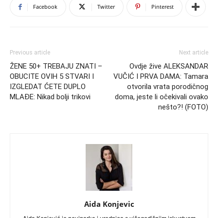
Facebook
Twitter
Pinterest
Previous article
Next article
ŽENE 50+ TREBAJU ZNATI –
Ovdje žive ALEKSANDAR
OBUCITE OVIH 5 STVARI I
VUČIĆ I PRVA DAMA: Tamara
IZGLEDAT ĆETE DUPLO
otvorila vrata porodičnog
MLAĐE: Nikad bolji trikovi
doma, jeste li očekivali ovako
nešto?! (FOTO)
Aida Konjevic