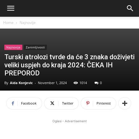
Home
Najnovije
Najnovije
Zanimljivosti
Turski atrolozi tvrde da će 3 znaka doživjeti
veliki uspjeh do kraja 2024: ČEKA IH
PREPOROD
By
Aida Konjevic
-
November 1, 2024
1014
0
Facebook
Twitter
Pinterest
Oglasi - Advertisement