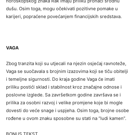
horoskopskog znaka Rak imaju priliku pronaći srodnu
dušu. Osim toga, mogu očekivati ​​pozitivne pomake u
karijeri, popraćene povećanjem financijskih sredstava.
VAGA
Zbog tranzita koji su utjecali na njezin osjećaj ravnoteže,
Vaga se suočavala s brojnim izazovima koji se tiču ​​obitelji
i temeljne sigurnosti. Do kraja godine Vaga će imati
priliku postići sklad i stabilnost kroz značajne odnose i
poslovne izglede. Sa završetkom godine završava se i
prilika za osobni razvoj i velike promjene koje bi mogle
dovesti do veće snage i uspjeha. Osim toga, brojne osobe
rođene u ovom znaku sposobne su stati na “ludi kamen”.
BONUS TEKST