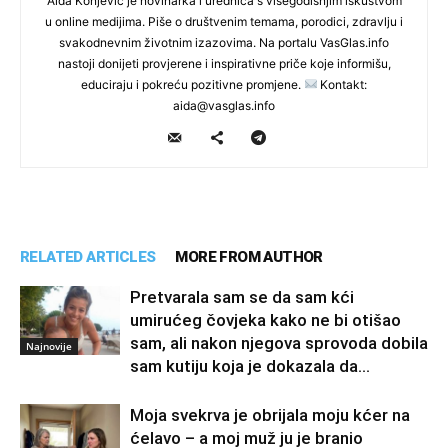
Aida Konjević je novinarka i urednica s višegodišnjim iskustvom
u online medijima. Piše o društvenim temama, porodici, zdravlju i
svakodnevnim životnim izazovima. Na portalu VasGlas.info
nastoji donijeti provjerene i inspirativne priče koje informišu,
educiraju i pokreću pozitivne promjene.
Kontakt:
aida@vasglas.info
RELATED ARTICLES
MORE FROM AUTHOR
Pretvarala sam se da sam kći
umirućeg čovjeka kako ne bi otišao
sam, ali nakon njegova sprovoda dobila
Najnovije
sam kutiju koja je dokazala da...
Moja svekrva je obrijala moju kćer na
ćelavo – a moj muž ju je branio