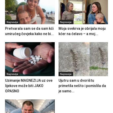
Najnovije
Najnovije
Pretvarala sam se da sam kći
Moja svekrva je obrijala moju
umirućeg čovjeka kako ne bi...
kćer na ćelavo – a moj...
Najnovije
Najnovije
Uzimanje MAGNEZIJA uz ove
Ujutru sam u dvorištu
lijekove može biti JAKO
primetila nešto i pomislila da
OPASNO
je samo...