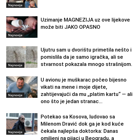
Najnovije
Uzimanje MAGNEZIJA uz ove lijekove
može biti JAKO OPASNO
Najnovije
Ujutru sam u dvorištu primetila nešto i
pomislila da je samo igračka, ali se
stvarnost pokazala mnogo strašnijom.
Najnovije
U avionu je muškarac počeo bijesno
vikati na mene i moje dijete,
zahtijevajući da mu „platim kartu“ — ali
Najnovije
ono što je jedan stranac...
Potekao sa Kosova, ludovao sa
Milenom Dravić dok ga je kod kuće
čekala najlepša doktorka: Danas
Najnovije
omiljeni na pijaci u Beogradu, a