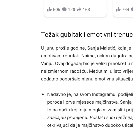
Težak gubitak i emotivni trenuc
U junu prošle godine, Sanja Maletić, koja je 
emotivan trenutak. Naime, nakon dugotrajnog
Vanju. Ovaj događaj bio je veliki preokret u n
neizmjernom radošću. Međutim, u isto vrijem
dodatno pogoršalo njenu emotivnu situaciju
Nedavno je, na svom Instagramu, podijelil
poroda i prve mjesece majčinstva. Sanja j
to na način koji nije mogla ni zamisliti pr
značajnu promjenu. Postala sam nježnija, 
otkrivajući da je majčinstvo duboko utical