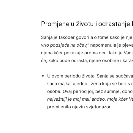
Promjene u životu i odrastanje 
Sanja je također govorila o tome kako je nje
vrlo podsjeća na očev,”
napomenula je pjevač
njena kćer pokazuje prema ocu. Iako je Vanja 
će, kako bude odrasla, njene osobine i karakt
U ovom periodu života, Sanja se suočava 
sada majka, ujedno i žena koja se bori 
osobe. Ovaj period joj, bez sumnje, donosi
najvažniji je moj mali anđeo, moja kćer Va
promijenilo njezin svjetonazor.