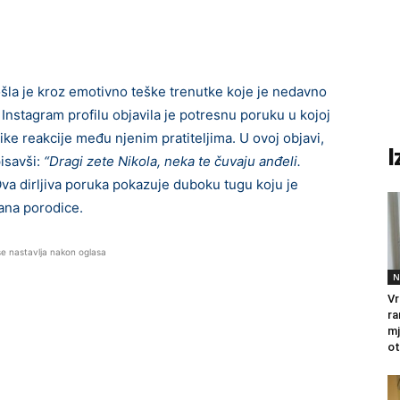
ošla je kroz emotivno teške trenutke koje je nedavno
Instagram profilu objavila je potresnu poruku u kojoj
like reakcije među njenim pratiteljima. U ovoj objavi,
I
isavši:
“Dragi zete Nikola, neka te čuvaju anđeli.
va dirljiva poruka pokazuje duboku tugu koju je
lana porodice.
se nastavlja nakon oglasa
N
Vr
ra
mj
ot