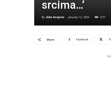
srcima…’
By
Aida Konjevic
-
January 12, 2025
1277
Facebook
T
Share
Ogl