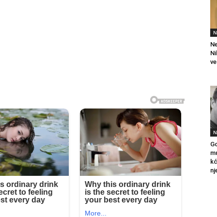
N
Ne
Ni
ve
N
Go
mu
kć
nj