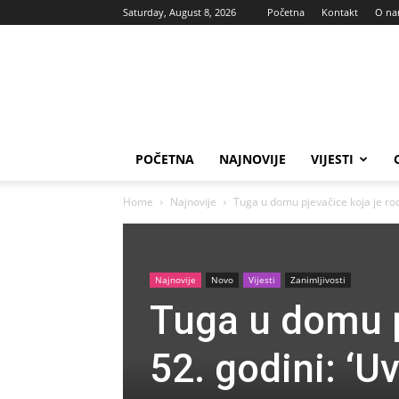
Saturday, August 8, 2026
Početna
Kontakt
O n
Vas
glas
POČETNA
NAJNOVIJE
VIJESTI
Home
Najnovije
Tuga u domu pjevačice koja je rodil
Najnovije
Novo
Vijesti
Zanimljivosti
Tuga u domu p
52. godini: ‘U