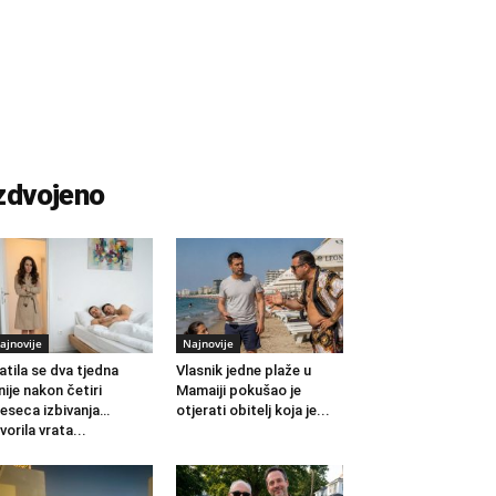
zdvojeno
ajnovije
Najnovije
atila se dva tjedna
Vlasnik jedne plaže u
nije nakon četiri
Mamaiji pokušao je
eseca izbivanja…
otjerati obitelj koja je...
vorila vrata...