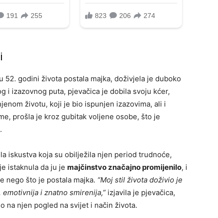
i
u 52. godini života postala majka, doživjela je duboko
 i izazovnog puta, pjevačica je dobila svoju kćer,
jenom životu, koji je bio ispunjen izazovima, ali i
e, prošla je kroz gubitak voljene osobe, što je
.
a iskustva koja su obilježila njen period trudnoće,
e istaknula da ju je
majčinstvo značajno promijenilo
, i
ije nego što je postala majka.
“Moj stil života doživio je
emotivnija i znatno smirenija,”
izjavila je pjevačica,
o na njen pogled na svijet i način života.