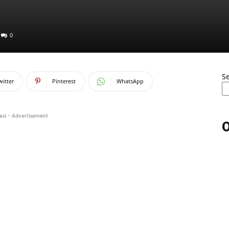
0
S
witter
Pinterest
WhatsApp
asi - Advertisement
O