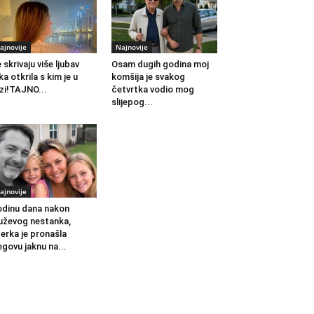
ajnovije
Najnovije
 skrivaju više ljubav
Osam dugih godina moj
ka otkrila s kim je u
komšija je svakog
zi!TAJNO...
četvrtka vodio mog
slijepog...
ajnovije
dinu dana nakon
ževog nestanka,
erka je pronašla
egovu jaknu na...