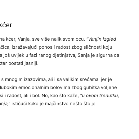
kćeri
na kćer, Vanja, sve više nalik svom ocu.
“Vanjin izgled
ica, izražavajući ponos i radost zbog sličnosti koju
još uvijek u fazi ranog djetinjstva, Sanja je sigurna da
er postati jasniji.
s mnogim izazovima, ali i sa velikim srećama, jer je
s dubokim emocionalnim bolovima zbog gubitka voljene
 i radost, ali i bol. No, kao što kaže,
“u ovom trenutku,
nja,”
ističući kako je majčinstvo nešto što je