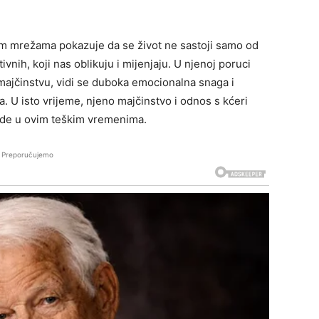
im mrežama pokazuje da se život ne sastoji samo od
ivnih, koji nas oblikuju i mijenjaju. U njenoj poruci
 majčinstvu, vidi se duboka emocionalna snaga i
. U isto vrijeme, njeno majčinstvo i odnos s kćeri
nade u ovim teškim vremenima.
Preporučujemo