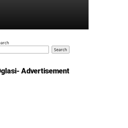
earch
Search
glasi- Advertisement