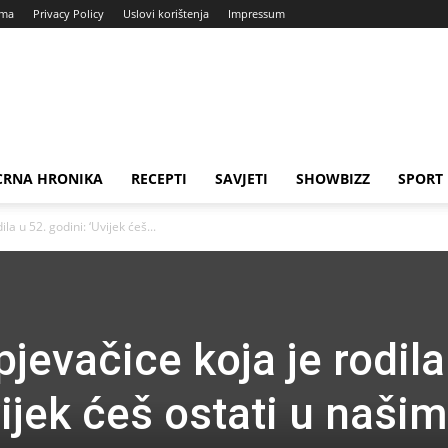
ama
Privacy Policy
Uslovi korištenja
Impressum
CRNA HRONIKA
RECEPTI
SAVJETI
SHOWBIZZ
SPORT
a u 52. godini: ‘Uvijek ćeš...
jevačice koja je rodila
vijek ćeš ostati u našim