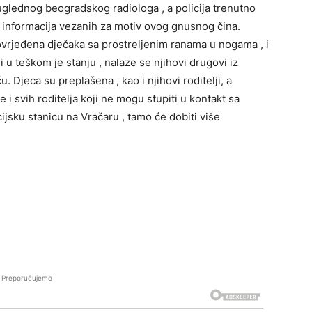
 uglednog beogradskog radiologa , a policija trenutno
vih informacija vezanih za motiv ovog gnusnog čina.
povrjeđena dječaka sa prostreljenim ranama u nogama , i
 u teškom je stanju , nalaze se njihovi drugovi iz
u. Djeca su preplašena , kao i njihovi roditelji, a
ce i svih roditelja koji ne mogu stupiti u kontakt sa
jsku stanicu na Vračaru , tamo će dobiti više
Preporučujemo