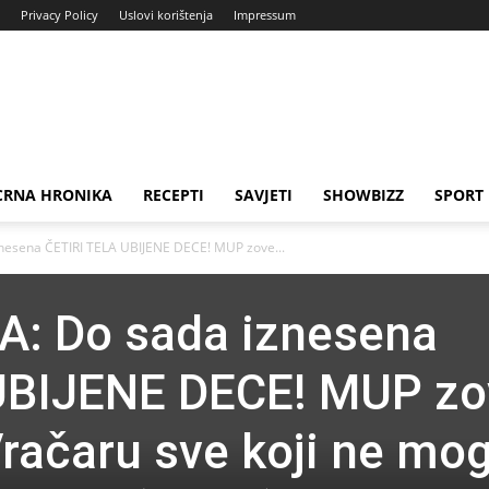
Privacy Policy
Uslovi korištenja
Impressum
CRNA HRONIKA
RECEPTI
SAVJETI
SHOWBIZZ
SPORT
esena ČETIRI TELA UBIJENE DECE! MUP zove...
: Do sada iznesena
UBIJENE DECE! MUP zo
Vračaru sve koji ne mo