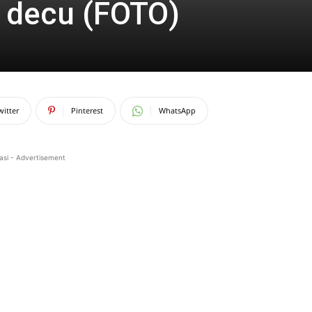
 decu (FOTO)
witter
Pinterest
WhatsApp
asi - Advertisement