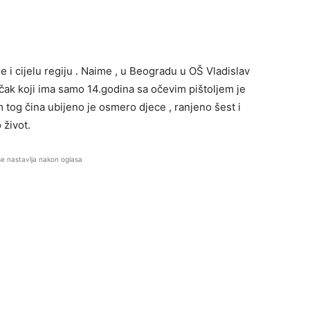
 je i cijelu regiju . Naime , u Beogradu u OŠ Vladislav
čak koji ima samo 14.godina sa očevim pištoljem je
m tog čina ubijeno je osmero djece , ranjeno šest i
 život.
se nastavlja nakon oglasa