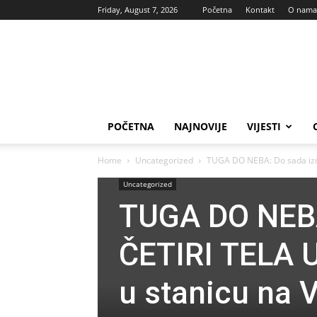
Friday, August 7, 2026
Početna
Kontakt
O nama
Vas
glas
POČETNA
NAJNOVIJE
VIJESTI
Home
Uncategorized
TUGA DO NEBA: Do sada izn
Uncategorized
TUGA DO NEBA
ČETIRI TELA 
u stanicu na 