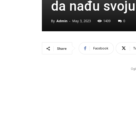
da nađu svoju
By
Admin
-
May 3, 2023
1409
0
Facebook
T
Share
Ogl