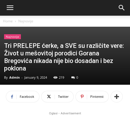
Home
Najnovije
Najnovije
Tri PRELEPE ćerke, a SVE su različite vere:
Život u mešovitoj porodici Gorana
Bregovića nikada nije bio dosadan i bez
poklona
By
Admin
-
January 9, 2024
219
0
Facebook
Twitter
Pinterest
Oglasi - Advertisement