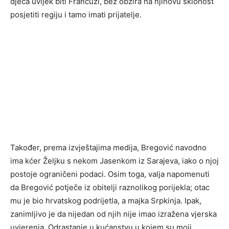
djeca uvijek biti Francuzi, bez obzira na njihovu sklonost
posjetiti regiju i tamo imati prijatelje.
Također, prema izvještajima medija, Bregović navodno
ima kćer Željku s nekom Jasenkom iz Sarajeva, iako o njoj
postoje ograničeni podaci. Osim toga, valja napomenuti
da Bregović potječe iz obitelji raznolikog porijekla; otac
mu je bio hrvatskog podrijetla, a majka Srpkinja. Ipak,
zanimljivo je da nijedan od njih nije imao izražena vjerska
uvjerenja. Odrastanje u kućanstvu u kojem su moji