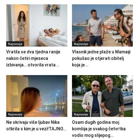
Najnovije
Najnovije
Vratila se dva tjedna ranije
Vlasnik jedne plaže u Mamaiji
nakon četiri mjeseca
pokušao je otjerati obitelj
izbivanja… otvorila vrata...
koja je...
Najnovije
Najnovije
Ne skrivaju više ljubav Nika
Osam dugih godina moj
otkrila s kim je u vezi!TAJNO...
komšija je svakog četvrtka
vodio mog slijepog...