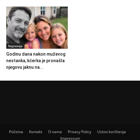
Najnovije
Godinu dana nakon muževog
nestanka, kćerka je pronašla
njegovu jaknu na...
Početna
Kontakt
O nama
Privacy Policy
Uslovi korištenja
Impressum