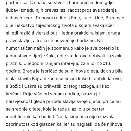
partnerica Dženana su stvorili harmoničan dom gdje
ljubav između njih prevazilazi radost proslava rođenja
njihovih kćeri. Ponosni roditelji Eme, Lule i Une, Bregović
dijeli iskustvo zajedničkog života u kojem svaka kćer
slijedi različiti vjerski put – jedna prakticira islam, druga
pravoslavlje, a treća se posvećuje budizmu. Na
humorističan način je spomenuo kako je sve poteklo iz
jednostavne dječje šale, gdje su darove dobivali za svaki
praznik. U jednom ranijem intervjuu za Blic iz 2016.
godine, Brega je ispričao da su njihova djeca, dok su bila
mala, slavila Bajram kao muslimani kako bi dobili darove,
a Božić i Uskrs su prihvatili iz istog razloga, ali kao
kršćani. Prije više od sedam godina, izrazio je
neizvjesnost glede prirode slavlja svoje djece, pri čemu
se srednje dijete, koje je tada ulazilo u pubertet,
identificiralo kao budist. No, ta činjenica nije izazvala
zabrinutost kod glazbenika, jer su naglasili da će njihova