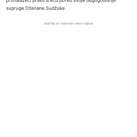
pronalazeći pravu sreću pored svoje dugogodišnje
supruge Dženane Sudžuke.
Sadržaj se nastavlja nakon oglasa