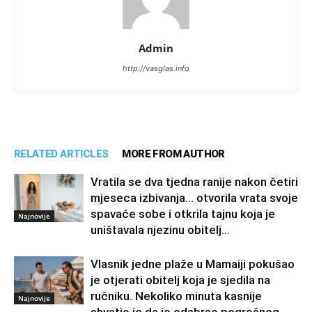
Admin
http://vasglas.info
RELATED ARTICLES
MORE FROM AUTHOR
Vratila se dva tjedna ranije nakon četiri
mjeseca izbivanja… otvorila vrata svoje
spavaće sobe i otkrila tajnu koja je
Najnovije
uništavala njezinu obitelj…
Vlasnik jedne plaže u Mamaiji pokušao
je otjerati obitelj koja je sjedila na
ručniku. Nekoliko minuta kasnije
Najnovije