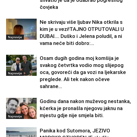
shvatio je da je odabrao pogrešnog
čovjeka
Ne skrivaju više ljubav Nika otkrila s
kim je u vezi!TAJNO OTPUTOVALI U
DUBAI…. Duško i Jelena poludil, a ni
Najnovije
vama neće biti dobro:...
Osam dugih godina moj komšija je
svakog četvrtka vodio mog slijepog
oca, govoreći da ga vozi na ljekarske
Najnovije
preglede. Ali tek nakon očeve
sahrane...
Godinu dana nakon muževog nestanka,
kćerka je pronašla njegovu jaknu na
mjestu gdje nije smjela biti.
Najnovije
Panika kod Sutomora, JEZIVO