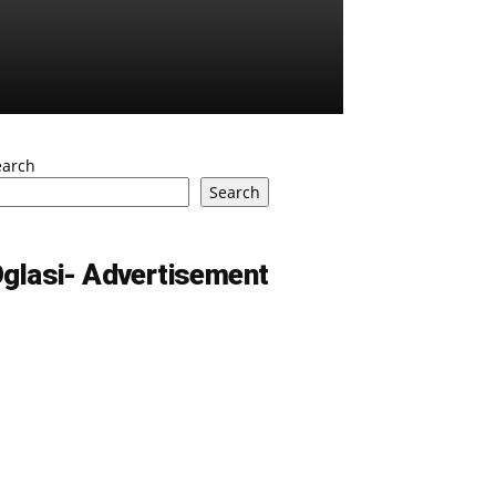
earch
Search
glasi- Advertisement