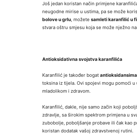
Još jedan koristan način primjene karanfilić
neugodne mirise u ustima, pa se može korist
bolove u grlu
, možete
samleti karanfilić u f
stvara oštru smjesu koja se može nježno nanij
Antioksidativna svojstva karanfilića
Karanfilić je također bogat
antioksidansima
toksina iz tijela. Ovi spojevi mogu pomoći u
mladolikom i zdravom.
Karanfilić, dakle, nije samo začin koji pobol
zdravlje, sa širokim spektrom primjena u sv
zubobolje, poboljšanje probave ili čak kao pri
koristan dodatak vašoj zdravstvenoj rutini.