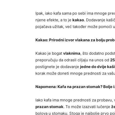
Ipak, iako kafa sama po sebi ima mnoge predn
njene efekte, a to je
kakao
. Dodavanje kaši
pojačava užitak, već također može pomoći u
Kakao: Prirodni izvor vlakana za bolju pro
Kakao je bogat
vlaknima
, što dodatno pods
preporučuju da odrasli ciljaju na unos od
25
postignete je dodavanje
jedne do dvije kaš
korak može doneti mnoge prednosti za vašu 
Napomena: Kafa na prazan stomak? Bolje i
Iako kafa ima mnoge prednosti za probavu,
prazan stomak
. To može izazvati lučenje
že
bolova u stomaku. Stoga je najbolje prvo poje