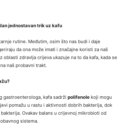
an jednostavan trik uz kafu
tarnje rutine. Međutim, osim što nas budi i daje
geriraju da ona može imati i značajne koristi za naš
iz oblasti zdravlja crijeva ukazuje na to da kafa, kada se
na naš probavni trakt.
mažu?
g gastroenterologa, kafa sadrži
polifenole
koji mogu
ojevi pomažu u rastu i aktivnosti dobrih bakterija, dok
bakterija. Ovakav balans u crijevnoj mikrobioti od
probavnog sistema.