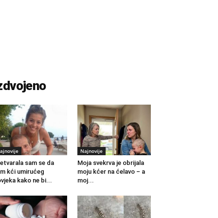
zdvojeno
ajnovije
Najnovije
etvarala sam se da
Moja svekrva je obrijala
m kći umirućeg
moju kćer na ćelavo – a
vjeka kako ne bi...
moj...