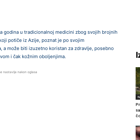
ama godina u tradicionalnoj medicini zbog svojih brojnih
koji potiče iz Azije, poznat je po svojim
 a može biti izuzetno koristan za zdravlje, posebno
I
avom i čak kožnim oboljenjima.
se nastavlja nakon oglasa
N
Pr
sa
čo