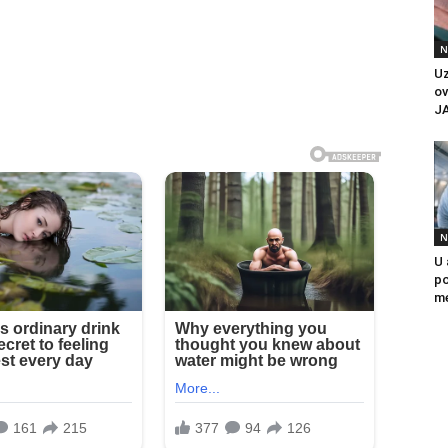
N
U
ov
J
N
U 
po
me