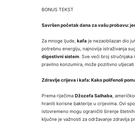
BONUS TEKST
Savršen početak dana za vašu probavu: jed
Za mnoge ljude,
kafa
je nezaobilazan dio ju
potrebnu energiju, najnovija istraživanja su
digestivni sistem
. Sve veći broj stručnjaka 
pravilno konzumira, može pozitivno utjecati 
Zdravlje crijeva i kafa: Kako polifenoli po
Prema riječima
Džozefa Salhaba
, američko
hraniti korisne bakterije u crijevima. Ovi sp
istovremeno mogu ograničiti širenje štetnih 
ključne je važnosti za održavanje zdravlja 