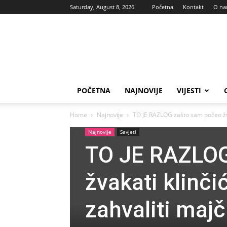
Saturday, August 8, 2026
Početna
Kontakt
O n
Vas
glas
POČETNA
NAJNOVIJE
VIJESTI
Home
Najnovije
TO JE RAZLOG zašto sam počeo žvak
Najnovije
Savjeti
TO JE RAZLOG
žvakati klinč
zahvaliti majč