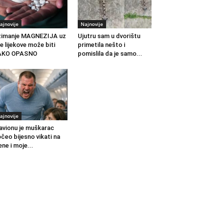
ajnovije
Najnovije
zimanje MAGNEZIJA uz
Ujutru sam u dvorištu
e lijekove može biti
primetila nešto i
AKO OPASNO
pomislila da je samo...
ajnovije
avionu je muškarac
čeo bijesno vikati na
ne i moje...