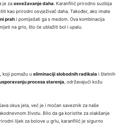
a je za
osvežavanje daha
. Karanfilić prirodno suzbija
iti kao prirodni osvježivač daha. Također, ako imate
ini prah
i pomiješati ga s medom. Ova kombinacija
eti na grlo, što će ublažiti bol i upalu.
, koji pomažu u
eliminaciji slobodnih radikala
i štetnih
usporavanju procesa starenja
, održavajući kožu
jšava okus jela, već je i moćan saveznik za naše
akodnevnom životu. Bilo da ga koristite za olakšanje
rodni lijek za bolove u grlu, karanfilić je sigurno