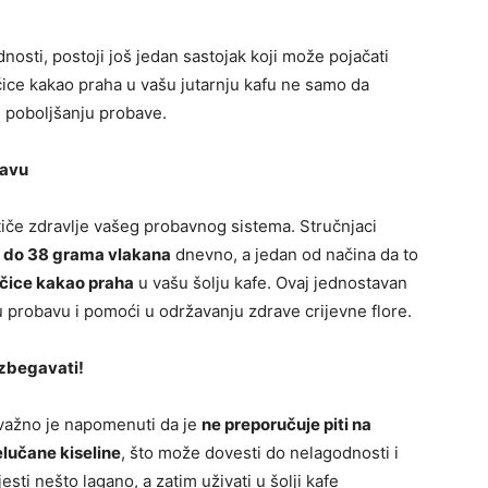
osti, postoji još jedan sastojak koji može pojačati
čice kakao praha u vašu jutarnju kafu ne samo da
 poboljšanju probave.
bavu
tiče zdravlje vašeg probavnog sistema. Stručnjaci
 do 38 grama vlakana
dnevno, a jedan od načina da to
ičice kakao praha
u vašu šolju kafe. Ovaj jednostavan
probavu i pomoći u održavanju zdrave crijevne flore.
zbegavati!
 važno je napomenuti da je
ne preporučuje piti na
lučane kiseline
, što može dovesti do nelagodnosti i
sti nešto lagano, a zatim uživati u šolji kafe