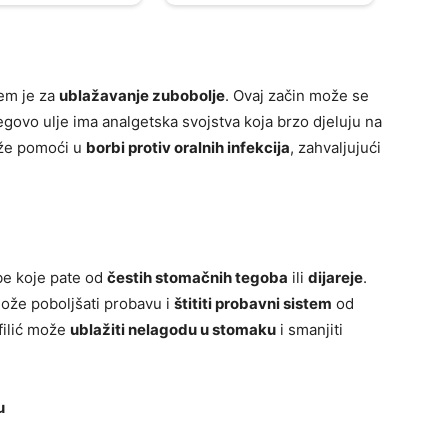
ćem je za
ublažavanje zubobolje
. Ovaj začin može se
jegovo ulje ima analgetska svojstva koja brzo djeluju na
ože pomoći u
borbi protiv oralnih infekcija
, zahvaljujući
obe koje pate od
čestih stomačnih tegoba
ili
dijareje
.
može poboljšati probavu i
štititi probavni sistem
od
nfilić može
ublažiti nelagodu u stomaku
i smanjiti
u