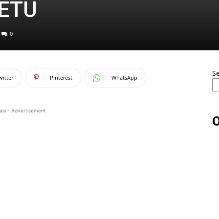
JETU
0
S
witter
Pinterest
WhatsApp
asi - Advertisement
O