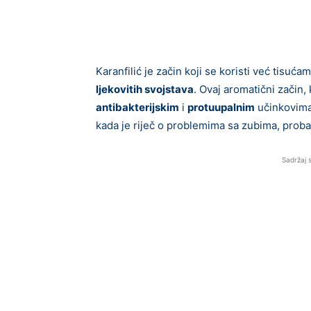
Karanfilić je začin koji se koristi već tisuć
ljekovitih svojstava
. Ovaj aromatični začin, 
antibakterijskim
i
protuupalnim
učinkovima,
kada je riječ o problemima sa zubima, prob
Sadržaj 