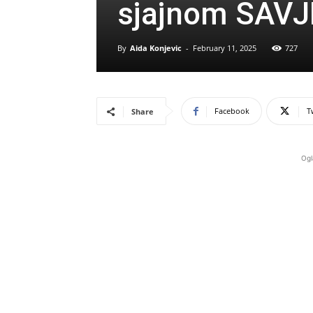
sjajnom SAV
By
Aida Konjevic
-
February 11, 2025
727
Facebook
T
Share
Ogl