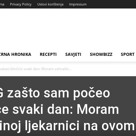
ama
Privacy Policy
Uslovi korištenja
Impressum
CRNA HRONIKA
RECEPTI
SAVJETI
SHOWBIZZ
SPORT
ati klinčiće svaki dan: Moram zahvaliti...
 zašto sam počeo
iće svaki dan: Moram
inoj ljekarnici na ovom