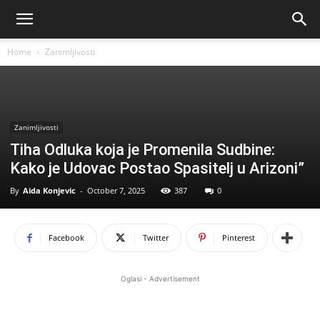
Home
Zanimljivosti
Zanimljivosti
Tiha Odluka koja je Promenila Sudbine:
Kako je Udovac Postao Spasitelj u Arizoni”
By
Aida Konjevic
-
October 7, 2025
387
0
Facebook
Twitter
Pinterest
Oglasi - Advertisement