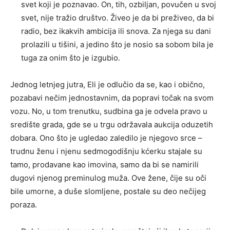
svet koji je poznavao. On, tih, ozbiljan, povučen u svoj
svet, nije tražio društvo. Živeo je da bi preživeo, da bi
radio, bez ikakvih ambicija ili snova. Za njega su dani
prolazili u tišini, a jedino što je nosio sa sobom bila je
tuga za onim što je izgubio.
Jednog letnjeg jutra, Eli je odlučio da se, kao i obično,
pozabavi nečim jednostavnim, da popravi točak na svom
vozu. No, u tom trenutku, sudbina ga je odvela pravo u
središte grada, gde se u trgu održavala aukcija oduzetih
dobara. Ono što je ugledao zaledilo je njegovo srce –
trudnu ženu i njenu sedmogodišnju kćerku stajale su
tamo, prodavane kao imovina, samo da bi se namirili
dugovi njenog preminulog muža. Ove žene, čije su oči
bile umorne, a duše slomljene, postale su deo nečijeg
poraza.