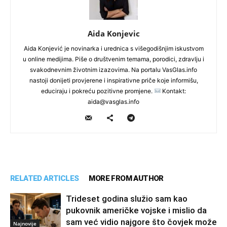
Aida Konjevic
Aida Konjević je novinarka i urednica s višegodišnjim iskustvom
u online medijima. Piše o društvenim temama, porodici, zdravlju i
svakodnevnim životnim izazovima. Na portalu VasGlas.info
nastoji donijeti provjerene i inspirativne priče koje informišu,
educiraju i pokreću pozitivne promjene.
Kontakt:
aida@vasglas.info
RELATED ARTICLES
MORE FROM AUTHOR
Trideset godina služio sam kao
pukovnik američke vojske i mislio da
sam već vidio najgore što čovjek može
Najnovije