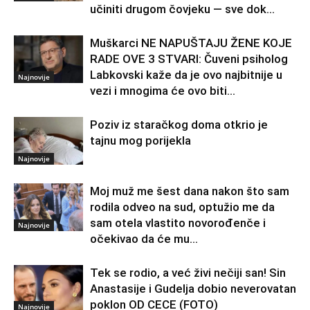
učiniti drugom čovjeku — sve dok...
Muškarci NE NAPUŠTAJU ŽENE KOJE
RADE OVE 3 STVARI: Čuveni psiholog
Labkovski kaže da je ovo najbitnije u
Najnovije
vezi i mnogima će ovo biti...
Poziv iz staračkog doma otkrio je
tajnu mog porijekla
Najnovije
Moj muž me šest dana nakon što sam
rodila odveo na sud, optužio me da
sam otela vlastito novorođenče i
Najnovije
očekivao da će mu...
Tek se rodio, a već živi nečiji san! Sin
Anastasije i Gudelja dobio neverovatan
poklon OD CECE (FOTO)
Najnovije