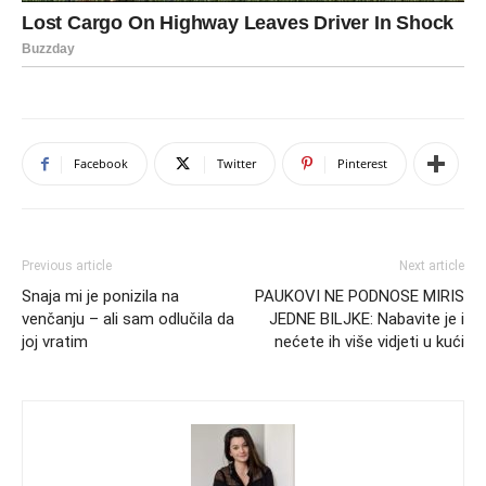
Facebook
Twitter
Pinterest
Previous article
Next article
Snaja mi je ponizila na
PAUKOVI NE PODNOSE MIRIS
venčanju – ali sam odlučila da
JEDNE BILJKE: Nabavite je i
joj vratim
nećete ih više vidjeti u kući