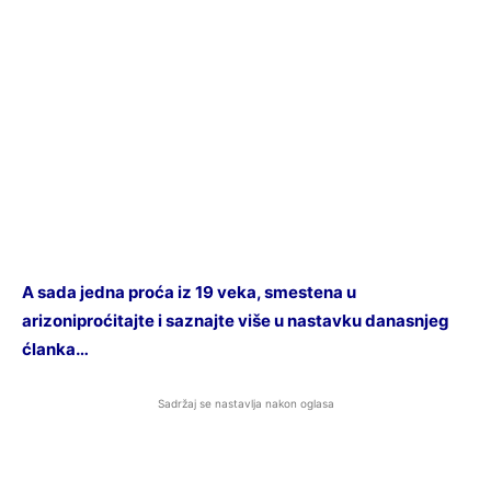
A sada jedna proća iz 19 veka, smestena u
arizoniproćitajte i saznajte više u nastavku danasnjeg
ćlanka…
Sadržaj se nastavlja nakon oglasa