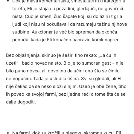
Dok je masa komentarisala, smeštajući ih u kategoriju
tereta, Eli je stajao u pozadini, gledajući, ne govoreći
ništa. Čuo je smeh, čuo šapate koji su dolazili iz grla
ljudi koji nisu ni pokušavali da razumeju težinu njihove
sudbine. Aukcionar je već bio spreman da okonča
ponudu, kada je Eli konačno napravio korak napred.
Bez objašnjenja, skinuo je šešir, tiho rekao: „Ja ću ih
uzeti“ i bacio novac na sto. Bio je to sumoran gest – nije
bilo puno novca, ali dovoljno da učini ono što se činilo
nemogućim. Tada je usledila tišina. Svi su gledali, ali Eli
nije čekao da se neko složi s njim. Uzeo je obe žene, tiho
ih poveo ka svojoj farmi, bez ijedne reči o tome šta će se
dalje dogoditi.
Na farmi, dok su kročili u njegovu skromnu kuću, Eli