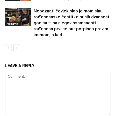
Nepoznati čovjek slao je mom sinu
rođendanske čestitke punih dvanaest
godina — na njegov osamnaesti
Najnovije
rođendan prvi se put potpisao pravim
imenom, a kad...
LEAVE A REPLY