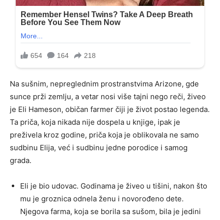
Na sušnim, nepreglednim prostranstvima Arizone, gde
sunce prži zemlju, a vetar nosi više tajni nego reči, živeo
je Eli Hameson, običan farmer čiji je život postao legenda.
Ta priča, koja nikada nije dospela u knjige, ipak je
preživela kroz godine, priča koja je oblikovala ne samo
sudbinu Elija, već i sudbinu jedne porodice i samog
grada.
Eli je bio udovac. Godinama je živeo u tišini, nakon što
mu je groznica odnela ženu i novorođeno dete.
Njegova farma, koja se borila sa sušom, bila je jedini