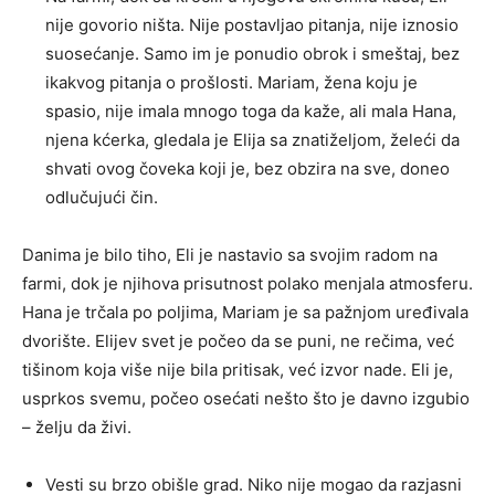
nije govorio ništa. Nije postavljao pitanja, nije iznosio
suosećanje. Samo im je ponudio obrok i smeštaj, bez
ikakvog pitanja o prošlosti. Mariam, žena koju je
spasio, nije imala mnogo toga da kaže, ali mala Hana,
njena kćerka, gledala je Elija sa znatiželjom, želeći da
shvati ovog čoveka koji je, bez obzira na sve, doneo
odlučujući čin.
Danima je bilo tiho, Eli je nastavio sa svojim radom na
farmi, dok je njihova prisutnost polako menjala atmosferu.
Hana je trčala po poljima, Mariam je sa pažnjom uređivala
dvorište. Elijev svet je počeo da se puni, ne rečima, već
tišinom koja više nije bila pritisak, već izvor nade. Eli je,
usprkos svemu, počeo osećati nešto što je davno izgubio
– želju da živi.
Vesti su brzo obišle grad. Niko nije mogao da razjasni