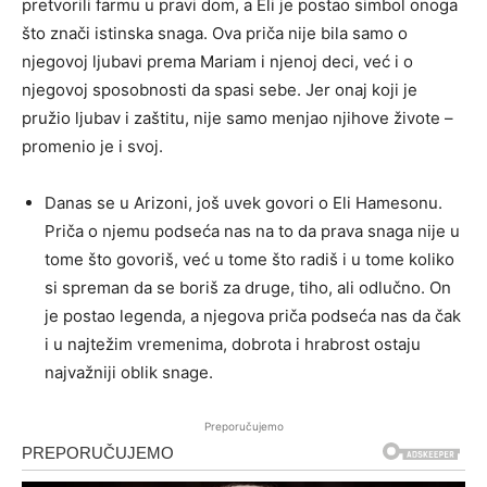
pretvorili farmu u pravi dom, a Eli je postao simbol onoga
što znači istinska snaga. Ova priča nije bila samo o
njegovoj ljubavi prema Mariam i njenoj deci, već i o
njegovoj sposobnosti da spasi sebe. Jer onaj koji je
pružio ljubav i zaštitu, nije samo menjao njihove živote –
promenio je i svoj.
Danas se u Arizoni, još uvek govori o Eli Hamesonu.
Priča o njemu podseća nas na to da prava snaga nije u
tome što govoriš, već u tome što radiš i u tome koliko
si spreman da se boriš za druge, tiho, ali odlučno. On
je postao legenda, a njegova priča podseća nas da čak
i u najtežim vremenima, dobrota i hrabrost ostaju
najvažniji oblik snage.
Preporučujemo