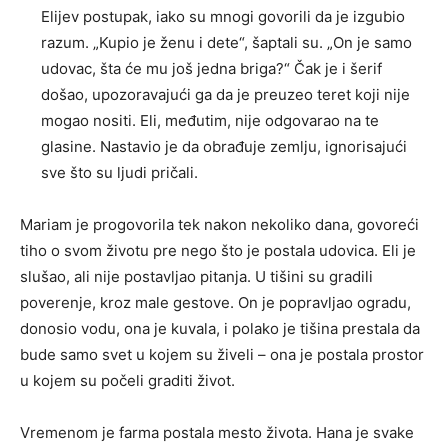
Elijev postupak, iako su mnogi govorili da je izgubio
razum. „Kupio je ženu i dete“, šaptali su. „On je samo
udovac, šta će mu još jedna briga?“ Čak je i šerif
došao, upozoravajući ga da je preuzeo teret koji nije
mogao nositi. Eli, međutim, nije odgovarao na te
glasine. Nastavio je da obrađuje zemlju, ignorisajući
sve što su ljudi pričali.
Mariam je progovorila tek nakon nekoliko dana, govoreći
tiho o svom životu pre nego što je postala udovica. Eli je
slušao, ali nije postavljao pitanja. U tišini su gradili
poverenje, kroz male gestove. On je popravljao ogradu,
donosio vodu, ona je kuvala, i polako je tišina prestala da
bude samo svet u kojem su živeli – ona je postala prostor
u kojem su počeli graditi život.
Vremenom je farma postala mesto života. Hana je svake