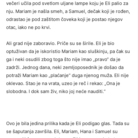
večeri učila pod svetlom uljane lampe koju je Eli palio za
nju. Mariam je našla smeh, a Samuel, dečak koji je rođen,
odrastao je pod zaštitom čoveka koji je postao njegov
otac, iako ne po krvi.
Ali grad nije zaboravio. Priče su se širile. Eli je bio
optuživan da je iskoristio Mariam kao sluškinju, pa čak su
ga i neki osudili zbog toga što nije imao „pravo“ da je
zadrži. Jednog dana, neki zemljoposednik je došao da
potraži Mariam kao „plaćanje“ duga njenog muža. Eli nije
oklevao. Stao je na vrata, uzeo je reč i rekao: „Ona je
slobodna. I dok sam živ, niko joj neće nauditi.“
Ovo je bila jedina prilika kada je Eli podigao glas. Tada su
se šaputanja završila. Eli, Mariam, Hana i Samuel su