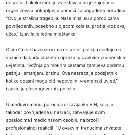
nesreće. Lokalni mediji izvještavaju da je zajednica
organizovala prikupljanje pomoći za pogođene porodice.
“Ovo je strašna tragedija. Naše misli su s porodicama
povrijeđenih, posebno s djecom koja su prošla kroz ovaj
užas,” izjavila je jedna mještanka.
Osim što se bavi uzrocima nesreće, policija apeluje na
vozače da budu izuzetno oprezni u ovakvim vremenskim
uvjetima. “Vožnja po mokrim cestama zahtijeva dodatnu
pažnju i smanjenu brzinu. Ova nesreća je podsjetnik
koliko opasni mogu biti nepovoljni vremenski uvjeti,”
izjavio je glasnogovornik policije.
U međuvremenu, porodica državljanke BiH, koja je
također povrijeđena u nesreći, zahvaljuje svim
spasiocima i medicinskom osoblju na brzoj i
profesionalnoj reakciji. “U ovakvim trenucima shvatate