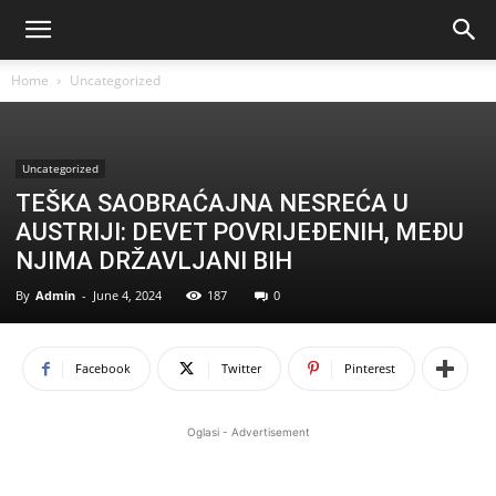
Home
Uncategorized
Uncategorized
TEŠKA SAOBRAĆAJNA NESREĆA U
AUSTRIJI: DEVET POVRIJEĐENIH, MEĐU
NJIMA DRŽAVLJANI BIH
By
Admin
-
June 4, 2024
187
0
Facebook
Twitter
Pinterest
Oglasi - Advertisement