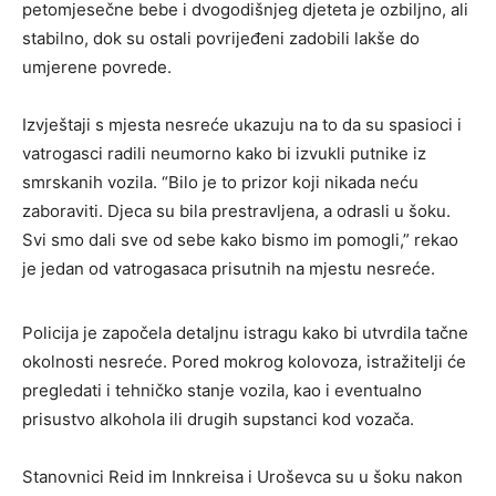
petomjesečne bebe i dvogodišnjeg djeteta je ozbiljno, ali
stabilno, dok su ostali povrijeđeni zadobili lakše do
umjerene povrede.
Izvještaji s mjesta nesreće ukazuju na to da su spasioci i
vatrogasci radili neumorno kako bi izvukli putnike iz
smrskanih vozila. “Bilo je to prizor koji nikada neću
zaboraviti. Djeca su bila prestravljena, a odrasli u šoku.
Svi smo dali sve od sebe kako bismo im pomogli,” rekao
je jedan od vatrogasaca prisutnih na mjestu nesreće.
Policija je započela detaljnu istragu kako bi utvrdila tačne
okolnosti nesreće. Pored mokrog kolovoza, istražitelji će
pregledati i tehničko stanje vozila, kao i eventualno
prisustvo alkohola ili drugih supstanci kod vozača.
Stanovnici Reid im Innkreisa i Uroševca su u šoku nakon