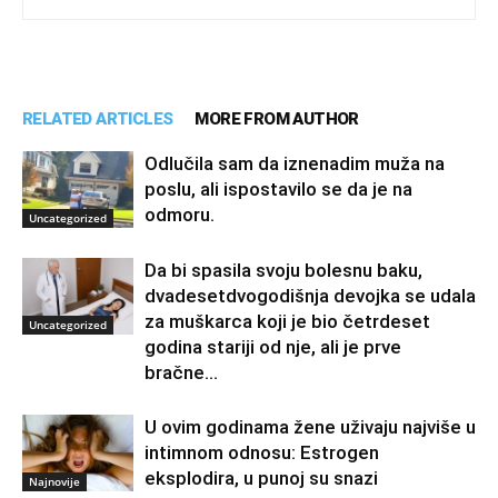
RELATED ARTICLES
MORE FROM AUTHOR
Odlučila sam da iznenadim muža na
poslu, ali ispostavilo se da je na
odmoru.
Uncategorized
Da bi spasila svoju bolesnu baku,
dvadesetdvogodišnja devojka se udala
za muškarca koji je bio četrdeset
Uncategorized
godina stariji od nje, ali je prve
bračne...
U ovim godinama žene uživaju najviše u
intimnom odnosu: Estrogen
eksplodira, u punoj su snazi
Najnovije