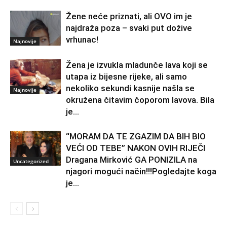
Žene neće priznati, ali OVO im je
najdraža poza – svaki put dožive
vrhunac!
Najnovije
Žena je izvukla mladunče lava koji se
utapa iz bijesne rijeke, ali samo
nekoliko sekundi kasnije našla se
Najnovije
okružena čitavim čoporom lavova. Bila
je...
“MORAM DA TE ZGAZIM DA BIH BIO
VEĆI OD TEBE” NAKON OVIH RIJEČI
Dragana Mirković GA PONIZILA na
Uncategorized
njagori mogući način!!!Pogledajte koga
je...