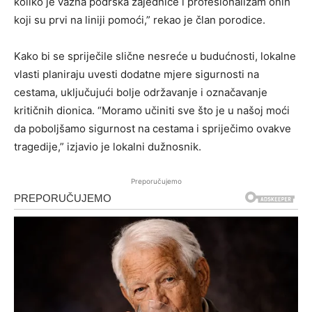
koliko je važna podrška zajednice i profesionalizam onih
koji su prvi na liniji pomoći,” rekao je član porodice.
Kako bi se spriječile slične nesreće u budućnosti, lokalne
vlasti planiraju uvesti dodatne mjere sigurnosti na
cestama, uključujući bolje održavanje i označavanje
kritičnih dionica. “Moramo učiniti sve što je u našoj moći
da poboljšamo sigurnost na cestama i spriječimo ovakve
tragedije,” izjavio je lokalni dužnosnik.
Preporučujemo