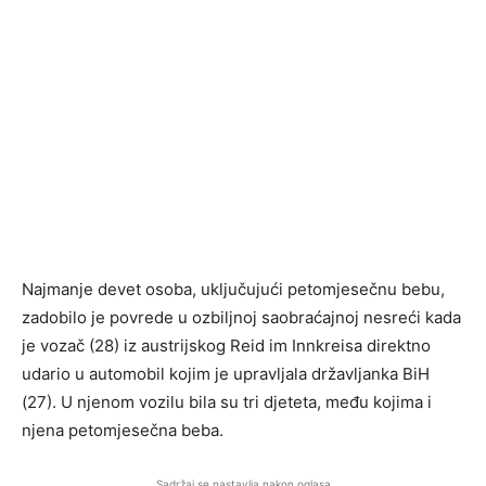
Najmanje devet osoba, uključujući petomjesečnu bebu,
zadobilo je povrede u ozbiljnoj saobraćajnoj nesreći kada
je vozač (28) iz austrijskog Reid im Innkreisa direktno
udario u automobil kojim je upravljala državljanka BiH
(27). U njenom vozilu bila su tri djeteta, među kojima i
njena petomjesečna beba.
Sadržaj se nastavlja nakon oglasa