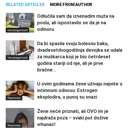
RELATED ARTICLES
MORE FROM AUTHOR
Odlučila sam da iznenadim muža na
poslu, ali ispostavilo se da je na
odmoru.
Uncategorized
Da bi spasila svoju bolesnu baku,
dvadesetdvogodišnja devojka se udala
za muškarca koji je bio četrdeset
Uncategorized
godina stariji od nje, ali je prve
bračne...
U ovim godinama žene uživaju najviše u
intimnom odnosu: Estrogen
eksplodira, u punoj su snazi
Najnovije
Žene neće priznati, ali OVO im je
najdraža poza – svaki put dožive
vrhunac!
Najnovije