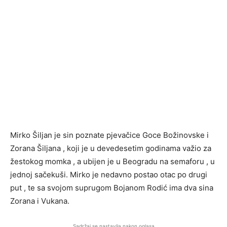
Mirko Šiljan je sin poznate pjevačice Goce Božinovske i
Zorana Šiljana , koji je u devedesetim godinama važio za
žestokog momka , a ubijen je u Beogradu na semaforu , u
jednoj sačekuši. Mirko je nedavno postao otac po drugi
put , te sa svojom suprugom Bojanom Rodić ima dva sina
Zorana i Vukana.
Sadržaj se nastavlja nakon oglasa