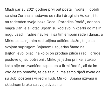
Mladi par su 2021.godine prvi put postali roditelji, dobili
su sina Zorana a nedavno se rdio i drugi sin Vukan , i to
na rođendan svoje bake Goce . Porodica Rodić , odnosn
majka Danijela i otac Bgdan su kod svojih kćerki od malih
nogu usadili radne navike , i sa tim empom rade i danas, a
Mirko se sa njenim roditeljima odlično slaže , te je sa
svojom suprugom Bojanom uzo jedan štand na
Bajlonijevoj pijaci na kojoj on prodaje piliće i radi i druge
poslove oji su potrebni . Mirko je jedne prilike istakao
kako nije on zvanično zaposlen u firmi Rodić , ali da im
vrlo često pomaže, te da za njih ima samo riječi hvale da
su dobi pošteni i vrijedni ljudi. Mirko i Bojana uživaju u
skladnom braku sa svoja dva sina.