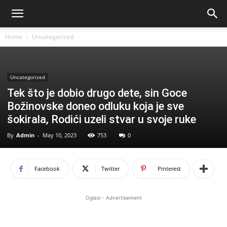
Home
Uncategorized
Uncategorized
Tek što je dobio drugo dete, sin Goce
Božinovske doneo odluku koja je sve
šokirala, Rodići uzeli stvar u svoje ruke
By
Admin
-
May 10, 2023
753
0
Facebook
Twitter
Pinterest
Oglasi - Advertisement