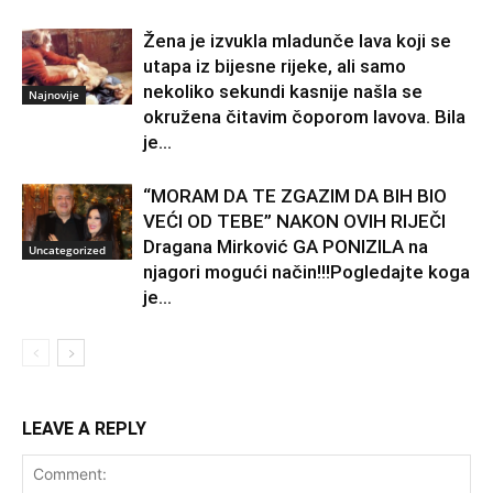
Žena je izvukla mladunče lava koji se
utapa iz bijesne rijeke, ali samo
nekoliko sekundi kasnije našla se
Najnovije
okružena čitavim čoporom lavova. Bila
je...
“MORAM DA TE ZGAZIM DA BIH BIO
VEĆI OD TEBE” NAKON OVIH RIJEČI
Dragana Mirković GA PONIZILA na
Uncategorized
njagori mogući način!!!Pogledajte koga
je...
LEAVE A REPLY