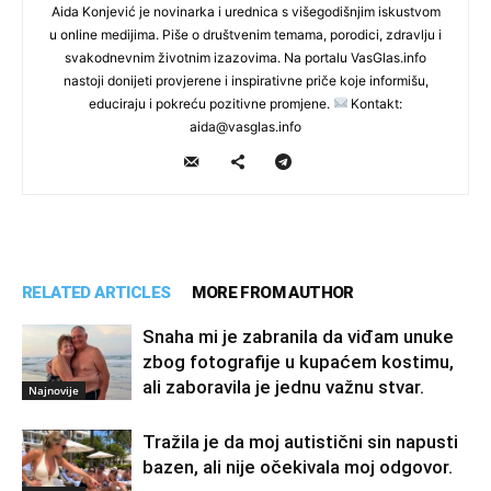
Aida Konjević je novinarka i urednica s višegodišnjim iskustvom
u online medijima. Piše o društvenim temama, porodici, zdravlju i
svakodnevnim životnim izazovima. Na portalu VasGlas.info
nastoji donijeti provjerene i inspirativne priče koje informišu,
educiraju i pokreću pozitivne promjene.
Kontakt:
aida@vasglas.info
RELATED ARTICLES
MORE FROM AUTHOR
Snaha mi je zabranila da viđam unuke
zbog fotografije u kupaćem kostimu,
ali zaboravila je jednu važnu stvar.
Najnovije
Tražila je da moj autistični sin napusti
bazen, ali nije očekivala moj odgovor.