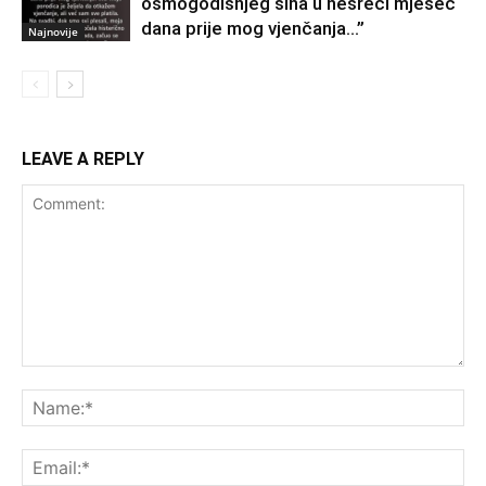
osmogodišnjeg sina u nesreći mjesec
dana prije mog vjenčanja…”
Najnovije
LEAVE A REPLY