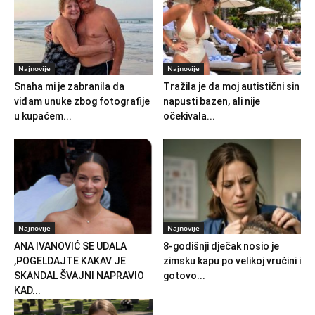
Najnovije
Najnovije
Snaha mi je zabranila da
Tražila je da moj autistični sin
viđam unuke zbog fotografije
napusti bazen, ali nije
u kupaćem...
očekivala...
Najnovije
Najnovije
ANA IVANOVIĆ SE UDALA
8-godišnji dječak nosio je
,POGELDAJTE KAKAV JE
zimsku kapu po velikoj vrućini i
SKANDAL ŠVAJNI NAPRAVIO
gotovo...
KAD...