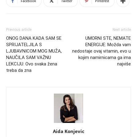
Facebook
Twitter
Pinterest
Previous article
Next article
ONOG DANA KADA SAM SE
UMORNI STE, NEMATE
SPRIJATELJILA S
ENERGIJE: Možda vam
LJUBAVNICOM MOG MUŽA,
nedostaje ovaj vitamin, evo u
NAUČILA SAM VAŽNU
kojim namirnicama ga ima
LEKCIJU: Ovo svaka žena
najviše
treba da zna
Aida Konjevic