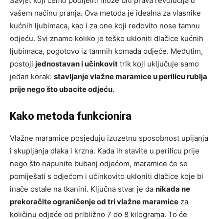
Savjet koji ćemo podijeliti može biti prava revolucija u
vašem načinu pranja. Ova metoda je idealna za vlasnike
kućnih ljubimaca, kao i za one koji redovito nose tamnu
odjeću. Svi znamo koliko je teško ukloniti dlačice kućnih
ljubimaca, pogotovo iz tamnih komada odjeće. Međutim,
postoji
jednostavan i učinkovit
trik koji uključuje samo
jedan korak:
stavljanje vlažne maramice u perilicu rublja
prije nego što ubacite odjeću
.
Kako metoda funkcionira
Vlažne maramice posjeduju izuzetnu sposobnost upijanja
i skupljanja dlaka i krzna. Kada ih stavite u perilicu prije
nego što napunite bubanj odjećom, maramice će se
pomiješati s odjećom i učinkovito ukloniti dlačice koje bi
inače ostale na tkanini. Ključna stvar je da
nikada ne
prekoračite ograničenje od tri vlažne maramice
za
količinu odjeće od približno 7 do 8 kilograma. To će