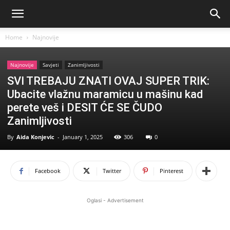
Home
Najnovije
Najnovije
Savjeti
Zanimljivosti
SVI TREBAJU ZNATI OVAJ SUPER TRIK:
Ubacite vlažnu maramicu u mašinu kad
perete veš i DESIT ĆE SE ČUDO
Zanimljivosti
By
Aida Konjevic
-
January 1, 2025
306
0
Facebook
Twitter
Pinterest
Oglasi - Advertisement