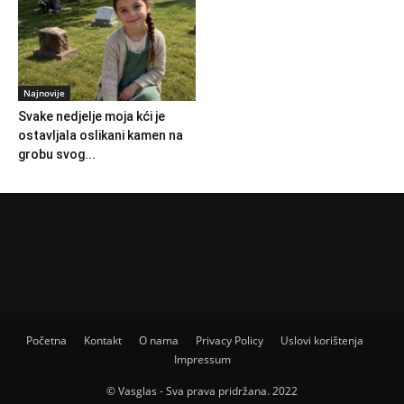
Najnovije
Svake nedjelje moja kći je
ostavljala oslikani kamen na
grobu svog...
Početna
Kontakt
O nama
Privacy Policy
Uslovi korištenja
Impressum
© Vasglas - Sva prava pridržana. 2022