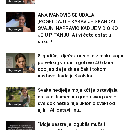
Najnovije
ANA IVANOVIĆ SE UDALA
,POGELDAJTE KAKAV JE SKANDAL
ŠVAJNI NAPRAVIO KAD JE VIDIO KO
Najnovije
JE U PITANJU: A i vi ćete ostat u
šoku!!!...
8-godišnji dječak nosio je zimsku kapu
po velikoj vrućini i gotovo 40 dana
odbijao da je skine čak i tokom
Najnovije
nastave: kada je školska...
Svake nedjelje moja kći je ostavljala
oslikani kamen na grobu svog oca –
sve dok netko nije uklonio svaki od
Najnovije
njih… Ali ostavili su...
“Moja sestra je izgubila muža i