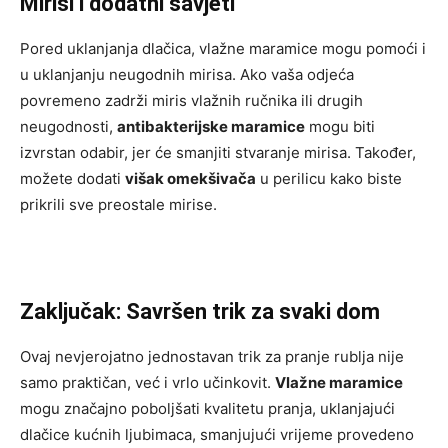
Mirisi i dodatni savjeti
Pored uklanjanja dlačica, vlažne maramice mogu pomoći i
u uklanjanju neugodnih mirisa. Ako vaša odjeća
povremeno zadrži miris vlažnih ručnika ili drugih
neugodnosti,
antibakterijske maramice
mogu biti
izvrstan odabir, jer će smanjiti stvaranje mirisa. Također,
možete dodati
višak omekšivača
u perilicu kako biste
prikrili sve preostale mirise.
Zaključak: Savršen trik za svaki dom
Ovaj nevjerojatno jednostavan trik za pranje rublja nije
samo praktičan, već i vrlo učinkovit.
Vlažne maramice
mogu značajno poboljšati kvalitetu pranja, uklanjajući
dlačice kućnih ljubimaca, smanjujući vrijeme provedeno