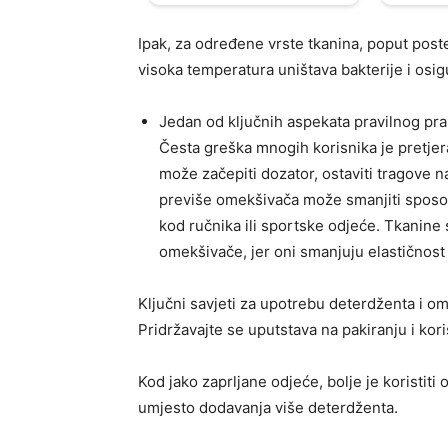
Ipak, za određene vrste tkanina, poput poste
visoka temperatura uništava bakterije i osig
Jedan od ključnih aspekata pravilnog pra
Česta greška mnogih korisnika je pretje
može začepiti dozator, ostaviti tragove na
previše omekšivača može smanjiti sposobn
kod ručnika ili sportske odjeće. Tkanine
omekšivače, jer oni smanjuju elastičnost 
Ključni savjeti za upotrebu deterdženta i o
Pridržavajte se uputstava na pakiranju i kor
Kod jako zaprljane odjeće, bolje je koristiti 
umjesto dodavanja više deterdženta.