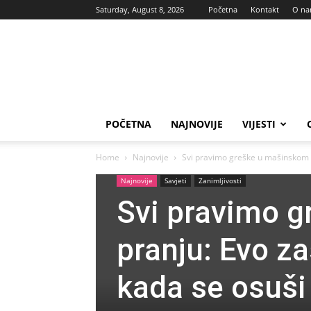
Saturday, August 8, 2026
Početna
Kontakt
O n
Vas
glas
POČETNA
NAJNOVIJE
VIJESTI
Home
Najnovije
Svi pravimo greške u mašinskom p
Najnovije
Savjeti
Zanimljivosti
Svi pravimo 
pranju: Evo z
kada se osuši