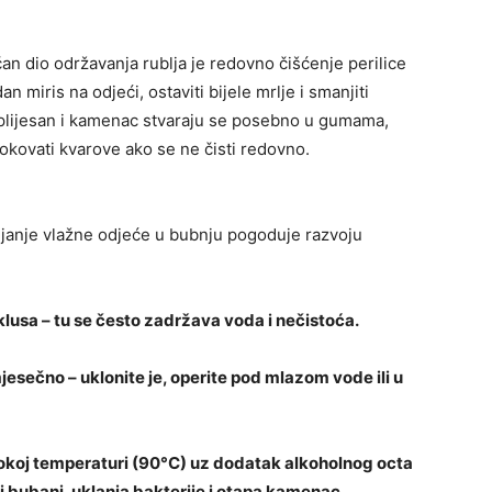
čan dio održavanja rublja je redovno čišćenje perilice
n miris na odjeći, ostaviti bijele mrlje i smanjiti
 plijesan i kamenac stvaraju se posebno u gumama,
rokovati kvarove ako se ne čisti redovno.
ljanje vlažne odjeće u bubnju pogoduje razvoju
lusa – tu se često zadržava voda i nečistoća.
esečno – uklonite je, operite pod mlazom vode ili u
okoj temperaturi (90°C) uz dodatak alkoholnog octa
ti bubanj, uklanja bakterije i otapa kamenac.