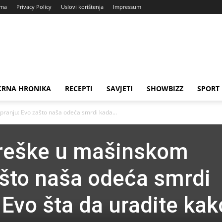
ama
Privacy Policy
Uslovi korištenja
Impressum
CRNA HRONIKA
RECEPTI
SAVJETI
SHOWBIZZ
SPORT
ranju: Evo zašto naša odeća smrdi kada...
greške u mašinskom
ašto naša odeća smrdi
 Evo šta da uradite kak