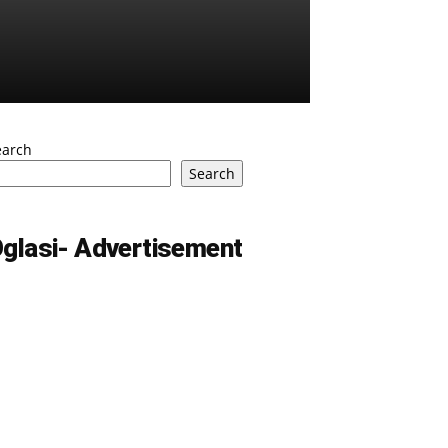
earch
Search
glasi- Advertisement