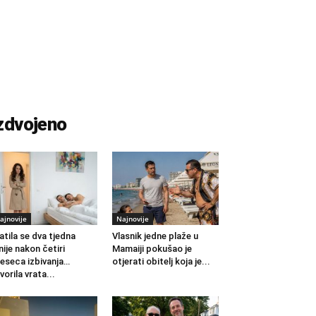
zdvojeno
ajnovije
Najnovije
atila se dva tjedna
Vlasnik jedne plaže u
nije nakon četiri
Mamaiji pokušao je
eseca izbivanja…
otjerati obitelj koja je...
vorila vrata...