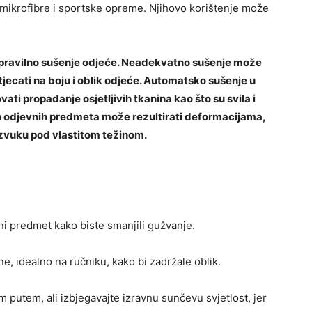
 mikrofibre i sportske opreme. Njihovo korištenje može
i pravilno sušenje odjeće. Neadekvatno sušenje može
utjecati na boju i oblik odjeće. Automatsko sušenje u
ati propadanje osjetljivih tkanina kao što su svila i
ih odjevnih predmeta može rezultirati deformacijama,
zvuku pod vlastitom težinom.
vni predmet kako biste smanjili gužvanje.
e, idealno na ručniku, kako bi zadržale oblik.
 putem, ali izbjegavajte izravnu sunčevu svjetlost, jer