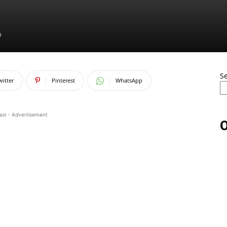
0
S
witter
Pinterest
WhatsApp
asi - Advertisement
O