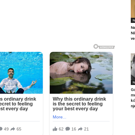
N
Ne
Ni
ve
N
Go
mu
kć
nj