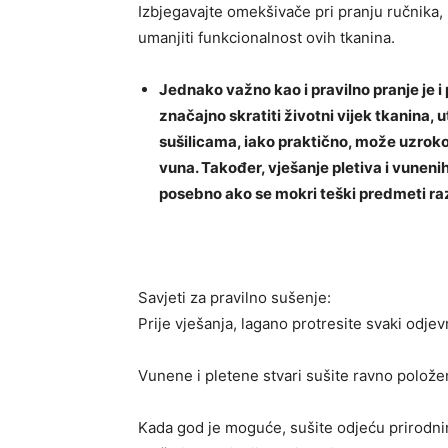
Izbjegavajte omekšivače pri pranju ručnika,
umanjiti funkcionalnost ovih tkanina.
Jednako važno kao i pravilno pranje je 
značajno skratiti životni vijek tkanina, 
sušilicama, iako praktično, može uzrokov
vuna. Također, vješanje pletiva i vunen
posebno ako se mokri teški predmeti ra
Savjeti za pravilno sušenje:
Prije vješanja, lagano protresite svaki odje
Vunene i pletene stvari sušite ravno položen
Kada god je moguće, sušite odjeću prirodnim