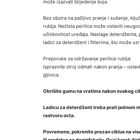
može izazvati blijedenje boja.
Bez obzira na pažljivo pranje i sušenje, klju
rublja. Nečista perilica može ostaviti neugoda
učinkovitost uređaja. Naslage deterdženta,
ladici za deterdžent i filterima, što može uz
Preporuke za održavanje perilice rublja:
Ispraznite stroj odmah nakon pranja – ostav
gljivica.
Obrišite gumu na vratima nakon svakog cik
Ladicu za deterdžent treba prati jednom mj
rastvoru octa.
Povremeno, pokrenite prazan ciklus na vis
ili sredstva za dezinfekciju. Ovaj korak čis