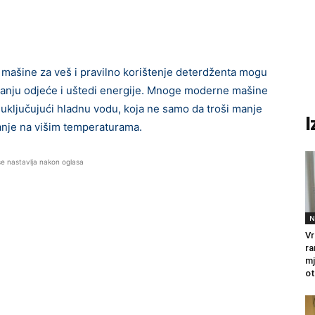
 mašine za veš i pravilno korištenje deterdženta mogu
uvanju odjeće i uštedi energije. Mnoge moderne mašine
ključujući hladnu vodu, koja ne samo da troši manje
I
pranje na višim temperaturama.
se nastavlja nakon oglasa
N
Vr
ra
mj
ot