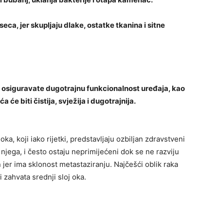
eseca, jer skupljaju dlake, ostatke tkanina i sitne
e osiguravate dugotrajnu funkcionalnost uređaja, kao
 će biti čistija, svježija i dugotrajnija.
oka, koji iako rijetki, predstavljaju ozbiljan zdravstveni
 njega, i često ostaju neprimijećeni dok se ne razviju
er ima sklonost metastaziranju. Najčešći oblik raka
 zahvata srednji sloj oka.