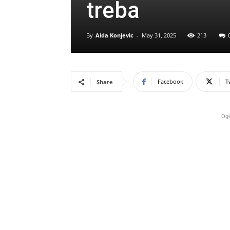
treba
By
Aida Konjevic
-
May 31, 2025
213
Facebook
T
Share
Ogl