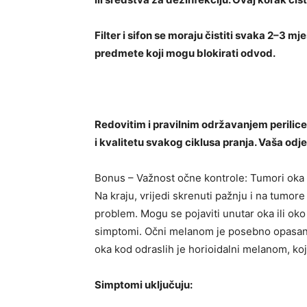
Filter i sifon se moraju čistiti svaka 2–3 mj
predmete koji mogu blokirati odvod.
Redovitim i pravilnim održavanjem perilic
i kvalitetu svakog ciklusa pranja. Vaša odjeća
Bonus – Važnost očne kontrole: Tumori oka
Na kraju, vrijedi skrenuti pažnju i na tumore 
problem. Mogu se pojaviti unutar oka ili oko
simptomi. Očni melanom je posebno opasan j
oka kod odraslih je horioidalni melanom, koji
Simptomi uključuju: