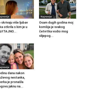
ajnovije
Najnovije
 skrivaju više ljubav
Osam dugih godina moj
ka otkrila s kim je u
komšija je svakog
zi!TAJNO...
četvrtka vodio mog
slijepog...
ajnovije
dinu dana nakon
ževog nestanka,
erka je pronašla
egovu jaknu na...