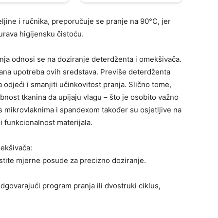
ljine i ručnika, preporučuje se pranje na 90°C, jer
urava higijensku čistoću.
nja odnosi se na doziranje deterdženta i omekšivača.
rana upotreba ovih sredstava. Previše deterdženta
 odjeći i smanjiti učinkovitost pranja. Slično tome,
ost tkanina da upijaju vlagu – što je osobito važno
 s mikrovlaknima i spandexom također su osjetljive na
i funkcionalnost materijala.
mekšivača:
istite mjerne posude za precizno doziranje.
odgovarajući program pranja ili dvostruki ciklus,