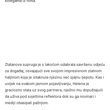
kolegama iz filma.
Zlatanova supruga je s lakoćom odabrala savršenu odjeću
za događaj, osvajajući sve svojom impresivnom zlatnom
haljinom koja je istaknula njezinu već sjajnu ljepotu. Kao i
uvijek na svakom javnom pojavljivanju, Helena je
graciozno stala uz svog partnera, nježno mu dopuštajući
da uživa pod svjetlima reflektora dok su ga novinari i
mediji obasipali pažnjom.