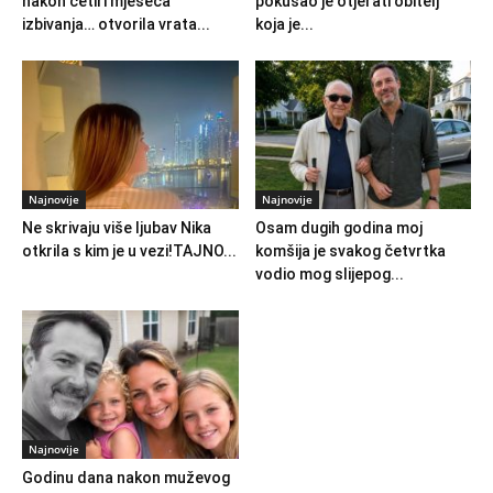
nakon četiri mjeseca
pokušao je otjerati obitelj
izbivanja… otvorila vrata...
koja je...
Najnovije
Najnovije
Ne skrivaju više ljubav Nika
Osam dugih godina moj
otkrila s kim je u vezi!TAJNO...
komšija je svakog četvrtka
vodio mog slijepog...
Najnovije
Godinu dana nakon muževog