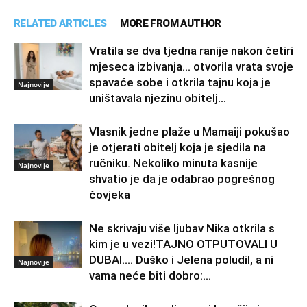
RELATED ARTICLES
MORE FROM AUTHOR
Vratila se dva tjedna ranije nakon četiri
mjeseca izbivanja… otvorila vrata svoje
spavaće sobe i otkrila tajnu koja je
Najnovije
uništavala njezinu obitelj…
Vlasnik jedne plaže u Mamaiji pokušao
je otjerati obitelj koja je sjedila na
ručniku. Nekoliko minuta kasnije
Najnovije
shvatio je da je odabrao pogrešnog
čovjeka
Ne skrivaju više ljubav Nika otkrila s
kim je u vezi!TAJNO OTPUTOVALI U
DUBAI…. Duško i Jelena poludil, a ni
Najnovije
vama neće biti dobro:...