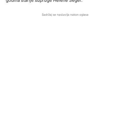
godina starije supruge Helene Seger.
Sadržaj se nastavlja nakon oglasa