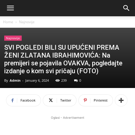
Home
Najnovije
Najnovije
SVI POGLEDI BILI SU UPUĆENI PREMA
ŽENI ZLATANA IBRAHIMOVIĆA: Na
premijeri se pojavila OVAKVA, pogledajte
izdanje o kom svi pričaju (FOTO)
By
Admin
-
January 6, 2024
239
0
Facebook
Twitter
Pinterest
Oglasi - Advertisement