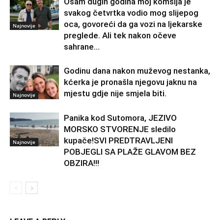
Osam dugih godina moj komšija je
svakog četvrtka vodio mog slijepog
oca, govoreći da ga vozi na ljekarske
Najnovije
preglede. Ali tek nakon očeve
sahrane...
Godinu dana nakon muževog nestanka,
kćerka je pronašla njegovu jaknu na
mjestu gdje nije smjela biti.
Najnovije
Panika kod Sutomora, JEZIVO
MORSKO STVORENJE sledilo
kupače!SVI PREDTRAVLJENI
Najnovije
POBJEGLI SA PLAŽE GLAVOM BEZ
OBZIRA!!!