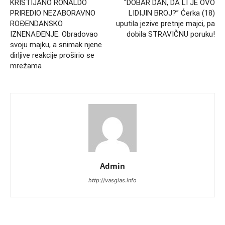
KRISTIJANO RONALDO
“DOBAR DAN, DA LI JE OVO
PRIREDIO NEZABORAVNO
LIDIJIN BROJ?” Ćerka (18)
ROĐENDANSKO
uputila jezive pretnje majci, pa
IZNENAĐENJE: Obradovao
dobila STRAVIČNU poruku!
svoju majku, a snimak njene
dirljive reakcije proširio se
mrežama
Admin
http://vasglas.info