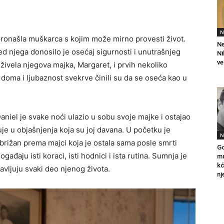
N
 pronašla muškarca s kojim može mirno provesti život.
Ne
red njega donosilo je osećaj sigurnosti i unutrašnjeg
Ni
ve
 živela njegova majka, Margaret, i prvih nekoliko
 doma i ljubaznost svekrve činili su da se oseća kao u
aniel je svake noći ulazio u sobu svoje majke i ostajao
je u objašnjenja koja su joj davana. U početku je
N
brižan prema majci koja je ostala sama posle smrti
Go
gađaju isti koraci, isti hodnici i ista rutina. Sumnja je
mu
kć
lavljuju svaki deo njenog života.
nj