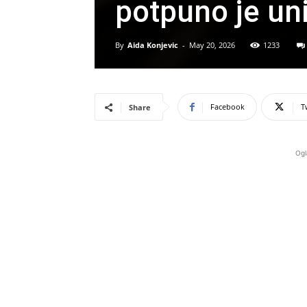
potpuno je uni
By
Aida Konjevic
-
May 20, 2026
1233
Facebook
T
Share
Ogl