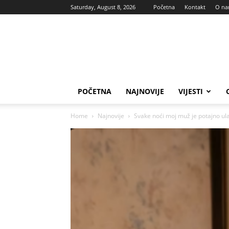
Saturday, August 8, 2026
Početna
Kontakt
O n
Vas
glas
POČETNA
NAJNOVIJE
VIJESTI
Home
Najnovije
Svake noći moj muž je potajno ula