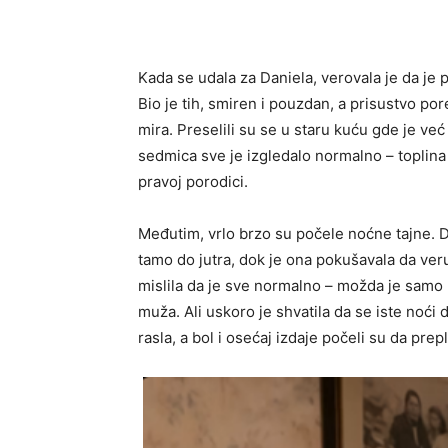
Kada se udala za Daniela, verovala je da je
Bio je tih, smiren i pouzdan, a prisustvo po
mira. Preselili su se u staru kuću gde je već
sedmica sve je izgledalo normalno – toplina
pravoj porodici.
Međutim, vrlo brzo su počele noćne tajne. D
tamo do jutra, dok je ona pokušavala da veru
mislila da je sve normalno – možda je samo 
muža. Ali uskoro je shvatila da se iste noći do
rasla, a bol i osećaj izdaje počeli su da prep