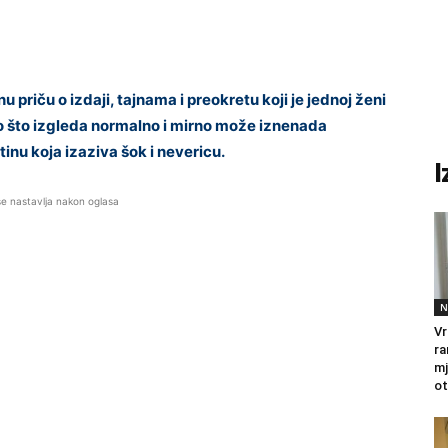
riču o izdaji, tajnama i preokretu koji je jednoj ženi
o što izgleda normalno i mirno može iznenada
tinu koja izaziva šok i nevericu.
I
se nastavlja nakon oglasa
N
Vr
ra
mj
ot