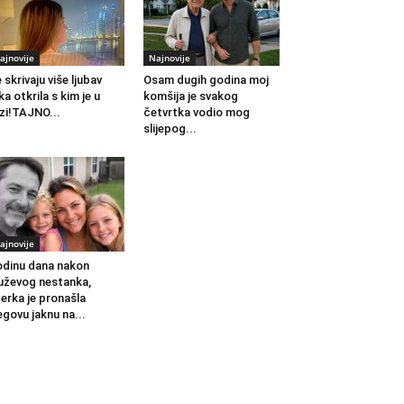
ajnovije
Najnovije
 skrivaju više ljubav
Osam dugih godina moj
ka otkrila s kim je u
komšija je svakog
zi!TAJNO...
četvrtka vodio mog
slijepog...
ajnovije
dinu dana nakon
ževog nestanka,
erka je pronašla
egovu jaknu na...