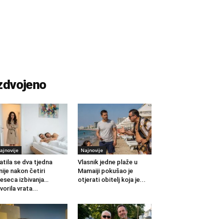
zdvojeno
ajnovije
Najnovije
atila se dva tjedna
Vlasnik jedne plaže u
nije nakon četiri
Mamaiji pokušao je
eseca izbivanja…
otjerati obitelj koja je...
vorila vrata...