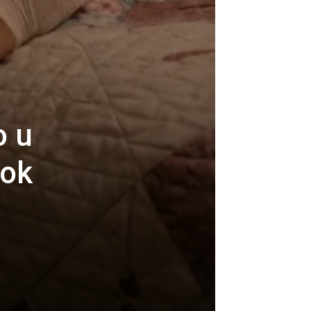
o u
dok