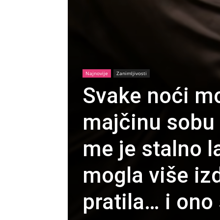
Najnovije
Zanimljivosti
Svake noći mo
majčinu sobu 
me je stalno 
mogla više izd
pratila… i ono