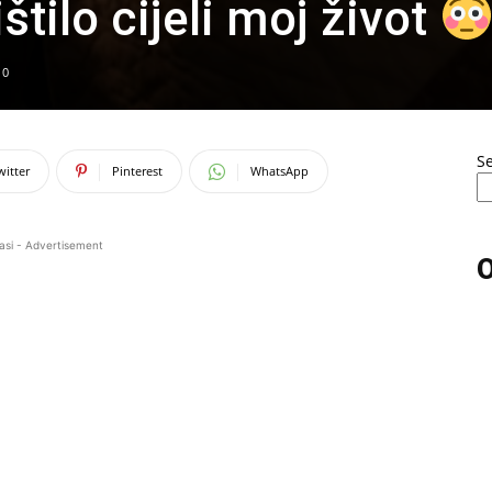
štilo cijeli moj život
0
S
witter
Pinterest
WhatsApp
asi - Advertisement
O