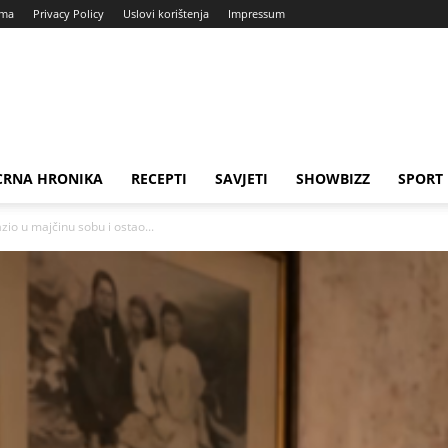
ama
Privacy Policy
Uslovi korištenja
Impressum
CRNA HRONIKA
RECEPTI
SAVJETI
SHOWBIZZ
SPORT
zio u majčinu sobu i ostao...