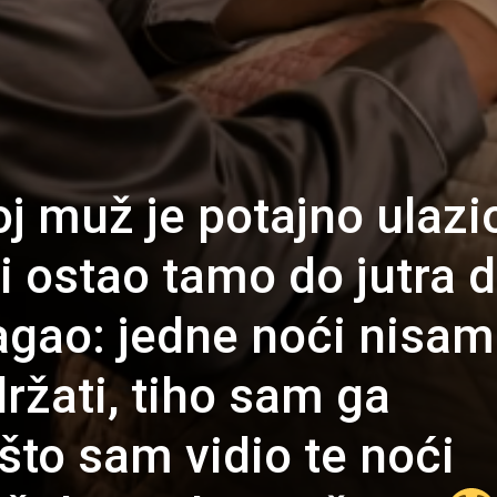
j muž je potajno ulazi
i ostao tamo do jutra 
lagao: jedne noći nisam
ržati, tiho sam ga
 što sam vidio te noći