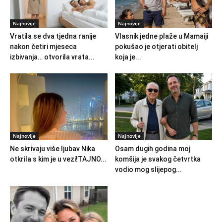
Najnovije
Najnovije
Vratila se dva tjedna ranije
Vlasnik jedne plaže u Mamaiji
nakon četiri mjeseca
pokušao je otjerati obitelj
izbivanja… otvorila vrata...
koja je...
Najnovije
Najnovije
Ne skrivaju više ljubav Nika
Osam dugih godina moj
otkrila s kim je u vezi!TAJNO...
komšija je svakog četvrtka
vodio mog slijepog...