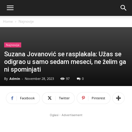
Home
Najnovije
Najnovije
Suzana Jovanović se rasplakala: Užas se
odigrao u samo sedam meseci, ne želim ga
ni spominjati
By
Admin
-
November 28, 2023
97
0
Facebook
Twitter
Pinterest
Oglasi - Advertisement