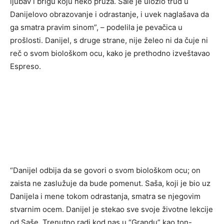
ljubav i brigu koju neko pruža. Sale je uložio trud u
Danijelovo obrazovanje i odrastanje, i uvek naglašava da
ga smatra pravim sinom”, – podelila je pevačica u
prošlosti. Danijel, s druge strane, nije želeo ni da čuje ni
reč o svom biološkom ocu, kako je prethodno izveštavao
Espreso.
“Danijel odbija da se govori o svom biološkom ocu; on
zaista ne zaslužuje da bude pomenut. Saša, koji je bio uz
Danijela i mene tokom odrastanja, smatra se njegovim
stvarnim ocem. Danijel je stekao sve svoje životne lekcije
od Saše. Trenutno radi kod nas u “Grandu” kao ton-