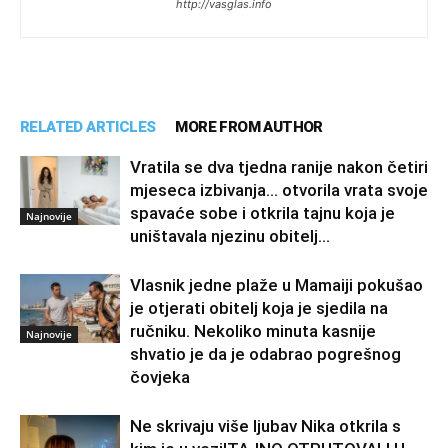
http://vasglas.info
RELATED ARTICLES
MORE FROM AUTHOR
Vratila se dva tjedna ranije nakon četiri
mjeseca izbivanja… otvorila vrata svoje
spavaće sobe i otkrila tajnu koja je
Najnovije
uništavala njezinu obitelj…
Vlasnik jedne plaže u Mamaiji pokušao
je otjerati obitelj koja je sjedila na
ručniku. Nekoliko minuta kasnije
Najnovije
shvatio je da je odabrao pogrešnog
čovjeka
Ne skrivaju više ljubav Nika otkrila s