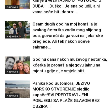
kim je u vezi!TAJNO OTPUTOVALI U
DUBAI…. Duško i Jelena poludil, a ni
Najnovije
vama neće biti dobro:...
Osam dugih godina moj komšija je
svakog četvrtka vodio mog slijepog
oca, govoreći da ga vozi na ljekarske
Najnovije
preglede. Ali tek nakon očeve
sahrane...
Godinu dana nakon muževog nestanka,
kćerka je pronašla njegovu jaknu na
mjestu gdje nije smjela biti.
Najnovije
Panika kod Sutomora, JEZIVO
MORSKO STVORENJE sledilo
kupače!SVI PREDTRAVLJENI
Najnovije
POBJEGLI SA PLAŽE GLAVOM BEZ
OBZIRA!!!