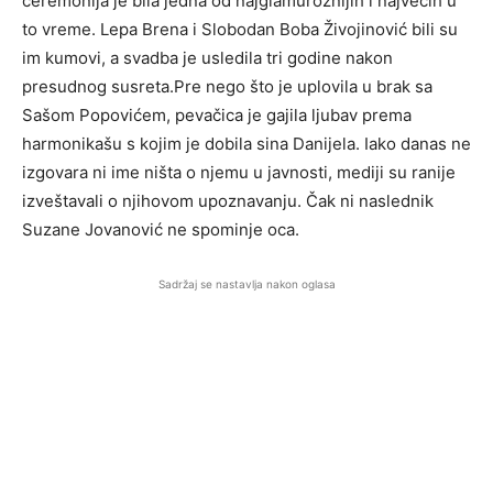
ceremonija je bila jedna od najglamuroznijih i najvećih u
to vreme. Lepa Brena i Slobodan Boba Živojinović bili su
im kumovi, a svadba je usledila tri godine nakon
presudnog susreta.Pre nego što je uplovila u brak sa
Sašom Popovićem, pevačica je gajila ljubav prema
harmonikašu s kojim je dobila sina Danijela. Iako danas ne
izgovara ni ime ništa o njemu u javnosti, mediji su ranije
izveštavali o njihovom upoznavanju. Čak ni naslednik
Suzane Jovanović ne spominje oca.
Sadržaj se nastavlja nakon oglasa