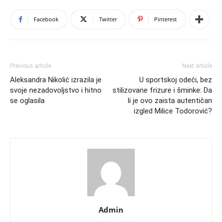
Facebook
Twitter
Pinterest
Previous article
Next article
Aleksandra Nikolić izrazila je
U sportskoj odeći, bez
svoje nezadovoljstvo i hitno
stilizovane frizure i šminke: Da
se oglasila
li je ovo zaista autentičan
izgled Milice Todorović?
Admin