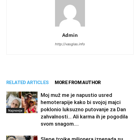
Admin
http://vasglas.info
RELATED ARTICLES
MORE FROM AUTHOR
Moj muž me je napustio usred
hemoterapije kako bi svojoj majci
poklonio luksuzno putovanje za Dan
Najnovije
zahvalnosti… Ali karma ih je pogodila
svom snagom....
Slepe trojke milionera iznenada su