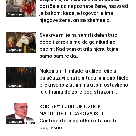
dotrčale do nepoznate žene, nazvavši
je bakom: kada je izgovorila ime
Najnovije
njegove žene, on se skamenio.
Svekrva mi je na samrti dala staro
ćebe i zarekla me da ga nikad ne
bacim: Kad sam otkrila njenu tajnu
Najnovije
samo sam rekla...
Nakon smrti mlade kraljice, cijela
palača zavijena je u tugu, a njeno tijelo
prekriveno zlatnim nakitom ostavljeno
Najnovije
je u hramu do zore pod stražom...
KOD 75% LJUDI JE UZROK
NADUTOSTI I GASOVA ISTI:
Gastroenterolog otkrio šta radite
Najnovije
pogrešno