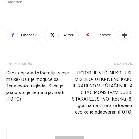
Facebook
Twitter
Pinterest
Previous article
Next article
Ceca objavila fotografiju svoje
HOR*R JE VEĆI NEKO LI SE
majke- Da li je moguće da
MISLILO- OTKRIVENO KAKO
žena ovako izgleda- Sada je
JE RAĐENO VJEŠTAČENJE, A
jasno što je nema u javnosti
OTAC MONSTR*M DOBIO
(FOTO)
STARATELJSTVO- Kćerku (8)
godinama držao zatočenu,
evo ko je odgovoran (FOTO)