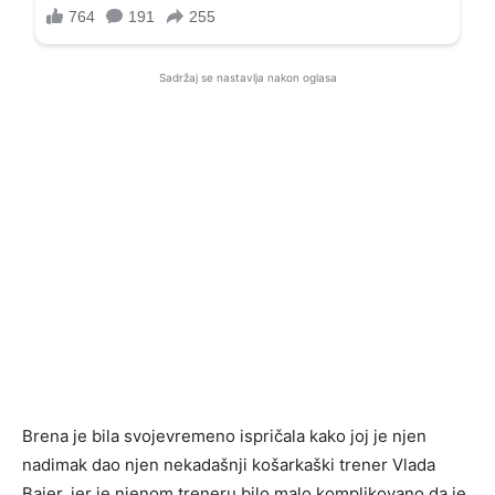
Sadržaj se nastavlja nakon oglasa
Brena je bila svojevremeno ispričala kako joj je njen
nadimak dao njen nekadašnji košarkaški trener Vlada
Bajer, jer je njenom treneru bilo malo komplikovano da je