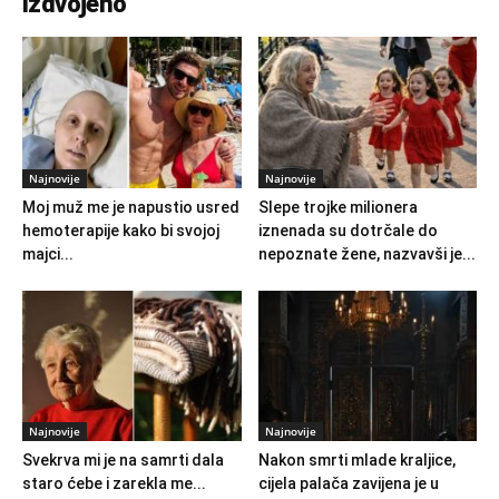
Izdvojeno
Najnovije
Najnovije
Moj muž me je napustio usred
Slepe trojke milionera
hemoterapije kako bi svojoj
iznenada su dotrčale do
majci...
nepoznate žene, nazvavši je...
Najnovije
Najnovije
Svekrva mi je na samrti dala
Nakon smrti mlade kraljice,
staro ćebe i zarekla me...
cijela palača zavijena je u