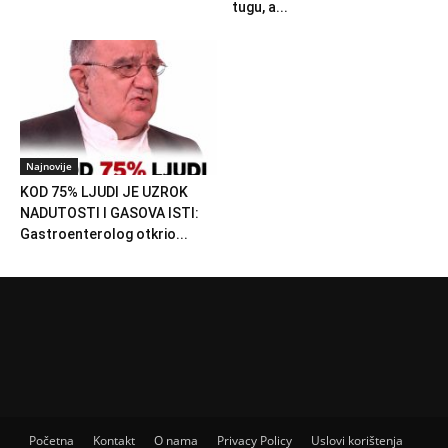
tugu, a...
Najnovije
KOD 75% LJUDI JE UZROK
NADUTOSTI I GASOVA ISTI:
Gastroenterolog otkrio...
Početna
Kontakt
O nama
Privacy Policy
Uslovi korištenja