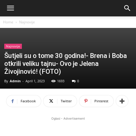
Home
Najnovije
Najnovije
Šutjeli su o tome 30 godina!- Brena i Boba
otkrili veliku tajnu- Ovo je Jelena
Živojinović! (FOTO)
By
Admin
-
April 1, 2023
1693
0
Facebook
Twitter
Pinterest
Oglasi - Advertisement