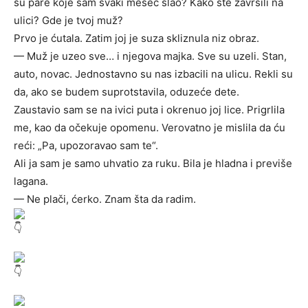
su pare koje sam svaki mesec slao? Kako ste završili na
ulici? Gde je tvoj muž?
Prvo je ćutala. Zatim joj je suza skliznula niz obraz.
— Muž je uzeo sve… i njegova majka. Sve su uzeli. Stan,
auto, novac. Jednostavno su nas izbacili na ulicu. Rekli su
da, ako se budem suprotstavila, oduzeće dete.
Zaustavio sam se na ivici puta i okrenuo joj lice. Prigrlila
me, kao da očekuje opomenu. Verovatno je mislila da ću
reći: „Pa, upozoravao sam te“.
Ali ja sam je samo uhvatio za ruku. Bila je hladna i previše
lagana.
— Ne plači, ćerko. Znam šta da radim.