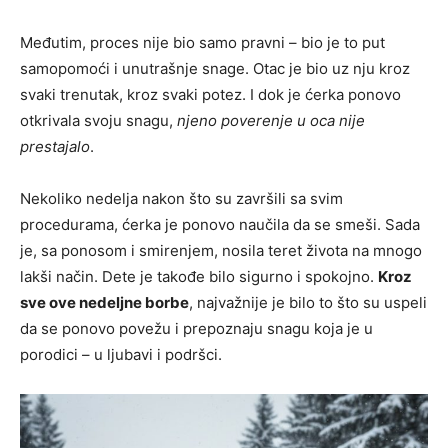
Međutim, proces nije bio samo pravni – bio je to put
samopomoći i unutrašnje snage. Otac je bio uz nju kroz
svaki trenutak, kroz svaki potez. I dok je ćerka ponovo
otkrivala svoju snagu,
njeno poverenje u oca nije
prestajalo
.
Nekoliko nedelja nakon što su završili sa svim
procedurama, ćerka je ponovo naučila da se smeši. Sada
je, sa ponosom i smirenjem, nosila teret života na mnogo
lakši način. Dete je takođe bilo sigurno i spokojno.
Kroz
sve ove nedeljne borbe
, najvažnije je bilo to što su uspeli
da se ponovo povežu i prepoznaju snagu koja je u
porodici – u ljubavi i podršci.