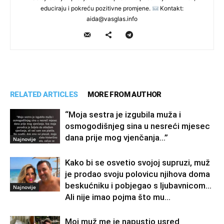
educiraju i pokreću pozitivne promjene.
Kontakt:
aida@vasglas.info
RELATED ARTICLES
MORE FROM AUTHOR
“Moja sestra je izgubila muža i
osmogodišnjeg sina u nesreći mjesec
dana prije mog vjenčanja…”
Najnovije
Kako bi se osvetio svojoj supruzi, muž
je prodao svoju polovicu njihova doma
beskućniku i pobjegao s ljubavnicom…
Najnovije
Ali nije imao pojma što mu...
Moj muž me je napustio usred