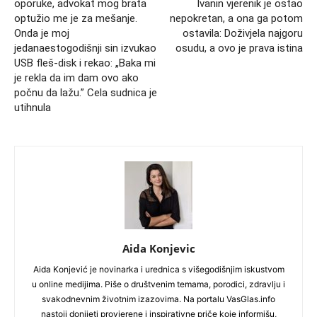
oporuke, advokat mog brata
Ivanin vjerenik je ostao
optužio me je za mešanje.
nepokretan, a ona ga potom
Onda je moj
ostavila: Doživjela najgoru
jedanaestogodišnji sin izvukao
osudu, a ovo je prava istina
USB fleš-disk i rekao: „Baka mi
je rekla da im dam ovo ako
počnu da lažu.” Cela sudnica je
utihnula
Aida Konjevic
Aida Konjević je novinarka i urednica s višegodišnjim iskustvom
u online medijima. Piše o društvenim temama, porodici, zdravlju i
svakodnevnim životnim izazovima. Na portalu VasGlas.info
nastoji donijeti provjerene i inspirativne priče koje informišu,