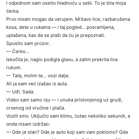
I odjednom sam osetio hladnoću u sebi. To je bila moja
ćerka.
Prvo nisam mogao da verujem. Mršavo lice, razbarušena
kosa, dete u rukama — i taj pogled… posramljena,
uplašena, kao da se plaši da ću je prepoznati.
Spustio sam prozor.
— Ćerko…
Iskočila je, naglo podigla glavu, a zatim prekrila lice
rukom.
— Tata, molim te… vozi dalje.
Ali ja sam već izašao iz auta.
— Uđi. Sada.
Video sam samo nju — i unuka prislonjenog uz grudi,
crvenog od vrućine i plača.
Vozili smo. Uključio sam klimu, ćutao nekoliko sekundi, a
onda nisam izdržao:
— Gde je stan? Gde je auto koji sam vam poklonio? Gde