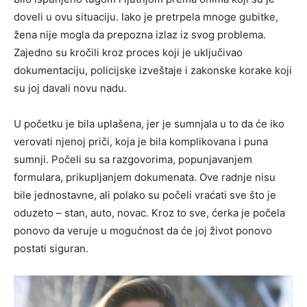
doveli u ovu situaciju. Iako je pretrpela mnoge gubitke,
žena nije mogla da prepozna izlaz iz svog problema.
Zajedno su kročili kroz proces koji je uključivao
dokumentaciju, policijske izveštaje i zakonske korake koji
su joj davali novu nadu.
U početku je bila uplašena, jer je sumnjala u to da će iko
verovati njenoj priči, koja je bila komplikovana i puna
sumnji. Počeli su sa razgovorima, popunjavanjem
formulara, prikupljanjem dokumenata. Ove radnje nisu
bile jednostavne, ali polako su počeli vraćati sve što je
oduzeto – stan, auto, novac. Kroz to sve, ćerka je počela
ponovo da veruje u mogućnost da će joj život ponovo
postati siguran.