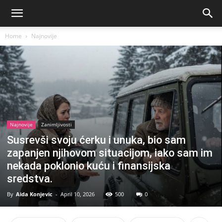
Home
Najnovije
Najnovije
Zanimljivosti
Susrevši svoju ćerku i unuka, bio sam
zapanjen njihovom situacijom, iako sam im
nekada poklonio kuću i finansijska
sredstva.
By
Aida Konjevic
-
April 10, 2026
500
0