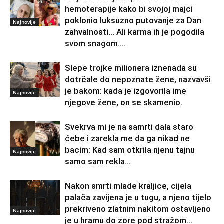
hemoterapije kako bi svojoj majci
poklonio luksuzno putovanje za Dan
Najnovije
zahvalnosti… Ali karma ih je pogodila
svom snagom....
Slepe trojke milionera iznenada su
dotrčale do nepoznate žene, nazvavši
je bakom: kada je izgovorila ime
Najnovije
njegove žene, on se skamenio.
Svekrva mi je na samrti dala staro
ćebe i zarekla me da ga nikad ne
bacim: Kad sam otkrila njenu tajnu
Najnovije
samo sam rekla...
Nakon smrti mlade kraljice, cijela
palača zavijena je u tugu, a njeno tijelo
prekriveno zlatnim nakitom ostavljeno
Najnovije
je u hramu do zore pod stražom...