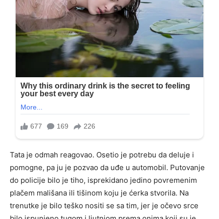
Tata je odmah reagovao. Osetio je potrebu da deluje i
pomogne, pa ju je pozvao da uđe u automobil. Putovanje
do policije bilo je tiho, isprekidano jedino povremenim
plačem mališana ili tišinom koju je ćerka stvorila. Na
trenutke je bilo teško nositi se sa tim, jer je očevo srce
bilo ispunjeno tugom i ljutnjom prema onima koji su je