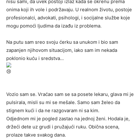
nisu sami, da uvek postoji izlaz kada se okrenu prema
onima koji ih vole i podržavaju. U realnom životu, postoje
profesionalci, advokati, psihologi, i socijalne službe koje
mogu pomoći ljudima da izađu iz problema.
Na putu sam sreo svoju ćerku sa unukom i bio sam
zapanjen njihovom situacijom, iako sam im nekada
poklonio kuću i sredstva…
Vozio sam se. Vraćao sam se sa posete lekaru, glava mi je
pulsirala, misli su mi se mešale. Samo sam želeo da
stignem kući i da ne razgovaram ni sa kim.
Odjednom mi je pogled zastao na jednoj ženi. Hodala je,
držeći dete uz grudi i pružajući ruku. Obična scena,
prolaze takve svakog dana.