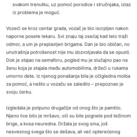
svakom trenutku, uz pomoć porodice i stručnjaka, izlaz
iz problema je moguć.
Vozeći se kroz centar grada, vozač je bio iscrpljen nakon
naporne posete lekaru. Svi znaju taj osećaj kad telo traži
odmor, a um je preplavljen brigama. Dan je bio običan, no
unutrašnja potrošenost nije mu dozvoljavala da se opusti.
Dok je stajao na semaforu, pogled mu je slučajno pao na
ženu koja je stajala među automobilima, držeći u rukama
umorno dete. Iz njenog ponašanja bila je očigledna molba
za pomoć, a nešto u vozaču se zaledilo – prepoznao je
svoju ćerku.
Izgledala je potpuno drugačije od onog što je pamtilo.
Njeno lice bilo je mršavo, oči su bile pognele pod težinom
brige, a kosa neuredna. Držala je svog sina, još
nesvesnog svega što se dešava, ali već opterećenog