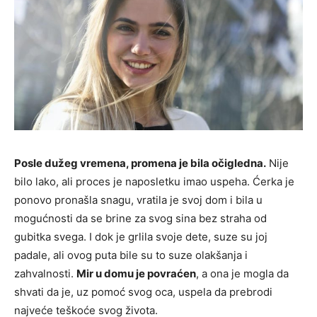
Posle dužeg vremena, promena je bila očigledna.
Nije
bilo lako, ali proces je naposletku imao uspeha. Ćerka je
ponovo pronašla snagu, vratila je svoj dom i bila u
mogućnosti da se brine za svog sina bez straha od
gubitka svega. I dok je grlila svoje dete, suze su joj
padale, ali ovog puta bile su to suze olakšanja i
zahvalnosti.
Mir u domu je povraćen
, a ona je mogla da
shvati da je, uz pomoć svog oca, uspela da prebrodi
najveće teškoće svog života.