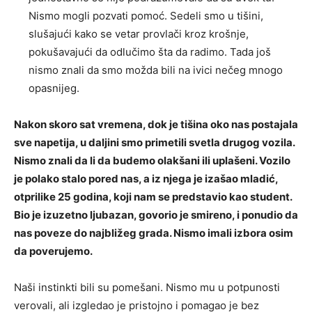
Nismo mogli pozvati pomoć. Sedeli smo u tišini,
slušajući kako se vetar provlači kroz krošnje,
pokušavajući da odlučimo šta da radimo. Tada još
nismo znali da smo možda bili na ivici nečeg mnogo
opasnijeg.
Nakon skoro sat vremena, dok je tišina oko nas postajala
sve napetija, u daljini smo primetili svetla drugog vozila.
Nismo znali da li da budemo olakšani ili uplašeni. Vozilo
je polako stalo pored nas, a iz njega je izašao mladić,
otprilike 25 godina, koji nam se predstavio kao student.
Bio je izuzetno ljubazan, govorio je smireno, i ponudio da
nas poveze do najbližeg grada. Nismo imali izbora osim
da poverujemo.
Naši instinkti bili su pomešani. Nismo mu u potpunosti
verovali, ali izgledao je pristojno i pomagao je bez