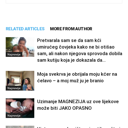
RELATED ARTICLES
MORE FROM AUTHOR
Pretvarala sam se da sam kći
umirućeg čovjeka kako ne bi otišao
sam, ali nakon njegova sprovoda dobila
Najnovije
sam kutiju koja je dokazala da...
Moja svekrva je obrijala moju kćer na
ćelavo – a moj muž ju je branio
Najnovije
Uzimanje MAGNEZIJA uz ove lijekove
može biti JAKO OPASNO
Najnovije