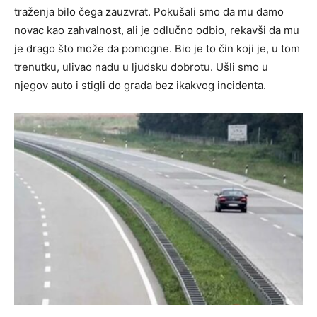
traženja bilo čega zauzvrat. Pokušali smo da mu damo
novac kao zahvalnost, ali je odlučno odbio, rekavši da mu
je drago što može da pomogne. Bio je to čin koji je, u tom
trenutku, ulivao nadu u ljudsku dobrotu. Ušli smo u
njegov auto i stigli do grada bez ikakvog incidenta.