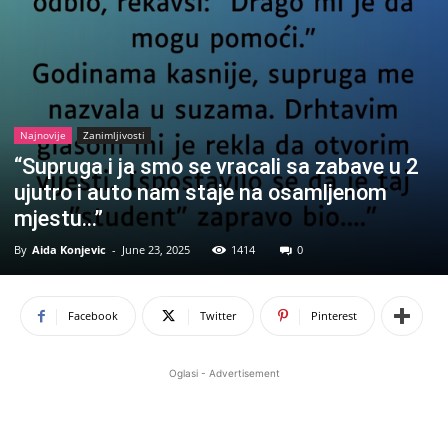
Najnovije
Zanimljivosti
“Supruga i ja smo se vracali sa zabave u 2
ujutro i auto nam staje na osamljenom
mjestu…”
By
Aida Konjevic
-
June 23, 2025
1414
0
Facebook
Twitter
Pinterest
Oglasi - Advertisement