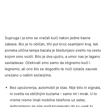
Supruga i ja smo se vraćali kući nakon jedne kasne
zabave. Bio je to običan, tihi put kroz osamljeni kraj, tek
poneka ulična lampa bacala je bledunjavo svetlo na cestu
kojom smo vozili. Bilo je dva ujutro, a umor nas je lagano
savladavao. Očekivali smo samo da stignemo kući i
legnemo, ali ono što se dogodilo te noći ostaće zauvek
urezano u našim sećanjima.
Bez upozorenja, automobil je stao. Nije bilo ni signala,
ni svetla na obližnjim kućama – samo mi i mrak. U to
vreme nismo imali mobilne telefone uz sebe;
jednostavno se nije podrazumevalo da su uvek tu.