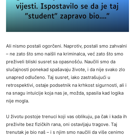
Ali nismo postali ogorčeni. Naprotiv, postali smo zahvalni
– ne zato što smo naišli na kriminalca, već zato što smo
preživeli bliski susret sa opasnošću. Naučili smo da
slučajnosti ponekad spašavaju živote, i da nije svako zlo
unapred odlučeno. Taj susret, iako zastrašujući u
retrospektivi, ostaje podsetnik na krhkost sigurnosti, ali i
na snagu intuicije koja nas je, možda, spasila kad logika
nije mogla.
U životu postoje trenuci koji vas oblikuju, pa čak i kada ih
preživite bez fizičkih rana, oni ostavljaju tragove. Taj
trenutak je bio naš – i s njim smo naučili da više cenimo