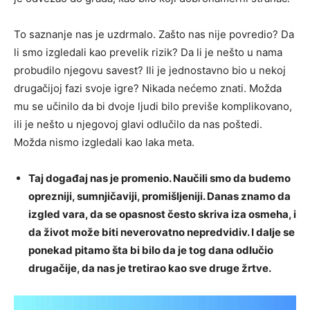
To saznanje nas je uzdrmalo. Zašto nas nije povredio? Da
li smo izgledali kao prevelik rizik? Da li je nešto u nama
probudilo njegovu savest? Ili je jednostavno bio u nekoj
drugačijoj fazi svoje igre? Nikada nećemo znati. Možda
mu se učinilo da bi dvoje ljudi bilo previše komplikovano,
ili je nešto u njegovoj glavi odlučilo da nas poštedi.
Možda nismo izgledali kao laka meta.
Taj događaj nas je promenio. Naučili smo da budemo
oprezniji, sumnjičaviji, promišljeniji. Danas znamo da
izgled vara, da se opasnost često skriva iza osmeha, i
da život može biti neverovatno nepredvidiv. I dalje se
ponekad pitamo šta bi bilo da je tog dana odlučio
drugačije, da nas je tretirao kao sve druge žrtve.