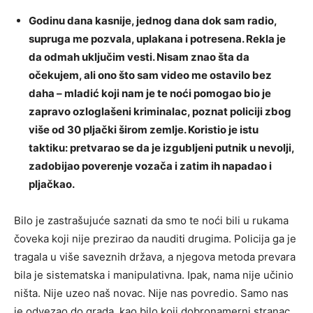
Godinu dana kasnije, jednog dana dok sam radio,
supruga me pozvala, uplakana i potresena. Rekla je
da odmah uključim vesti. Nisam znao šta da
očekujem, ali ono što sam video me ostavilo bez
daha – mladić koji nam je te noći pomogao bio je
zapravo ozloglašeni kriminalac, poznat policiji zbog
više od 30 pljački širom zemlje. Koristio je istu
taktiku: pretvarao se da je izgubljeni putnik u nevolji,
zadobijao poverenje vozača i zatim ih napadao i
pljačkao.
Bilo je zastrašujuće saznati da smo te noći bili u rukama
čoveka koji nije prezirao da nauditi drugima. Policija ga je
tragala u više saveznih država, a njegova metoda prevara
bila je sistematska i manipulativna. Ipak, nama nije učinio
ništa. Nije uzeo naš novac. Nije nas povredio. Samo nas
je odvezao do grada, kao bilo koji dobronamerni stranac.