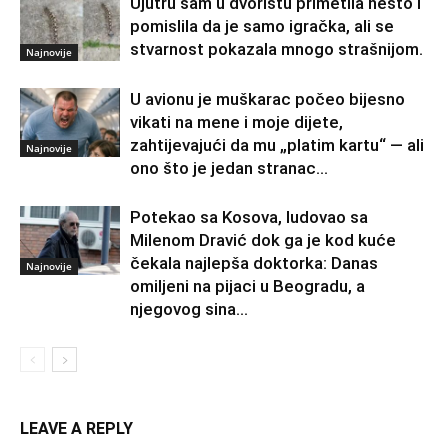
Ujutru sam u dvorištu primetila nešto i
pomislila da je samo igračka, ali se
stvarnost pokazala mnogo strašnijom.
Najnovije
U avionu je muškarac počeo bijesno
vikati na mene i moje dijete,
zahtijevajući da mu „platim kartu“ — ali
Najnovije
ono što je jedan stranac...
Potekao sa Kosova, ludovao sa
Milenom Dravić dok ga je kod kuće
čekala najlepša doktorka: Danas
Najnovije
omiljeni na pijaci u Beogradu, a
njegovog sina...
LEAVE A REPLY