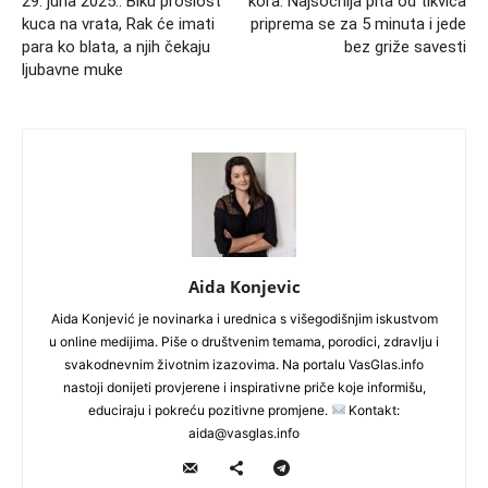
29. juna 2025.: Biku prošlost
kora: Najsočnija pita od tikvica
kuca na vrata, Rak će imati
priprema se za 5 minuta i jede
para ko blata, a njih čekaju
bez griže savesti
ljubavne muke
Aida Konjevic
Aida Konjević je novinarka i urednica s višegodišnjim iskustvom
u online medijima. Piše o društvenim temama, porodici, zdravlju i
svakodnevnim životnim izazovima. Na portalu VasGlas.info
nastoji donijeti provjerene i inspirativne priče koje informišu,
educiraju i pokreću pozitivne promjene.
Kontakt:
aida@vasglas.info