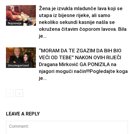
Žena je izvukla mladunče lava koji se
utapa iz bijesne rijeke, ali samo
nekoliko sekundi kasnije našla se
Najnovije
okružena čitavim čoporom lavova. Bila
je...
“MORAM DA TE ZGAZIM DA BIH BIO
VEĆI OD TEBE” NAKON OVIH RIJEČI
Dragana Mirković GA PONIZILA na
Uncategorized
njagori mogući način!!!Pogledajte koga
je...
LEAVE A REPLY