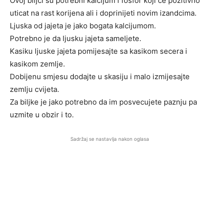
Ovoj biljci su potrebni kalcijum i fosfor koji ce pozitivno
uticat na rast korijena ali i doprinijeti novim izandcima.
Ljuska od jajeta je jako bogata kalcijumom.
Potrebno je da ljusku jajeta sameljete.
Kasiku ljuske jajeta pomijesajte sa kasikom secera i
kasikom zemlje.
Dobijenu smjesu dodajte u skasiju i malo izmijesajte
zemlju cvijeta.
Za biljke je jako potrebno da im posvecujete paznju pa
uzmite u obzir i to.
Sadržaj se nastavlja nakon oglasa