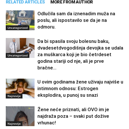
RELATED ARTICLES
MORE FROM AUTHOR
Odlučila sam da iznenadim muža na
poslu, ali ispostavilo se da je na
odmoru.
Uncategorized
Da bi spasila svoju bolesnu baku,
dvadesetdvogodišnja devojka se udala
za muškarca koji je bio četrdeset
Uncategorized
godina stariji od nje, ali je prve
bračne...
U ovim godinama žene uživaju najviše u
intimnom odnosu: Estrogen
eksplodira, u punoj su snazi
Najnovije
Žene neće priznati, ali OVO im je
najdraža poza – svaki put dožive
vrhunac!
Najnovije