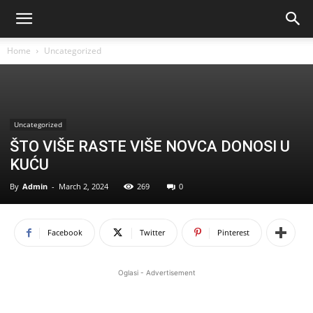
Home
Uncategorized
Uncategorized
ŠTO VIŠE RASTE VIŠE NOVCA DONOSI U
KUĆU
By
Admin
-
March 2, 2024
269
0
Facebook
Twitter
Pinterest
Oglasi - Advertisement