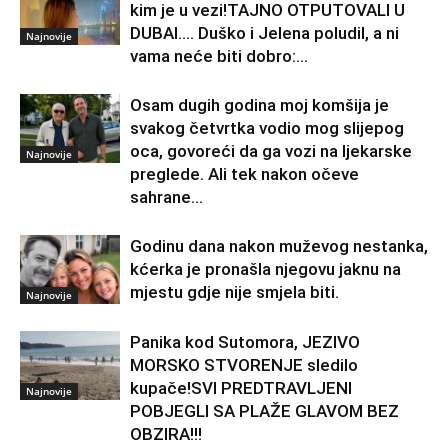
kim je u vezi!TAJNO OTPUTOVALI U
DUBAI…. Duško i Jelena poludil, a ni
Najnovije
vama neće biti dobro:...
Osam dugih godina moj komšija je
svakog četvrtka vodio mog slijepog
oca, govoreći da ga vozi na ljekarske
Najnovije
preglede. Ali tek nakon očeve
sahrane...
Godinu dana nakon muževog nestanka,
kćerka je pronašla njegovu jaknu na
mjestu gdje nije smjela biti.
Najnovije
Panika kod Sutomora, JEZIVO
MORSKO STVORENJE sledilo
kupače!SVI PREDTRAVLJENI
Najnovije
POBJEGLI SA PLAŽE GLAVOM BEZ
OBZIRA!!!