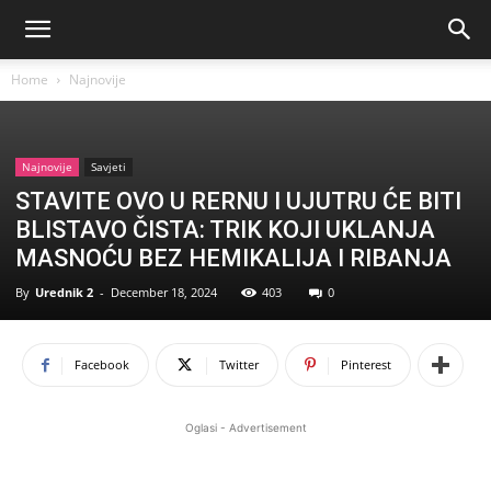
Home
Najnovije
Najnovije
Savjeti
STAVITE OVO U RERNU I UJUTRU ĆE BITI
BLISTAVO ČISTA: TRIK KOJI UKLANJA
MASNOĆU BEZ HEMIKALIJA I RIBANJA
By
Urednik 2
-
December 18, 2024
403
0
Facebook
Twitter
Pinterest
Oglasi - Advertisement