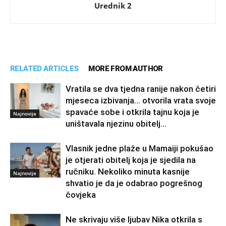
Urednik 2
RELATED ARTICLES
MORE FROM AUTHOR
Vratila se dva tjedna ranije nakon četiri
mjeseca izbivanja… otvorila vrata svoje
spavaće sobe i otkrila tajnu koja je
Najnovije
uništavala njezinu obitelj…
Vlasnik jedne plaže u Mamaiji pokušao
je otjerati obitelj koja je sjedila na
ručniku. Nekoliko minuta kasnije
Najnovije
shvatio je da je odabrao pogrešnog
čovjeka
Ne skrivaju više ljubav Nika otkrila s