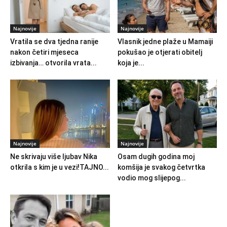
Najnovije
Najnovije
Vratila se dva tjedna ranije
Vlasnik jedne plaže u Mamaiji
nakon četiri mjeseca
pokušao je otjerati obitelj
izbivanja… otvorila vrata...
koja je...
Najnovije
Najnovije
Ne skrivaju više ljubav Nika
Osam dugih godina moj
otkrila s kim je u vezi!TAJNO...
komšija je svakog četvrtka
vodio mog slijepog...