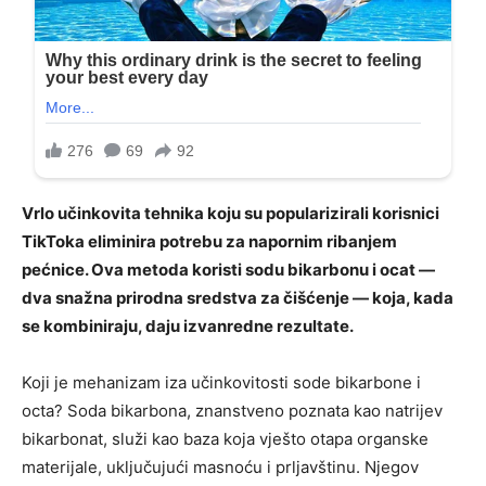
Vrlo učinkovita tehnika koju su popularizirali korisnici
TikToka eliminira potrebu za napornim ribanjem
pećnice. Ova metoda koristi sodu bikarbonu i ocat —
dva snažna prirodna sredstva za čišćenje — koja, kada
se kombiniraju, daju izvanredne rezultate.
Koji je mehanizam iza učinkovitosti sode bikarbone i
octa? Soda bikarbona, znanstveno poznata kao natrijev
bikarbonat, služi kao baza koja vješto otapa organske
materijale, uključujući masnoću i prljavštinu. Njegov