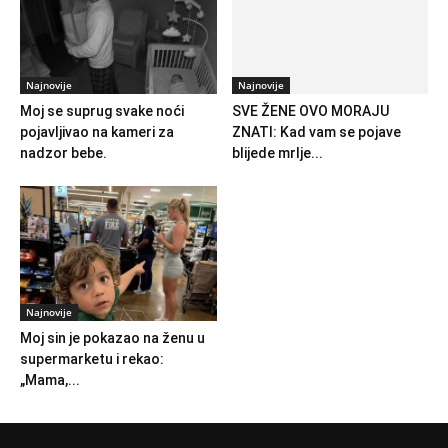
Najnovije
Najnovije
Moj se suprug svake noći
SVE ŽENE OVO MORAJU
pojavljivao na kameri za
ZNATI: Kad vam se pojave
nadzor bebe.
blijede mrlje...
Najnovije
Moj sin je pokazao na ženu u
supermarketu i rekao:
„Mama,...