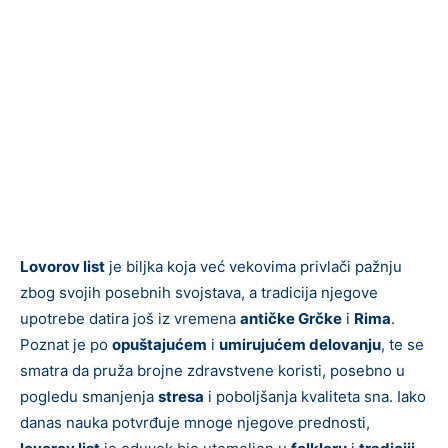
Lovorov list
je biljka koja već vekovima privlači pažnju
zbog svojih posebnih svojstava, a tradicija njegove
upotrebe datira još iz vremena
antičke Grčke
i
Rima
.
Poznat je po
opuštajućem
i
umirujućem delovanju
, te se
smatra da pruža brojne zdravstvene koristi, posebno u
pogledu smanjenja
stresa
i poboljšanja kvaliteta sna. Iako
danas nauka potvrđuje mnoge njegove prednosti,