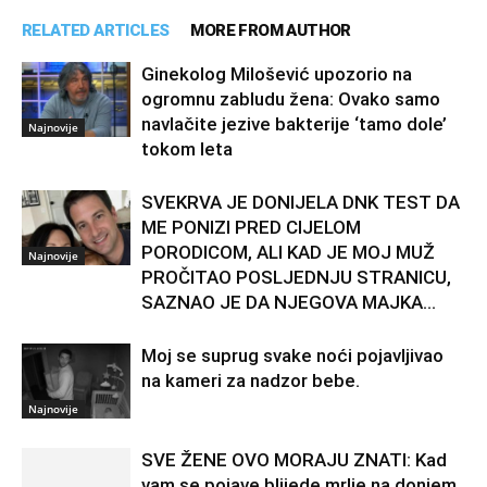
RELATED ARTICLES
MORE FROM AUTHOR
Ginekolog Milošević upozorio na
ogromnu zabludu žena: Ovako samo
navlačite jezive bakterije ‘tamo dole’
Najnovije
tokom leta
SVEKRVA JE DONIJELA DNK TEST DA
ME PONIZI PRED CIJELOM
PORODICOM, ALI KAD JE MOJ MUŽ
Najnovije
PROČITAO POSLJEDNJU STRANICU,
SAZNAO JE DA NJEGOVA MAJKA...
Moj se suprug svake noći pojavljivao
na kameri za nadzor bebe.
Najnovije
SVE ŽENE OVO MORAJU ZNATI: Kad
vam se pojave blijede mrlje na donjem