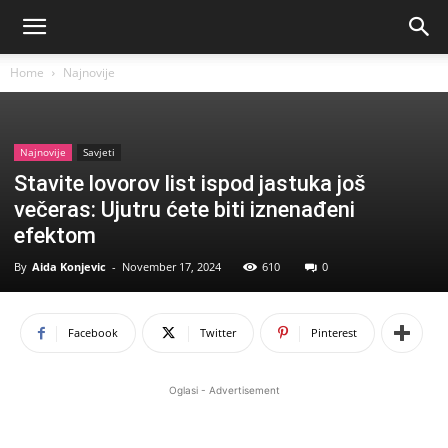
Home
Najnovije
Najnovije
Savjeti
Stavite lovorov list ispod jastuka još
večeras: Ujutru ćete biti iznenađeni
efektom
By
Aida Konjevic
-
November 17, 2024
610
0
Facebook
Twitter
Pinterest
Oglasi - Advertisement