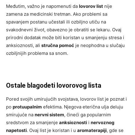
Međutim, važno je napomenuti da
lovorov list
nije
zamena za medicinski tretman. Ako problemi sa
spavanjem postanu učestali ili ozbiljno utiču na
svakodnevni život, obavezno je obratiti se lekaru. Ovaj
prirodni dodatak može biti koristan u smanjenju stresa i
anksioznosti, ali
stručna pomoć
je neophodna u slučaju
ozbiljnijih problema sa snom.
Ostale blagodeti lovorovog lista
Pored svojih umirujućih svojstava, lovorov list je poznat i
po
protuupalnim
efektima. Njegova eterična ulja deluju
smirujuće na
nervni sistem
, čineći ga popularnim
sredstvom za smanjenje
anksioznosti
i
nervoznog
napetosti
. Ovaj list je koristan i u
aromaterapiji
, gde se