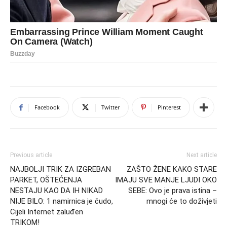
Facebook
Twitter
Pinterest
Previous article
Next article
NAJBOLJI TRIK ZA IZGREBAN
ZAŠTO ŽENE KAKO STARE
PARKET, OŠTEĆENJA
IMAJU SVE MANJE LJUDI OKO
NESTAJU KAO DA IH NIKAD
SEBE: Ovo je prava istina –
NIJE BILO: 1 namirnica je čudo,
mnogi će to doživjeti
Cijeli Internet zaluđen
TRIKOM!