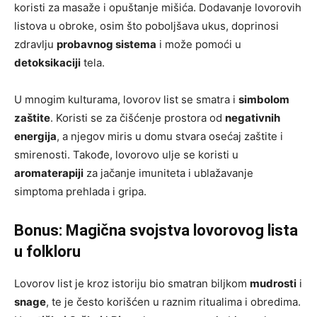
koristi za masaže i opuštanje mišića. Dodavanje lovorovih
listova u obroke, osim što poboljšava ukus, doprinosi
zdravlju
probavnog sistema
i može pomoći u
detoksikaciji
tela.
U mnogim kulturama, lovorov list se smatra i
simbolom
zaštite
. Koristi se za čišćenje prostora od
negativnih
energija
, a njegov miris u domu stvara osećaj zaštite i
smirenosti. Takođe, lovorovo ulje se koristi u
aromaterapiji
za jačanje imuniteta i ublažavanje
simptoma prehlada i gripa.
Bonus: Magična svojstva lovorovog lista
u folkloru
Lovorov list je kroz istoriju bio smatran biljkom
mudrosti
i
snage
, te je često korišćen u raznim ritualima i obredima.