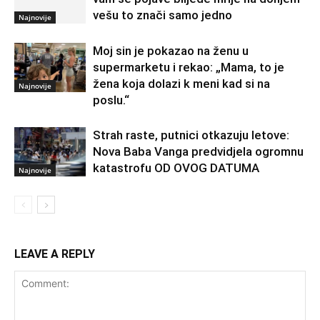
vešu to znači samo jedno
Najnovije
Moj sin je pokazao na ženu u
supermarketu i rekao: „Mama, to je
žena koja dolazi k meni kad si na
Najnovije
poslu.“
Strah raste, putnici otkazuju letove:
Nova Baba Vanga predvidjela ogromnu
katastrofu OD OVOG DATUMA
Najnovije
LEAVE A REPLY