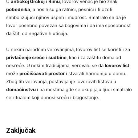
U
antičkoj Grčkoj
i
Rimu
, lovorov venac je bio znak
pobednika
, a nosili su ga ratnici, pesnici i filozofi,
simbolizujući njihov uspeh i mudrost. Smatralo se da je
lovor posebno povezan sa bogovima i da ima sposobnost
da štiti od negativnih uticaja.
U nekim narodnim verovanjima, lovorov list se koristi i za
privlačenje sreće
i
sudbine
, kao i za zaštitu doma od
nesreće. U nekim tradicijama, verovalo se da
lovorov list
može
pročišćavati prostor
i stvarati harmoniju u domu.
Zbog tih verovanja, postavljanje lovorovih listova u
domaćinstvu
i na mestima gde se okupljaju ljudi smatralo
se ritualom koji donosi sreću i blagostanje.
Zaključak