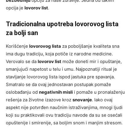
bezbedniju
opciju za naše zdravlje. Jedna od takvih
opcija je
lovorov list
.
Tradicionalna upotreba lovorovog lista
za bolji san
Korišćenje
lovorovog lista
za poboljšanje kvaliteta sna
ima dugu tradiciju, koja potiče iz narodne medicine.
Verovalo se da
lovorov list
može doneti mir i opuštanje,
smanjujući napetost u telu i umu. Najpoznatiji ritual je
stavljanje lovorovog lista ispod jastuka pre spavanja.
Smatralo se da ovaj jednostavan postupak pomaže
oslobađanju od
negativnih misli
i pomaže u pronalaženju
rešenja za životne izazove kroz
snovanje
. Iako ovaj
aspekt nije potvrđen naučnim istraživanjima, mnogi ljudi
koji su praktikovali ovu tradiciju navode da su se osećali
opuštenije i smirenije, sa boljim snom i manjim stresom.