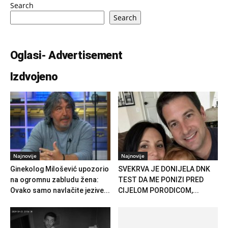
Search
Search
Oglasi- Advertisement
Izdvojeno
Najnovije
Najnovije
Ginekolog Milošević upozorio
SVEKRVA JE DONIJELA DNK
na ogromnu zabludu žena:
TEST DA ME PONIZI PRED
Ovako samo navlačite jezive...
CIJELOM PORODICOM,...