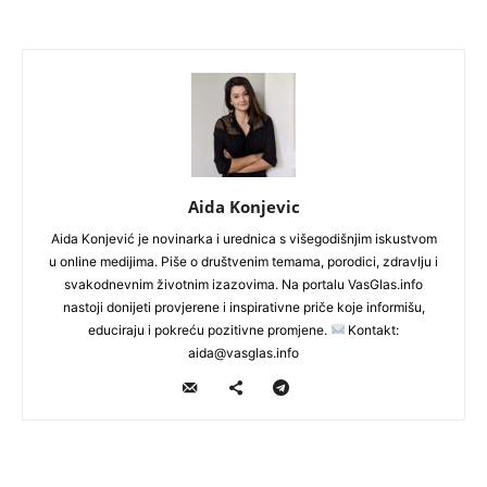
Aida Konjevic
Aida Konjević je novinarka i urednica s višegodišnjim iskustvom
u online medijima. Piše o društvenim temama, porodici, zdravlju i
svakodnevnim životnim izazovima. Na portalu VasGlas.info
nastoji donijeti provjerene i inspirativne priče koje informišu,
educiraju i pokreću pozitivne promjene.
Kontakt:
aida@vasglas.info