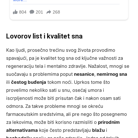
Lovorov list i kvalitet sna
Kao ljudi, prosečno trećinu svog života provodimo
spavajući, pa je kvalitet tog sna od ključne važnosti za
regeneraciju tela i mentalno zdravlje. Nažalost, mnogi se
suočavaju s problemima poput
nesanice
,
nemirnog sna
ili
čestog buđenja
tokom noći. Uprkos tome što
provelimo nekoliko sati u snu, osećaj umora i
iscrpljenosti može biti prisutan čak i nakon osam sati
odmora. Za takve probleme mnogi se okreću
farmaceutskim sredstvima, ali pre nego što posegnemo
za lekovima, može biti korisno razmisliti o
prirodnim
alternativama
koje često predstavljaju
blažu
i