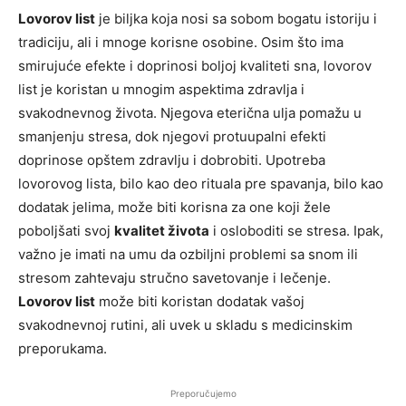
Lovorov list
je biljka koja nosi sa sobom bogatu istoriju i
tradiciju, ali i mnoge korisne osobine. Osim što ima
smirujuće efekte i doprinosi boljoj kvaliteti sna, lovorov
list je koristan u mnogim aspektima zdravlja i
svakodnevnog života. Njegova eterična ulja pomažu u
smanjenju stresa, dok njegovi protuupalni efekti
doprinosе opštem zdravlju i dobrobiti. Upotreba
lovorovog lista, bilo kao deo rituala pre spavanja, bilo kao
dodatak jelima, može biti korisna za one koji žele
poboljšati svoj
kvalitet života
i osloboditi se stresa. Ipak,
važno je imati na umu da ozbiljni problemi sa snom ili
stresom zahtevaju stručno savetovanje i lečenje.
Lovorov list
može biti koristan dodatak vašoj
svakodnevnoj rutini, ali uvek u skladu s medicinskim
preporukama.
Preporučujemo