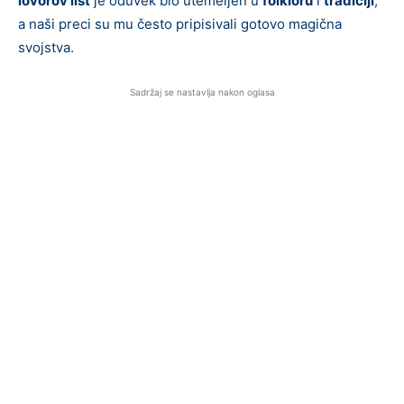
lovorov list
je oduvek bio utemeljen u
folkloru
i
tradiciji
,
a naši preci su mu često pripisivali gotovo magična
svojstva.
Sadržaj se nastavlja nakon oglasa