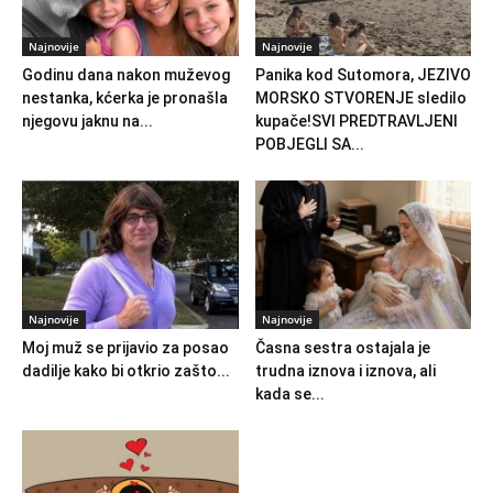
Najnovije
Najnovije
Godinu dana nakon muževog
Panika kod Sutomora, JEZIVO
nestanka, kćerka je pronašla
MORSKO STVORENJE sledilo
njegovu jaknu na...
kupače!SVI PREDTRAVLJENI
POBJEGLI SA...
Najnovije
Najnovije
Moj muž se prijavio za posao
Časna sestra ostajala je
dadilje kako bi otkrio zašto...
trudna iznova i iznova, ali
kada se...