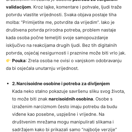
validacijom
. Kroz lajke, komentare i pohvale, ljudi traže
potvrdu vlastite vrijednosti. Svaka objava postaje tiha
molba: “Primijetite me, potvrdite da vrijedim”. Iako je
društvena potvrda prirodna potreba, problem nastaje
kada osoba počne temeljiti svoje samopouzdanje
isključivo na reakcijama drugih ljudi. Bez tih digitalnih
potvrda, osjećaj nesigurnosti i praznine može biti vrlo jak.
Pouka
: Zrela osoba ne ovisi o vanjskom odobravanju
da bi osjećala unutarnju vrijednost.
2. Narcisoidne osobine i potreba za divljenjem
Kada neko stalno pokazuje savršenu sliku svog života,
to može biti znak
narcisoidnih osobina
. Osobe s
izraženim narcizmom često imaju potrebu da budu
viđene kao posebne, uspješne i vrijedne. Na
društvenim mrežama mogu manipulirati slikama i
sadržajem kako bi prikazali samo “najbolje verzije”