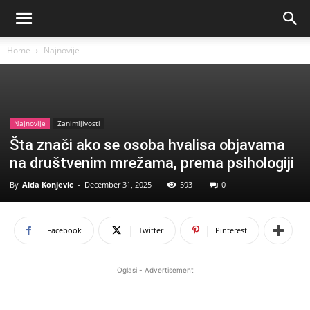
Home
Najnovije
Najnovije
Zanimljivosti
Šta znači ako se osoba hvalisa objavama
na društvenim mrežama, prema psihologiji
By
Aida Konjevic
-
December 31, 2025
593
0
Facebook
Twitter
Pinterest
Oglasi - Advertisement