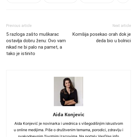
Previous article
Next article
5 razloga zašto muškarac
Komšija posekao orah dok je
ostavlja dobru ženu: Ovo vam
deda bio u bolnici
nikad ne bi palo na pamet, a
tako je istinito
Aida Konjevic
Aida Konjević je novinarka i urednica s višegodišnjim iskustvom
u online medijima. Piše o društvenim temama, porodici, zdravlju i
svakodnevnim životnim izazovima. Na portalu VasGlas.info