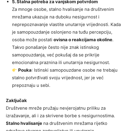
5. Stalna potreba za vanjskom potvrdom
Za mnoge osobe, stalno hvalisanje na društvenim
mrežama ukazuje na duboku nesigurnost i
neprepoznavanje vlastite unutarnje vrijednosti. Kada
je samopouzdanje oslonjeno na tuđu percepciju,
osoba može postati
ovisna o reakcijama okoline
.
Takvo ponašanje često nije znak istinskog
samopouzdanja, već pokušaj da se prikrije
emocionalna praznina ili unutarnja nesigurnost.
Pouka
: Istinski samopouzdane osobe ne trebaju
stalno potvrđivati svoju vrijednost, jer je već
prepoznaju u sebi.
Zaključak
Društvene mreže pružaju nevjerojatnu priliku za
izražavanje, ali i za skrivene borbe s nesigurnostima.
Stalno hvalisanje
na društvenim mrežama rijetko
odražava stvarno zadovoljstvo ili unutarnje