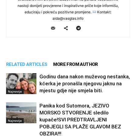
nastoji donijeti provjerene i inspirativne priče koje informišu,
educiraju i pokreću pozitivne promjene.
Kontakt:
aida@vasglas.info
RELATED ARTICLES
MORE FROM AUTHOR
Godinu dana nakon muževog nestanka,
kćerka je pronašla njegovu jaknu na
mjestu gdje nije smjela biti.
Najnovije
Panika kod Sutomora, JEZIVO
MORSKO STVORENJE sledilo
kupače!SVI PREDTRAVLJENI
Najnovije
POBJEGLI SA PLAŽE GLAVOM BEZ
OBZIRA!!!