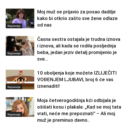
Moj muž se prijavio za posao dadilje
kako bi otkrio zašto sve žene odlaze
od nas
Najnovije
Časna sestra ostajala je trudna iznova
i iznova, ali kada se rodila posljednja
beba, jedan jeziv detalj promijenio je
Najnovije
sve…
10 oboljenja koje možete IZLIJEČITI
VOĐENJEM LJUBAVI, broj 6 će vas
iznenaditi!
Najnovije
Moja četverogodišnja kći odbijala je
ošišati kosu i plakala: „Kad se moj tata
vrati, neće me prepoznati” – Ali moj
Najnovije
muž je preminuo davno.․