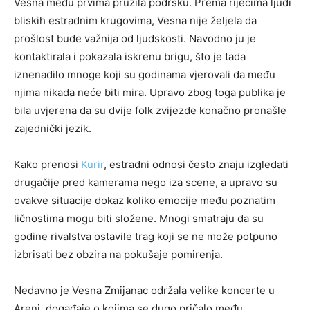
Vesna među prvima pružila podršku. Prema riječima ljudi
bliskih estradnim krugovima, Vesna nije željela da
prošlost bude važnija od ljudskosti. Navodno ju je
kontaktirala i pokazala iskrenu brigu, što je tada
iznenadilo mnoge koji su godinama vjerovali da među
njima nikada neće biti mira. Upravo zbog toga publika je
bila uvjerena da su dvije folk zvijezde konačno pronašle
zajednički jezik.
Kako prenosi
Kurir
, estradni odnosi često znaju izgledati
drugačije pred kamerama nego iza scene, a upravo su
ovakve situacije dokaz koliko emocije među poznatim
ličnostima mogu biti složene. Mnogi smatraju da su
godine rivalstva ostavile trag koji se ne može potpuno
izbrisati bez obzira na pokušaje pomirenja.
Nedavno je Vesna Zmijanac održala velike koncerte u
Areni, događaje o kojima se dugo pričalo među