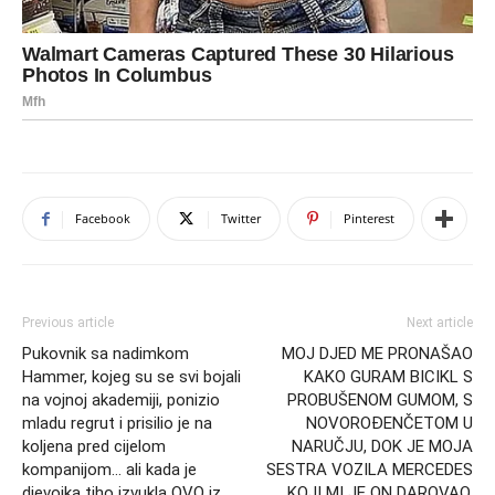
Facebook
Twitter
Pinterest
Previous article
Next article
Pukovnik sa nadimkom
MOJ DJED ME PRONAŠAO
Hammer, kojeg su se svi bojali
KAKO GURAM BICIKL S
na vojnoj akademiji, ponizio
PROBUŠENOM GUMOM, S
mladu regrut i prisilio je na
NOVOROĐENČETOM U
koljena pred cijelom
NARUČJU, DOK JE MOJA
kompanijom… ali kada je
SESTRA VOZILA MERCEDES
djevojka tiho izvukla OVO iz
KOJI MI JE ON DAROVAO.