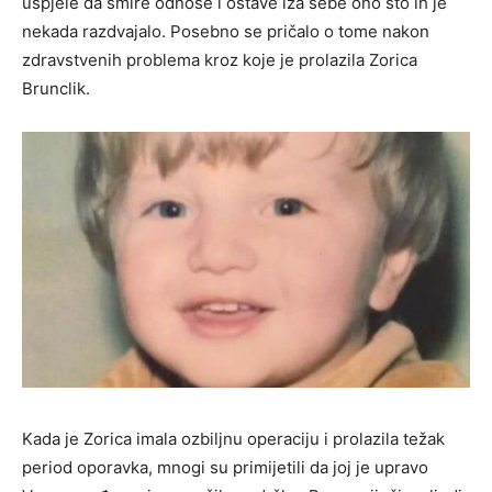
uspjele da smire odnose i ostave iza sebe ono što ih je
nekada razdvajalo. Posebno se pričalo o tome nakon
zdravstvenih problema kroz koje je prolazila Zorica
Brunclik.
Kada je Zorica imala ozbiljnu operaciju i prolazila težak
period oporavka, mnogi su primijetili da joj je upravo