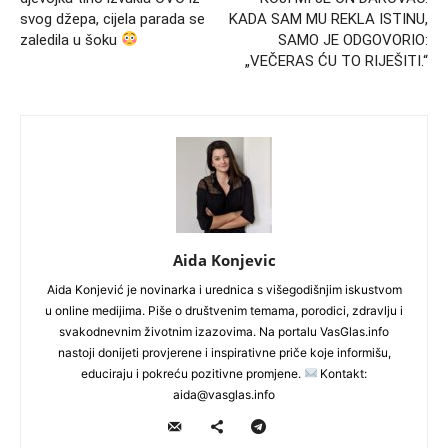
svog džepa, cijela parada se
KADA SAM MU REKLA ISTINU,
zaledila u šoku
SAMO JE ODGOVORIO:
„VEČERAS ĆU TO RIJEŠITI.“
Aida Konjevic
Aida Konjević je novinarka i urednica s višegodišnjim iskustvom
u online medijima. Piše o društvenim temama, porodici, zdravlju i
svakodnevnim životnim izazovima. Na portalu VasGlas.info
nastoji donijeti provjerene i inspirativne priče koje informišu,
educiraju i pokreću pozitivne promjene.
Kontakt:
aida@vasglas.info