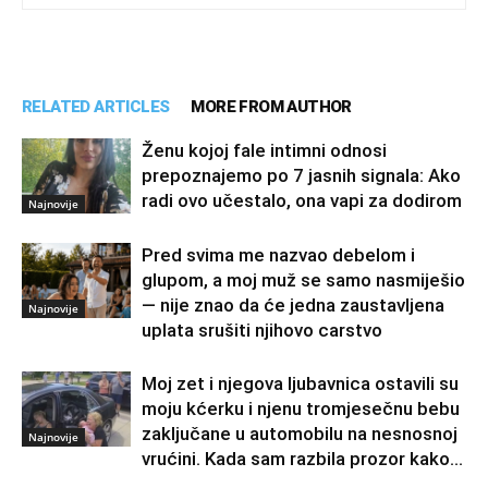
RELATED ARTICLES
MORE FROM AUTHOR
Ženu kojoj fale intimni odnosi
prepoznajemo po 7 jasnih signala: Ako
radi ovo učestalo, ona vapi za dodirom
Najnovije
Pred svima me nazvao debelom i
glupom, a moj muž se samo nasmiješio
— nije znao da će jedna zaustavljena
Najnovije
uplata srušiti njihovo carstvo
Moj zet i njegova ljubavnica ostavili su
moju kćerku i njenu tromjesečnu bebu
zaključane u automobilu na nesnosnoj
Najnovije
vrućini. Kada sam razbila prozor kako...