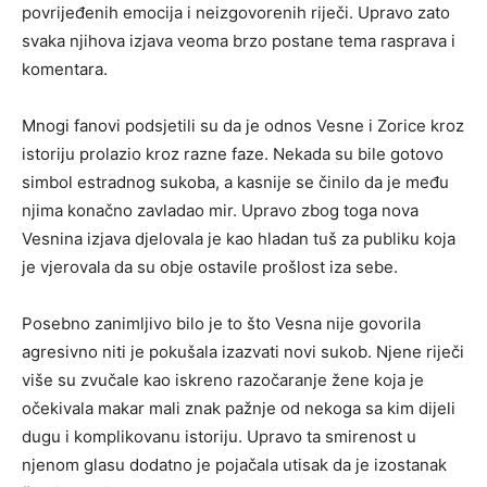
povrijeđenih emocija i neizgovorenih riječi. Upravo zato
svaka njihova izjava veoma brzo postane tema rasprava i
komentara.
Mnogi fanovi podsjetili su da je odnos Vesne i Zorice kroz
istoriju prolazio kroz razne faze. Nekada su bile gotovo
simbol estradnog sukoba, a kasnije se činilo da je među
njima konačno zavladao mir. Upravo zbog toga nova
Vesnina izjava djelovala je kao hladan tuš za publiku koja
je vjerovala da su obje ostavile prošlost iza sebe.
Posebno zanimljivo bilo je to što Vesna nije govorila
agresivno niti je pokušala izazvati novi sukob. Njene riječi
više su zvučale kao iskreno razočaranje žene koja je
očekivala makar mali znak pažnje od nekoga sa kim dijeli
dugu i komplikovanu istoriju. Upravo ta smirenost u
njenom glasu dodatno je pojačala utisak da je izostanak