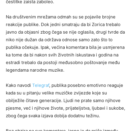
čestitke zaista zaboleo.
Na društvenim mrežama odmah su se pojavile brojne
reakcije publike. Dok jedni smatraju da bi Zorica trebalo
javno da objasni zbog čega se nije oglasila, drugi tvrde da
niko nije dužan da održava odnose samo zato što to
publika očekuje. Ipak, većina komentara bila je usmjerena
ka tome da bi nakon svih životnih iskustava i godina na
estradi trebalo da postoji međusobno poštovanje među
legendama narodne muzike.
Kako navodi
Telegraf
, publika posebno emotivno reaguje
kada su u pitanju velike muzičke zvijezde koje su
obilježile čitave generacije. Ljudi ne prate samo njihove
pjesme, već i njihove živote, prijateljstva, ljubavi i sukobe,
zbog čega svaka izjava dobija dodatnu težinu.
Bez obzira na sve komentare, jasno je da priča između