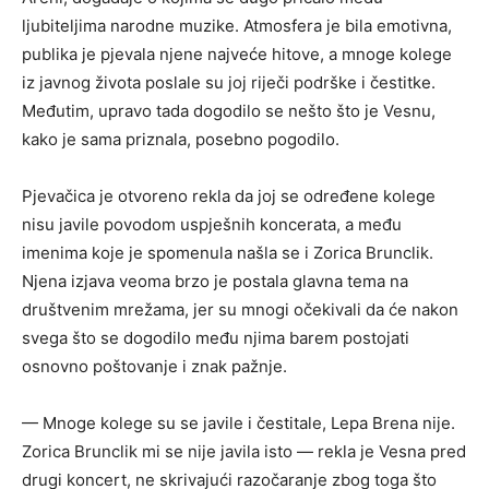
ljubiteljima narodne muzike. Atmosfera je bila emotivna,
publika je pjevala njene najveće hitove, a mnoge kolege
iz javnog života poslale su joj riječi podrške i čestitke.
Međutim, upravo tada dogodilo se nešto što je Vesnu,
kako je sama priznala, posebno pogodilo.
Pjevačica je otvoreno rekla da joj se određene kolege
nisu javile povodom uspješnih koncerata, a među
imenima koje je spomenula našla se i Zorica Brunclik.
Njena izjava veoma brzo je postala glavna tema na
društvenim mrežama, jer su mnogi očekivali da će nakon
svega što se dogodilo među njima barem postojati
osnovno poštovanje i znak pažnje.
— Mnoge kolege su se javile i čestitale, Lepa Brena nije.
Zorica Brunclik mi se nije javila isto — rekla je Vesna pred
drugi koncert, ne skrivajući razočaranje zbog toga što