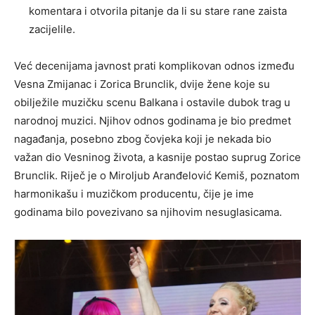
komentara i otvorila pitanje da li su stare rane zaista
zacijelile.
Već decenijama javnost prati komplikovan odnos između
Vesna Zmijanac
i
Zorica Brunclik
, dvije žene koje su
obilježile muzičku scenu Balkana i ostavile dubok trag u
narodnoj muzici. Njihov odnos godinama je bio predmet
nagađanja, posebno zbog čovjeka koji je nekada bio
važan dio Vesninog života, a kasnije postao suprug Zorice
Brunclik. Riječ je o
Miroljub Aranđelović Kemiš
, poznatom
harmonikašu i muzičkom producentu, čije je ime
godinama bilo povezivano sa njihovim nesuglasicama.