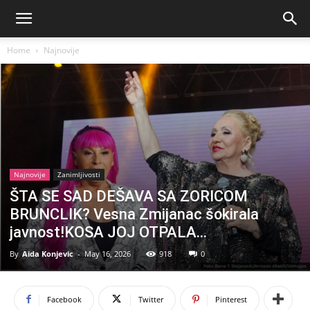
Home
Najnovije
Najnovije
Zanimljivosti
ŠTA SE SAD DEŠAVA SA ZORICOM
BRUNCLIK? Vesna Zmijanac šokirala
javnost!KOSA JOJ OTPALA…
By
Aida Konjevic
-
May 16, 2026
918
0
Facebook
Twitter
Pinterest