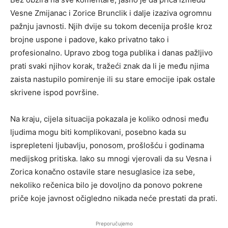
Vesne Zmijanac i Zorice Brunclik i dalje izaziva ogromnu
pažnju javnosti. Njih dvije su tokom decenija prošle kroz
brojne uspone i padove, kako privatno tako i
profesionalno. Upravo zbog toga publika i danas pažljivo
prati svaki njihov korak, tražeći znak da li je među njima
zaista nastupilo pomirenje ili su stare emocije ipak ostale
skrivene ispod površine.
Na kraju, cijela situacija pokazala je koliko odnosi među
ljudima mogu biti komplikovani, posebno kada su
isprepleteni ljubavlju, ponosom, prošlošću i godinama
medijskog pritiska. Iako su mnogi vjerovali da su Vesna i
Zorica konačno ostavile stare nesuglasice iza sebe,
nekoliko rečenica bilo je dovoljno da ponovo pokrene
priče koje javnost očigledno nikada neće prestati da prati.
Preporučujemo