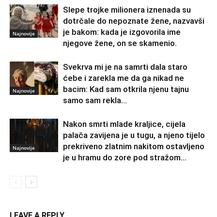
Slepe trojke milionera iznenada su
dotrčale do nepoznate žene, nazvavši
je bakom: kada je izgovorila ime
Najnovije
njegove žene, on se skamenio.
Svekrva mi je na samrti dala staro
ćebe i zarekla me da ga nikad ne
bacim: Kad sam otkrila njenu tajnu
Najnovije
samo sam rekla...
Nakon smrti mlade kraljice, cijela
palača zavijena je u tugu, a njeno tijelo
prekriveno zlatnim nakitom ostavljeno
Najnovije
je u hramu do zore pod stražom...
LEAVE A REPLY