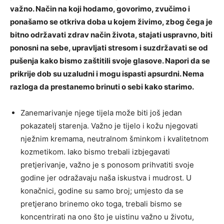
važno. Način na koji hodamo, govorimo, zvučimo i
ponašamo se otkriva doba u kojem živimo, zbog čega je
bitno održavati zdrav način života, stajati uspravno, biti
ponosni na sebe, upravljati stresom i suzdržavati se od
pušenja kako bismo zaštitili svoje glasove. Napori da se
prikrije dob su uzaludni i mogu ispasti apsurdni. Nema
razloga da prestanemo brinuti o sebi kako starimo.
Zanemarivanje njege tijela može biti još jedan
pokazatelj starenja. Važno je tijelo i kožu njegovati
nježnim kremama, neutralnom šminkom i kvalitetnom
kozmetikom. Iako bismo trebali izbjegavati
pretjerivanje, važno je s ponosom prihvatiti svoje
godine jer odražavaju naša iskustva i mudrost. U
konačnici, godine su samo broj; umjesto da se
pretjerano brinemo oko toga, trebali bismo se
koncentrirati na ono što je uistinu važno u životu,