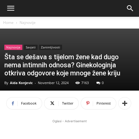
Home
Najnovije
Najnovije
Savjeti
Zanimljivosti
Šta se dešava s tijelom žene kad dugo
nema intimnih odnosa? Ginekologinja
otkriva odgovore koje mnoge žene kriju
By
Aida Konjevic
-
November 12, 2024
7163
0
Facebook
Twitter
Pinterest
Oglasi - Advertisement