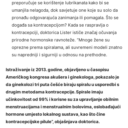
preporučuje se korištenje lubrikanata kako bi se
umanjila nelagoda, dok savjetuje one koje su solo da
pronađu odgovarajuća zanimanja ili pomagala. Što se
događa sa kontracepcijom? Kada se raspravlja o
kontracepciji, doktorica Lister ističe značaj očuvanja
prirodne hormonske ravnoteže. “Mnoge žene su
oprezne prema spiralama, ali suvremeni modeli znatno
su napredniji i sigurniji u odnosu na prethodne.
Istraživanje iz 2013. godine, objavljeno u časopisu
Američkog kongresa akušera i ginekologa, pokazalo je
da ginekolozi tri puta češće biraju spiralu u usporedbi s
drugim metodama kontracepcije. Spirale imaju
učinkovitost od 99% i korisne su za upravljanje obilnim
menstruacijama i menstrualnim bolovima, oslobađajući
hormone umjesto lokalnog sustava, kao što čine
kontracepcijske pilule”, objašnjava doktorica.