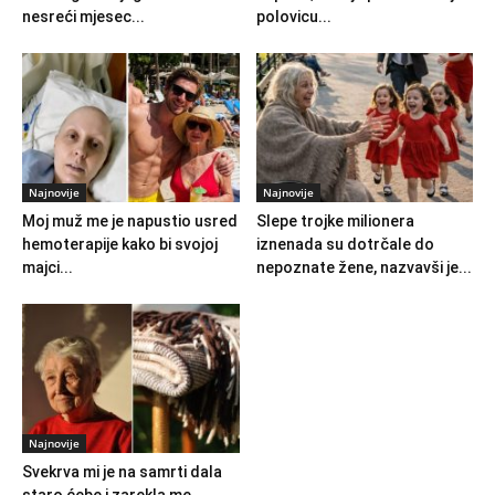
nesreći mjesec...
polovicu...
Najnovije
Najnovije
Moj muž me je napustio usred
Slepe trojke milionera
hemoterapije kako bi svojoj
iznenada su dotrčale do
majci...
nepoznate žene, nazvavši je...
Najnovije
Svekrva mi je na samrti dala