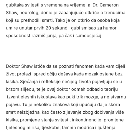
gubitaka svijesti s vremena na vrijeme, a Dr. Cameron
Shaw, neurolog, donio je zapanjujuće otkriće o trenucima
koji su prethodili smrti. Tako je on otkrio da osoba koja
umire unutar prvih 20 sekundi gubi smisao za humor,
sposobnost razmišljanja, pa čak i samoosjećaj.
Doktor Shaw ističe da se poznati fenomen kada vam cijeli
život prolazi ispred očiju dešava kada mozak ostane bez
kisika. Sjećanja i refleksije nečijeg života pojavljuju se u
brzom slijedu, te je ovaj doktor odmah odbacio teoriju
izvantjelesnih iskustava kao puki trik mozga, a ne stvarnu
pojavu. Tu je nekoliko znakova koji upućuju da je skora
smrt neizbježna, kao često zijevanje zbog dobivanja više
kisika, promjene stanja svijesti, inkontinencije, promjene
tjelesnog mirisa, tjeskobe, tamnih modrica i ljuštenja