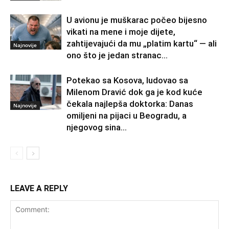
U avionu je muškarac počeo bijesno
vikati na mene i moje dijete,
zahtijevajući da mu „platim kartu“ — ali
Najnovije
ono što je jedan stranac...
Potekao sa Kosova, ludovao sa
Milenom Dravić dok ga je kod kuće
čekala najlepša doktorka: Danas
Najnovije
omiljeni na pijaci u Beogradu, a
njegovog sina...
LEAVE A REPLY