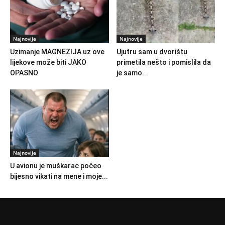
Najnovije
Najnovije
Uzimanje MAGNEZIJA uz ove
Ujutru sam u dvorištu
lijekove može biti JAKO
primetila nešto i pomislila da
OPASNO
je samo...
Najnovije
U avionu je muškarac počeo
bijesno vikati na mene i moje...