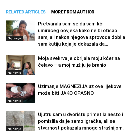
RELATED ARTICLES
MORE FROM AUTHOR
Pretvarala sam se da sam kći
umirućeg čovjeka kako ne bi otišao
sam, ali nakon njegova sprovoda dobila
Najnovije
sam kutiju koja je dokazala da...
Moja svekrva je obrijala moju kćer na
ćelavo – a moj muž ju je branio
Najnovije
Uzimanje MAGNEZIJA uz ove lijekove
može biti JAKO OPASNO
Najnovije
Ujutru sam u dvorištu primetila nešto i
pomislila da je samo igračka, ali se
stvarnost pokazala mnogo strašnijom.
Najnovije