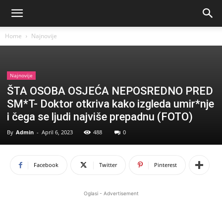
Home
Najnovije
Najnovije
ŠTA OSOBA OSJEĆA NEPOSREDNO PRED
SM*T- Doktor otkriva kako izgleda umir*nje
i čega se ljudi najviše prepadnu (FOTO)
By
Admin
-
April 6, 2023
488
0
Facebook
Twitter
Pinterest
Oglasi - Advertisement