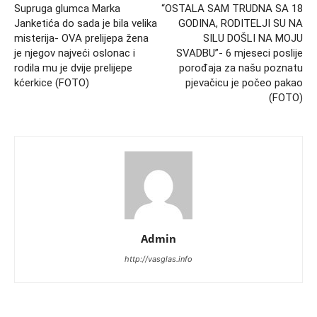
Supruga glumca Marka
“OSTALA SAM TRUDNA SA 18
Janketića do sada je bila velika
GODINA, RODITELJI SU NA
misterija- OVA prelijepa žena
SILU DOŠLI NA MOJU
je njegov najveći oslonac i
SVADBU”- 6 mjeseci poslije
rodila mu je dvije prelijepe
porođaja za našu poznatu
kćerkice (FOTO)
pjevačicu je počeo pakao
(FOTO)
Admin
http://vasglas.info