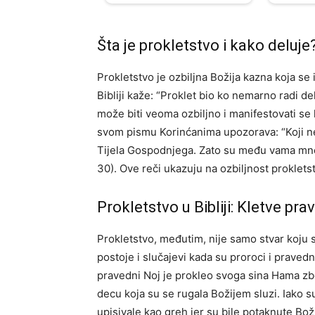
Šta je prokletstvo i kako deluje
Prokletstvo je ozbiljna Božija kazna koja s
Bibliji kaže: “Proklet bio ko nemarno radi d
može biti veoma ozbiljno i manifestovati se 
svom pismu Korinćanima upozorava: “Koji nedo
Tijela Gospodnjega. Zato su među vama mnogo 
30). Ove reči ukazuju na ozbiljnost prokletst
Prokletstvo u Bibliji: Kletve pra
Prokletstvo, međutim, nije samo stvar koju s
postoje i slučajevi kada su proroci i pravedni
pravedni Noj je prokleo svoga sina Hama zb
decu koja su se rugala Božijem sluzi. Iako su
upisivale kao greh jer su bile potaknute Bož