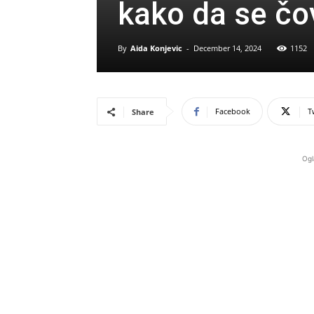
kako da se čo
By
Aida Konjevic
-
December 14, 2024
1152
Facebook
T
Share
Ogl