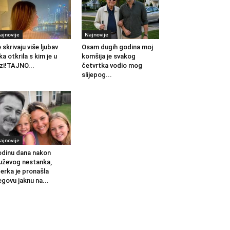
ajnovije
Najnovije
 skrivaju više ljubav
Osam dugih godina moj
ka otkrila s kim je u
komšija je svakog
zi!TAJNO...
četvrtka vodio mog
slijepog...
ajnovije
dinu dana nakon
ževog nestanka,
erka je pronašla
egovu jaknu na...