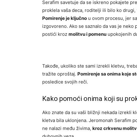
Serafim savetuje da se iskreno pokajete pre
proklela vaša deca, roditelji ili bilo ko drug
Pomirenje je ključno
u ovom procesu, jer sa
izgovoreno. Ako se saznalo da vas je neko pr
postići kroz
molitvu i pomenu
upokojenih d
Takođe, ukoliko ste sami izrekli kletvu, tre
tražite oproštaj.
Pomirenje sa onima koje st
posledice svojih reči.
Kako pomoći onima koji su prokl
Ako znate da su vaši bližnji nekada izrekli k
kletva bila uklonjena. Jeromonah Serafim po
ne nalazi među živima,
kroz crkvenu molit
duhovnih veza.