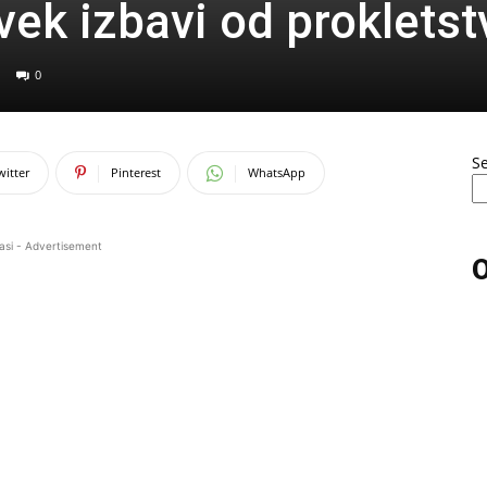
vek izbavi od prokletst
0
S
witter
Pinterest
WhatsApp
asi - Advertisement
O