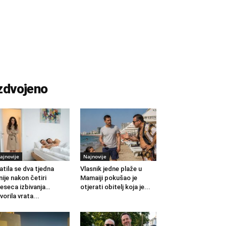
zdvojeno
ajnovije
Najnovije
atila se dva tjedna
Vlasnik jedne plaže u
nije nakon četiri
Mamaiji pokušao je
eseca izbivanja…
otjerati obitelj koja je...
vorila vrata...