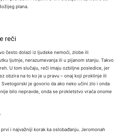
Božijeg plana.
 reči
 često dolazi iz ljudske nemoći, zlobe ili
tku ljutnje, nerazumevanja ili u pijanom stanju. Takvo
eh. U tom slučaju, reči imaju ozbiljne posledice, jer
bez obzira na to ko je u pravu – onaj koji proklinje ili
je Svetogorski je govorio da ako neko učini zlo i onda
o nije bilo nepravde, onda se prokletstvo vraća onome
?
 prvi i najvažniji korak ka oslobađanju. Jeromonah