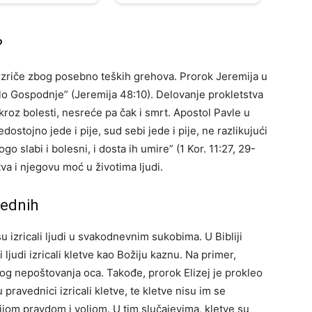
?
e izriče zbog posebno teških grehova. Prorok Jeremija u
elo Gospodnje” (Jeremija 48:10). Delovanje prokletstva
kroz bolesti, nesreće pa čak i smrt. Apostol Pavle u
stojno jede i pije, sud sebi jede i pije, ne razlikujući
slabi i bolesni, i dosta ih umire” (1 Kor. 11:27, 29-
va i njegovu moć u životima ljudi.
vednih
u izricali ljudi u svakodnevnim sukobima. U Bibliji
 ljudi izricali kletve kao Božiju kaznu. Na primer,
og nepoštovanja oca. Takođe, prorok Elizej je prokleo
 pravednici izricali kletve, te kletve nisu im se
ijom pravdom i voljom. U tim slučajevima, kletve su