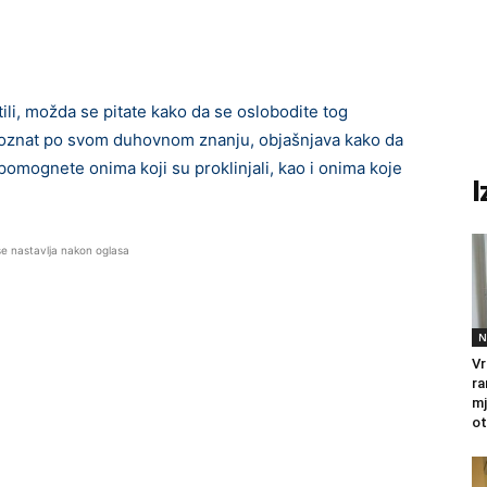
tili, možda se pitate kako da se oslobodite tog
 poznat po svom duhovnom znanju, objašnjava kako da
 pomognete onima koji su proklinjali, kao i onima koje
I
se nastavlja nakon oglasa
N
Vr
ra
mj
ot