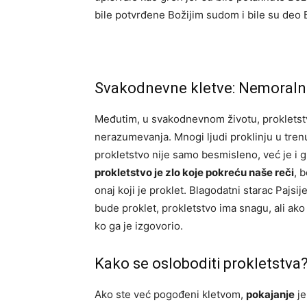
bile potvrđene Božijim sudom i bile su deo 
Svakodnevne kletve: Nemoralne
Međutim, u svakodnevnom životu, prokletstvo
nerazumevanja. Mnogi ljudi proklinju u trenu
prokletstvo nije samo besmisleno, već je i gr
prokletstvo je zlo koje pokreću naše reči
, 
onaj koji je proklet. Blagodatni starac Pajsi
bude proklet, prokletstvo ima snagu, ali ak
ko ga je izgovorio.
Kako se osloboditi prokletstva
Ako ste već pogođeni kletvom,
pokajanje
je