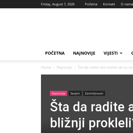
Friday, August 7, 2026
Početna
Kontakt
O nama
Vas
glas
POČETNA
NAJNOVIJE
VIJESTI
Home
Najnovije
Šta da radite ako mislite da su vas
Najnovije
Savjeti
Zanimljivosti
Šta da radite 
bližnji prokle