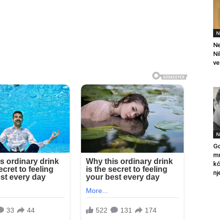
N
Ne
Ni
ve
N
Go
mu
kć
nj