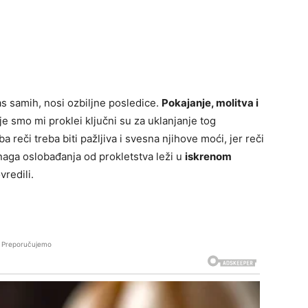
nas samih, nosi ozbiljne posledice.
Pokajanje, molitva i
oje smo mi proklei ključni su za uklanjanje tog
eči treba biti pažljiva i svesna njihove moći, jer reči
aga oslobađanja od prokletstva leži u
iskrenom
redili.
Preporučujemo