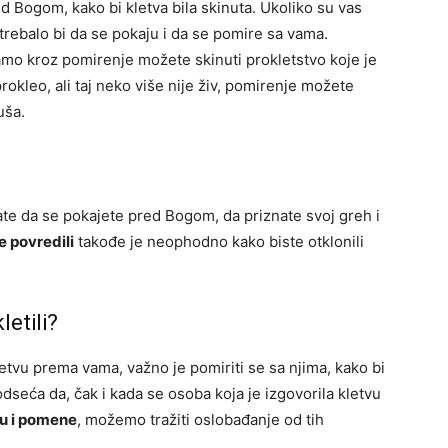
d Bogom, kako bi kletva bila skinuta. Ukoliko su vas
i, trebalo bi da se pokaju i da se pomire sa vama.
mo kroz pomirenje možete skinuti prokletstvo koje je
okleo, ali taj neko više nije živ, pomirenje možete
uša.
bate da se pokajete pred Bogom, da priznate svoj greh i
e povredili
takođe je neophodno kako biste otklonili
etili?
letvu prema vama, važno je pomiriti se sa njima, kako bi
dseća da, čak i kada se osoba koja je izgovorila kletvu
vu i pomene
, možemo tražiti oslobađanje od tih