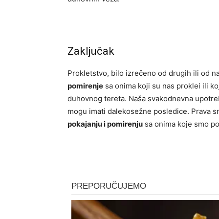
Zaključak
Prokletstvo, bilo izrečeno od drugih ili od 
pomirenje
sa onima koji su nas proklei ili k
duhovnog tereta. Naša svakodnevna upotreba r
mogu imati dalekosežne posledice. Prava sn
pokajanju i pomirenju
sa onima koje smo pov