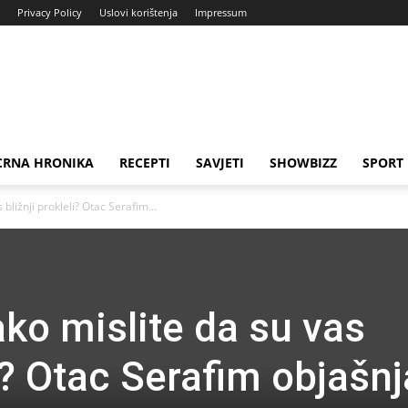
Privacy Policy
Uslovi korištenja
Impressum
CRNA HRONIKA
RECEPTI
SAVJETI
SHOWBIZZ
SPORT
 bližnji prokleli? Otac Serafim...
ako mislite da su vas
li? Otac Serafim objašn