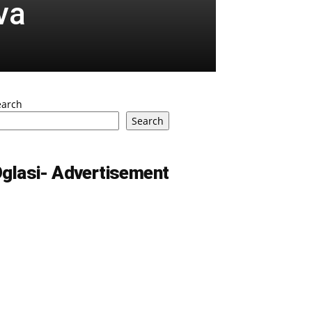
va
earch
Search
glasi- Advertisement