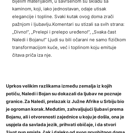
bijelim materijalom, u savršenom su skladu sa
kaminom, koji, iako jednostavan, odaje utisak
elegancije i topline. Svaki kutak ovog doma zrači
pažnjom i ljubavlju.Komentari su stizali sa svih strana:
„Divno!“, „Prelepi i prelepo uređeno!“, „Svaka čast
Naledi i Bojanu!“ Ljudi su bili očarani ne samo fizičkom
transformacijom kuće, već i toplinom koju emituje
čitava priča iza nje.
Uprkos velikim razlikama između zemalja iz kojih
potiču, Naledi i Bojan su dokazali da ljubav ne poznaje
granice. Za Naledi, prelazak iz Južne Afrike u Srbiju bio
je ogroman korak. Međutim, zahvaljujući ljubavi prema
Bojanu, ali i otvorenosti zajednice u koju je došla, ona je
uspjela da savlada jezik, prihvati običaje, i da stvori
život pun smisla, čak i daleko od svog prvobitnog doma.