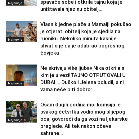
spavaće sobe i otkrila tajnu koja je
Najnovije
uništavala njezinu obitelj…
Vlasnik jedne plaže u Mamaiji pokušao
je otjerati obitelj koja je sjedila na
ručniku. Nekoliko minuta kasnije
Najnovije
shvatio je da je odabrao pogrešnog
čovjeka
Ne skrivaju više ljubav Nika otkrila s
kim je u vezi!TAJNO OTPUTOVALI U
DUBAI…. Duško i Jelena poludil, a ni
Najnovije
vama neće biti dobro:...
Osam dugih godina moj komšija je
svakog četvrtka vodio mog slijepog
oca, govoreći da ga vozi na ljekarske
Najnovije
preglede. Ali tek nakon očeve
sahrane...