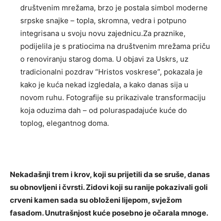
društvenim mrežama, brzo je postala simbol moderne
srpske snajke – topla, skromna, vedra i potpuno
integrisana u svoju novu zajednicu.Za praznike,
podijelila je s pratiocima na društvenim mrežama priču
o renoviranju starog doma. U objavi za Uskrs, uz
tradicionalni pozdrav “Hristos voskrese”, pokazala je
kako je kuća nekad izgledala, a kako danas sija u
novom ruhu. Fotografije su prikazivale transformaciju
koja oduzima dah – od poluraspadajuće kuće do
toplog, elegantnog doma.
Nekadašnji trem i krov, koji su prijetili da se sruše, danas
su obnovljeni i čvrsti. Zidovi koji su ranije pokazivali goli
crveni kamen sada su obloženi lijepom, svježom
fasadom. Unutrašnjost kuće posebno je očarala mnoge.