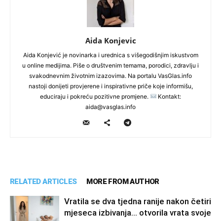
Aida Konjevic
Aida Konjević je novinarka i urednica s višegodišnjim iskustvom
u online medijima. Piše o društvenim temama, porodici, zdravlju i
svakodnevnim životnim izazovima. Na portalu VasGlas.info
nastoji donijeti provjerene i inspirativne priče koje informišu,
educiraju i pokreću pozitivne promjene.
Kontakt:
aida@vasglas.info
RELATED ARTICLES
MORE FROM AUTHOR
Vratila se dva tjedna ranije nakon četiri
mjeseca izbivanja… otvorila vrata svoje