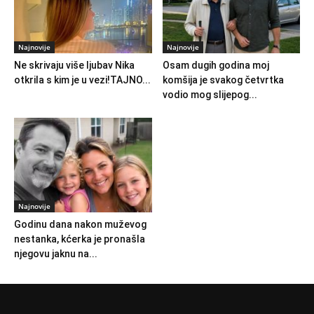
Najnovije
Najnovije
Ne skrivaju više ljubav Nika
Osam dugih godina moj
otkrila s kim je u vezi!TAJNO...
komšija je svakog četvrtka
vodio mog slijepog...
Najnovije
Godinu dana nakon muževog
nestanka, kćerka je pronašla
njegovu jaknu na...