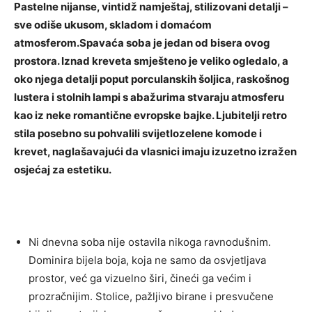
Pastelne nijanse, vintidž namještaj, stilizovani detalji –
sve odiše ukusom, skladom i domaćom
atmosferom.Spavaća soba je jedan od bisera ovog
prostora. Iznad kreveta smješteno je veliko ogledalo, a
oko njega detalji poput porculanskih šoljica, raskošnog
lustera i stolnih lampi s abažurima stvaraju atmosferu
kao iz neke romantične evropske bajke. Ljubitelji retro
stila posebno su pohvalili svijetlozelene komode i
krevet, naglašavajući da vlasnici imaju izuzetno izražen
osjećaj za estetiku.
Ni dnevna soba nije ostavila nikoga ravnodušnim.
Dominira bijela boja, koja ne samo da osvjetljava
prostor, već ga vizuelno širi, čineći ga većim i
prozračnijim. Stolice, pažljivo birane i presvučene