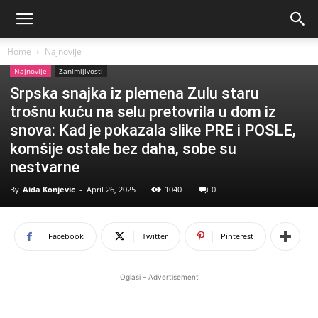
Home
Najnovije
Najnovije
Zanimljivosti
Srpska snajka iz plemena Zulu staru
trošnu kuću na selu pretovrila u dom iz
snova: Kad je pokazala slike PRE i POSLE,
komšije ostale bez daha, sobe su
nestvarne
By
Aida Konjevic
-
April 26, 2025
1040
0
Facebook
Twitter
Pinterest
Oglasi - Advertisement