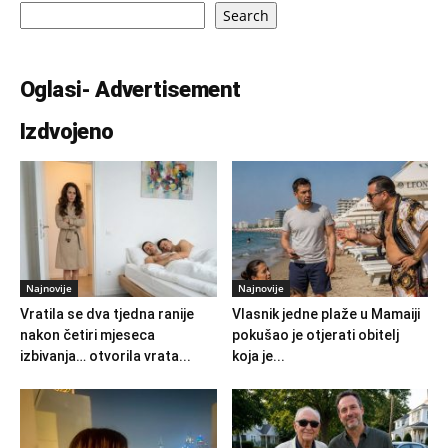
Search
Oglasi- Advertisement
Izdvojeno
Najnovije
Najnovije
Vratila se dva tjedna ranije
Vlasnik jedne plaže u Mamaiji
nakon četiri mjeseca
pokušao je otjerati obitelj
izbivanja… otvorila vrata...
koja je...