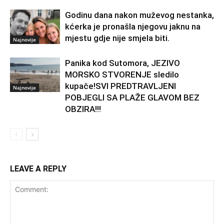
Godinu dana nakon muževog nestanka,
kćerka je pronašla njegovu jaknu na
mjestu gdje nije smjela biti.
Najnovije
Panika kod Sutomora, JEZIVO
MORSKO STVORENJE sledilo
kupače!SVI PREDTRAVLJENI
Najnovije
POBJEGLI SA PLAŽE GLAVOM BEZ
OBZIRA!!!
LEAVE A REPLY