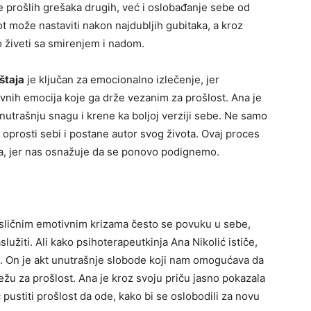
je prošlih grešaka drugih, već i oslobađanje sebe od
t može nastaviti nakon najdubljih gubitaka, a kroz
živeti sa smirenjem i nadom.
štaja
je ključan za emocionalno izlečenje, jer
nih emocija koje ga drže vezanim za prošlost. Ana je
nutrašnju snagu i krene ka boljoj verziji sebe. Ne samo
a oprosti sebi i postane autor svog života. Ovaj proces
ma, jer nas osnažuje da se ponovo podignemo.
 sličnim emotivnim krizama često se povuku u sebe,
služiti. Ali kako psihoterapeutkinja Ana Nikolić ističe,
. On je akt unutrašnje slobode koji nam omogućava da
vežu za prošlost. Ana je kroz svoju priču jasno pokazala
ć pustiti prošlost da ode, kako bi se oslobodili za novu