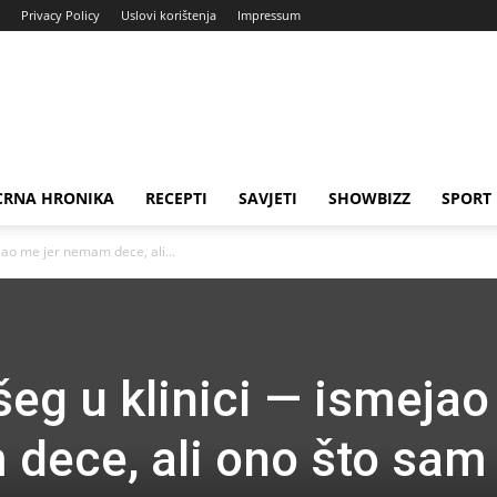
Privacy Policy
Uslovi korištenja
Impressum
CRNA HRONIKA
RECEPTI
SAVJETI
SHOWBIZZ
SPORT
jao me jer nemam dece, ali...
šeg u klinici — ismejao
dece, ali ono što sa