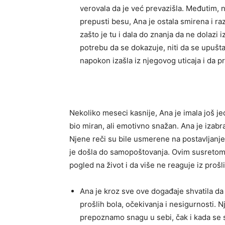
verovala da je već prevazišla. Međutim, n
prepusti besu, Ana je ostala smirena i r
zašto je tu i dala do znanja da ne dolazi 
potrebu da se dokazuje, niti da se upušt
napokon izašla iz njegovog uticaja i da p
Nekoliko meseci kasnije, Ana je imala još 
bio miran, ali emotivno snažan. Ana je izabral
Njene reči su bile usmerene na postavljanje
je došla do samopoštovanja. Ovim susretom,
pogled na život i da više ne reaguje iz proš
Ana je kroz sve ove događaje shvatila da 
prošlih bola, očekivanja i nesigurnosti.
prepoznamo snagu u sebi, čak i kada se