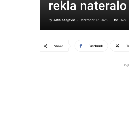
rekla nateralo
By
Aida Konjevic
-
December 17, 2025
1629
Facebook
T
Share
Ogl