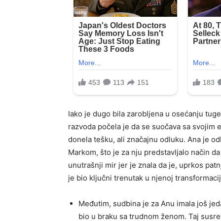
Iako je dugo bila zarobljena u osećanju tuge
razvoda počela je da se suočava sa svojim em
donela tešku, ali značajnu odluku. Ana je od
Markom, što je za nju predstavljalo način da 
unutrašnji mir jer je znala da je, uprkos pa
je bio ključni trenutak u njenoj transformacij
Međutim, sudbina je za Anu imala još jedan
bio u braku sa trudnom ženom. Taj susret