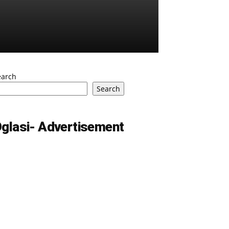
earch
Search
glasi- Advertisement