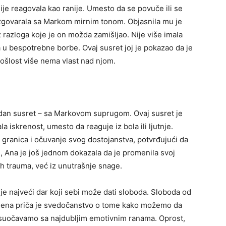
ije reagovala kao ranije. Umesto da se povuče ili se
azgovarala sa Markom mirnim tonom. Objasnila mu je
iz razloga koje je on možda zamišljao. Nije više imala
a u bespotrebne borbe. Ovaj susret joj je pokazao da je
rošlost više nema vlast nad njom.
jedan susret – sa Markovom suprugom. Ovaj susret je
a iskrenost, umesto da reaguje iz bola ili ljutnje.
 granica i očuvanje svog dostojanstva, potvrđujući da
 Ana je još jednom dokazala da je promenila svoj
lih trauma, već iz unutrašnje snage.
je najveći dar koji sebi može dati sloboda. Sloboda od
 Njena priča je svedočanstvo o tome kako možemo da
 suočavamo sa najdubljim emotivnim ranama. Oprost,