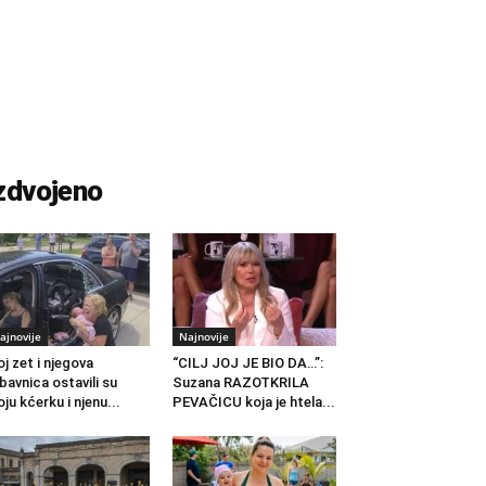
zdvojeno
ajnovije
Najnovije
j zet i njegova
“CILJ JOJ JE BIO DA…”:
ubavnica ostavili su
Suzana RAZOTKRILA
ju kćerku i njenu...
PEVAČICU koja je htela...