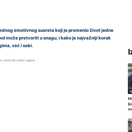
dnog emotivnog susreta koji je promenio život jedne
l može pretvoriti u snagu, i kako je najvažniji korak
ima, već i sebi.
I
se nastavlja nakon oglasa
N
Mo
lj
mo