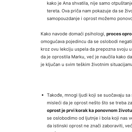
kako je Ana shvatila, nije samo otpuštan
tereta. Ova priča nam pokazuje da se živo
samopouzdanje i oprost možemo ponovo 
Kako navode domaći psihologi,
proces opro
omogućava pojedincu da se oslobodi negativ
kroz ovu lekciju uspela da prepozna svoju u
da je oprostila Marku, već je naučila kako d
je ključan u svim teškim životnim situacija
Takođe, mnogi ljudi koji se suočavaju sa
misleći da je oprost nešto što se treba za
oprost je prvi korak ka ponovnom životu
se oslobodimo od ljutnje i bola koji nas 
da istinski oprost ne znači zaboraviti, ve