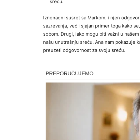
sreću.
Iznenadni susret sa Markom, i njen odgovor
sazrevanja, već i sjajan primer toga kako s
sobom. Drugi, iako mogu biti važni u našem ž
našu unutrašnju sreću. Ana nam pokazuje ka
preuzeti odgovornost za svoju sreću.