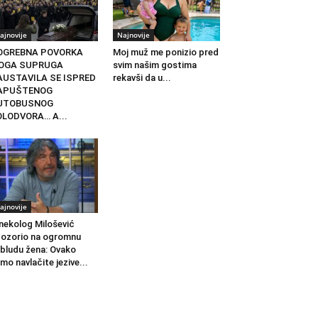
ajnovije
Najnovije
OGREBNA POVORKA
Moj muž me ponizio pred
OGA SUPRUGA
svim našim gostima
AUSTAVILA SE ISPRED
rekavši da u...
APUŠTENOG
UTOBUSNOG
OLODVORA… A...
ajnovije
nekolog Milošević
ozorio na ogromnu
bludu žena: Ovako
mo navlačite jezive...