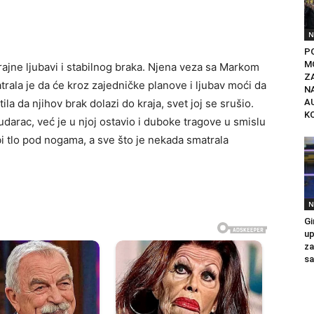
N
P
M
trajne ljubavi i stabilnog braka. Njena veza sa Markom
Z
atrala je da će kroz zajedničke planove i ljubav moći da
N
la da njihov brak dolazi do kraja, svet joj se srušio.
A
K
darac, već je u njoj ostavio i duboke tragove u smislu
bi tlo pod nogama, a sve što je nekada smatrala
N
Gi
up
za
sa