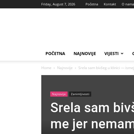
Friday, August 7, 2026
Početna
Kontakt
O nama
Vas
glas
POČETNA
NAJNOVIJE
VIJESTI
Home
Najnovije
Srela sam bivšeg u klinici — isme
Najnovije
Zanimljivosti
Srela sam biv
me jer nemam 