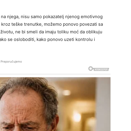
 na njega, nisu samo pokazatelj njenog emotivnog
e, kroz teške trenutke, možemo ponovo povezati sa
ivotu, ne bi smeli da imaju toliku moć da oblikuju
ko se osloboditi, kako ponovo uzeti kontrolu i
Preporučujemo