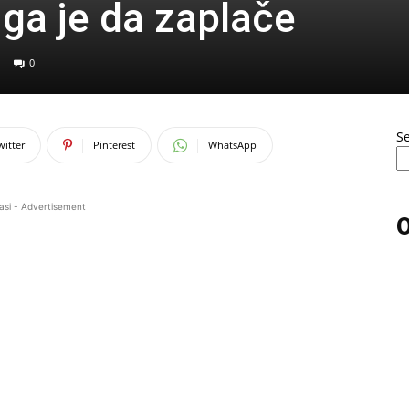
 ga je da zaplače
0
S
witter
Pinterest
WhatsApp
asi - Advertisement
O