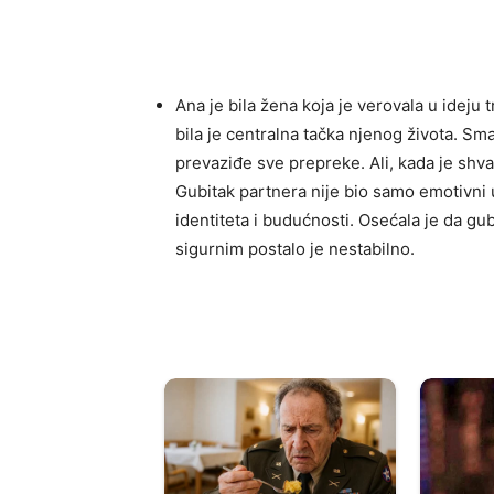
Ana je bila žena koja je verovala u ideju 
bila je centralna tačka njenog života. Sm
prevaziđe sve prepreke. Ali, kada je shvati
Gubitak partnera nije bio samo emotivni u
identiteta i budućnosti. Osećala je da gu
sigurnim postalo je nestabilno.