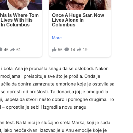
 i bola, Ana je pronašla snagu da se oslobodi. Nakon
ocijama i preispituje sve što je prošla. Onda je
lučila da donira zamrznute embrione koje je ostavila sa
se oprosti od prošlosti. Ta donacija joj je omogućila
tnji, uspela da stvori nešto dobro i pomogne drugima. To
i – oprostila je sebi i izgradila novu snagu.
 test. Na klinici je slučajno srela Marka, koji je sada
, iako neočekivan, izazvao je u Anu emocije koje je