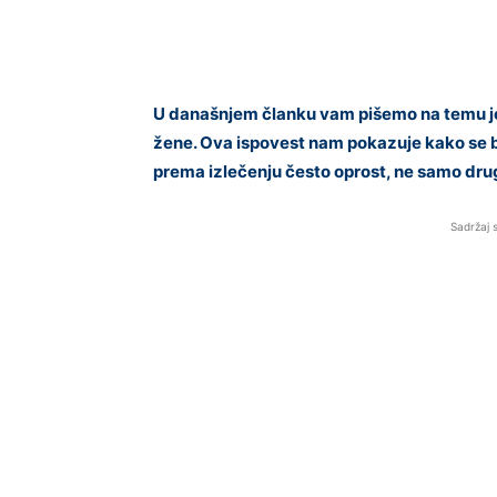
U današnjem članku vam pišemo na temu je
žene. Ova ispovest nam pokazuje kako se bo
prema izlečenju često oprost, ne samo drug
Sadržaj 