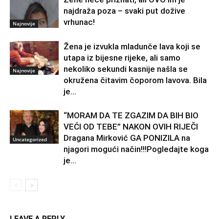
najdraža poza – svaki put dožive
vrhunac!
Najnovije
Žena je izvukla mladunče lava koji se
utapa iz bijesne rijeke, ali samo
nekoliko sekundi kasnije našla se
Najnovije
okružena čitavim čoporom lavova. Bila
je...
“MORAM DA TE ZGAZIM DA BIH BIO
VEĆI OD TEBE” NAKON OVIH RIJEČI
Dragana Mirković GA PONIZILA na
Uncategorized
njagori mogući način!!!Pogledajte koga
je...
LEAVE A REPLY