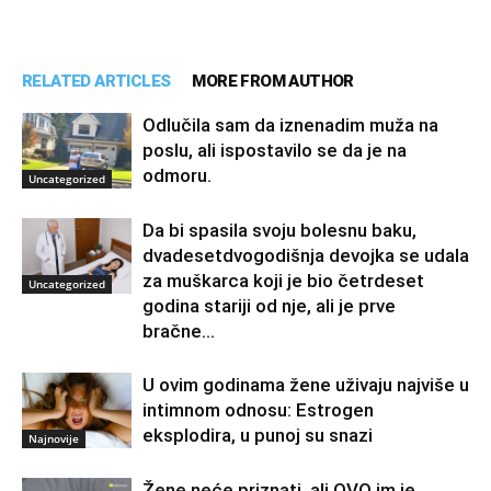
RELATED ARTICLES
MORE FROM AUTHOR
Odlučila sam da iznenadim muža na
poslu, ali ispostavilo se da je na
odmoru.
Uncategorized
Da bi spasila svoju bolesnu baku,
dvadesetdvogodišnja devojka se udala
za muškarca koji je bio četrdeset
Uncategorized
godina stariji od nje, ali je prve
bračne...
U ovim godinama žene uživaju najviše u
intimnom odnosu: Estrogen
eksplodira, u punoj su snazi
Najnovije
Žene neće priznati, ali OVO im je