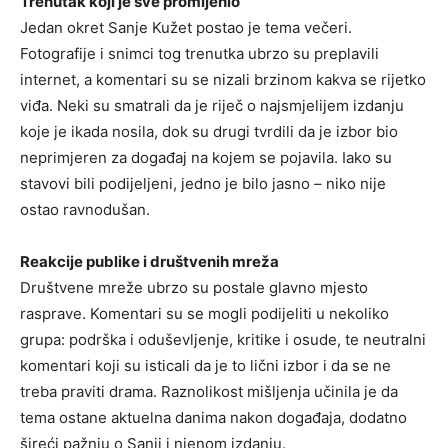
Trenutak koji je sve promijenio
Jedan okret Sanje Kužet postao je tema večeri.
Fotografije i snimci tog trenutka ubrzo su preplavili
internet, a komentari su se nizali brzinom kakva se rijetko
viđa. Neki su smatrali da je riječ o najsmjelijem izdanju
koje je ikada nosila, dok su drugi tvrdili da je izbor bio
neprimjeren za događaj na kojem se pojavila. Iako su
stavovi bili podijeljeni, jedno je bilo jasno – niko nije
ostao ravnodušan.
Reakcije publike i društvenih mreža
Društvene mreže ubrzo su postale glavno mjesto
rasprave. Komentari su se mogli podijeliti u nekoliko
grupa: podrška i oduševljenje, kritike i osude, te neutralni
komentari koji su isticali da je to lični izbor i da se ne
treba praviti drama. Raznolikost mišljenja učinila je da
tema ostane aktuelna danima nakon događaja, dodatno
šireći pažnju o Sanji i njenom izdanju.