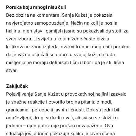
Poruka koju mnogi nisu čuli
Bez obzira na komentare, Sanja Kužet je pokazala
nevjerojatno samopouzdanje. Način na koji je nosila
haljinu, njen stav i osmijeh jasno su pokazivali da stoji iza
svog izbora. U svijetu u kojem žene često bivaju
kritikovane zbog izgleda, ovakvi trenuci mogu biti poruka:
da je važno osjećati se dobro u svojoj koži, da tuđa
mišljenja ne moraju definisati lični izbor i da je stil lična
stvar.
Zaključak
Pojavljivanje Sanje Kužet u provokativnoj haljini izazvalo
je snažne reakcije i otvorilo brojna pitanja o modi,
granicama i percepciji javnih ličnosti. Dok su jedni bili
oduševljeni, drugi su kritikovali, ali svi su se složili u
jednom – njen potez nije prošao nezapaženo. Ova
situacija još jednom pokazuje koliko je javna scena