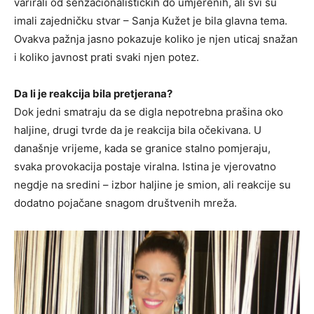
varirali od senzacionalističkih do umjerenih, ali svi su
imali zajedničku stvar – Sanja Kužet je bila glavna tema.
Ovakva pažnja jasno pokazuje koliko je njen uticaj snažan
i koliko javnost prati svaki njen potez.
Da li je reakcija bila pretjerana?
Dok jedni smatraju da se digla nepotrebna prašina oko
haljine, drugi tvrde da je reakcija bila očekivana. U
današnje vrijeme, kada se granice stalno pomjeraju,
svaka provokacija postaje viralna. Istina je vjerovatno
negdje na sredini – izbor haljine je smion, ali reakcije su
dodatno pojačane snagom društvenih mreža.