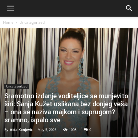
Home
Uncategorized
Uncategorized
Sramotno izdanje voditeljice se munjevito
širi: Sanja Kužet uslikana bez donjeg veša
– ona se naziva majkom i suprugom?
sramno, ispalo sve
By
Aida Konjevic
-
May 5, 2026
1008
0