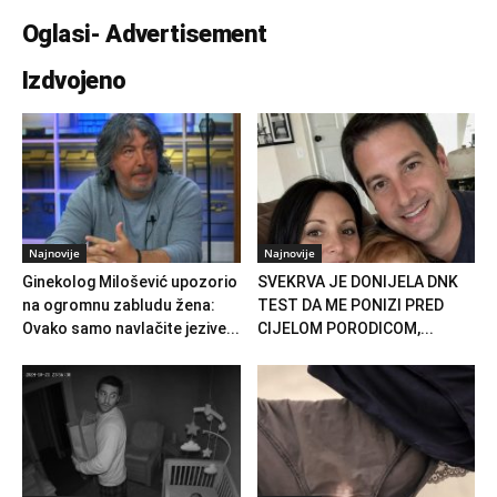
Oglasi- Advertisement
Izdvojeno
Najnovije
Najnovije
Ginekolog Milošević upozorio
SVEKRVA JE DONIJELA DNK
na ogromnu zabludu žena:
TEST DA ME PONIZI PRED
Ovako samo navlačite jezive...
CIJELOM PORODICOM,...