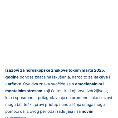
Izazovi za horoskopske znakove tokom marta 2025.
godine
donose značajna iskušenja, naročito za
Rakove
i
Jarčeve
. Ova dva znaka suočiće se s
emocionalnim
i
mentalnim stresom
koji će testirati njihovu izdržljivost,
kao i sposobnost prilagođavanja na promene. Iako izazovi
mogu biti teški, pravi pristup i unutrašnja snaga mogu
pomoći da iz ovog perioda izađu
jači
i sa
novim