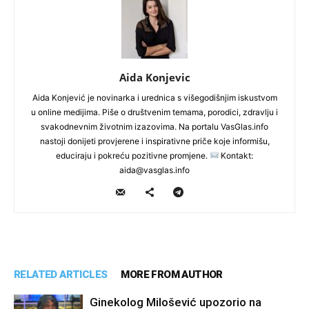
Aida Konjevic
Aida Konjević je novinarka i urednica s višegodišnjim iskustvom
u online medijima. Piše o društvenim temama, porodici, zdravlju i
svakodnevnim životnim izazovima. Na portalu VasGlas.info
nastoji donijeti provjerene i inspirativne priče koje informišu,
educiraju i pokreću pozitivne promjene.
Kontakt:
aida@vasglas.info
RELATED ARTICLES
MORE FROM AUTHOR
Ginekolog Milošević upozorio na