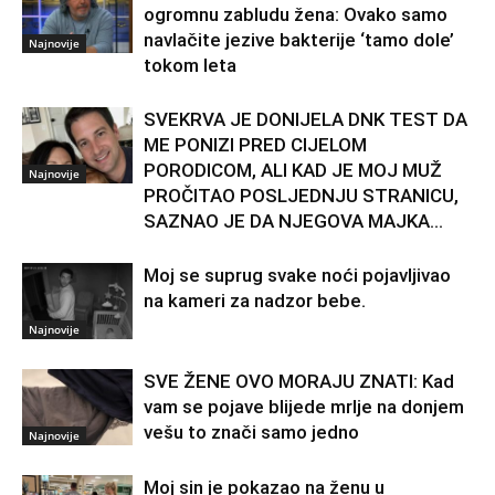
ogromnu zabludu žena: Ovako samo
navlačite jezive bakterije ‘tamo dole’
Najnovije
tokom leta
SVEKRVA JE DONIJELA DNK TEST DA
ME PONIZI PRED CIJELOM
PORODICOM, ALI KAD JE MOJ MUŽ
Najnovije
PROČITAO POSLJEDNJU STRANICU,
SAZNAO JE DA NJEGOVA MAJKA...
Moj se suprug svake noći pojavljivao
na kameri za nadzor bebe.
Najnovije
SVE ŽENE OVO MORAJU ZNATI: Kad
vam se pojave blijede mrlje na donjem
vešu to znači samo jedno
Najnovije
Moj sin je pokazao na ženu u