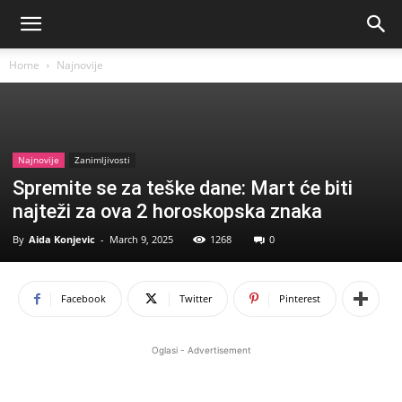
Home
Najnovije
Najnovije
Zanimljivosti
Spremite se za teške dane: Mart će biti
najteži za ova 2 horoskopska znaka
By
Aida Konjevic
-
March 9, 2025
1268
0
Facebook
Twitter
Pinterest
Oglasi - Advertisement