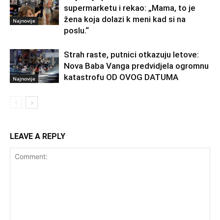
supermarketu i rekao: „Mama, to je
žena koja dolazi k meni kad si na
Najnovije
poslu.“
Strah raste, putnici otkazuju letove:
Nova Baba Vanga predvidjela ogromnu
katastrofu OD OVOG DATUMA
Najnovije
LEAVE A REPLY