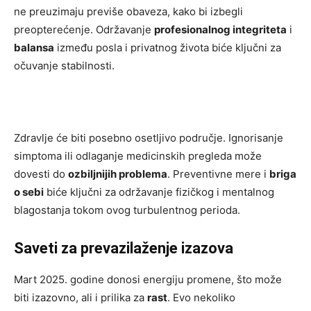
ne preuzimaju previše obaveza, kako bi izbegli
preopterećenje. Održavanje
profesionalnog integriteta
i
balansa
između posla i privatnog života biće ključni za
očuvanje stabilnosti.
Zdravlje će biti posebno osetljivo područje. Ignorisanje
simptoma ili odlaganje medicinskih pregleda može
dovesti do
ozbiljnijih problema
. Preventivne mere i
briga
o sebi
biće ključni za održavanje fizičkog i mentalnog
blagostanja tokom ovog turbulentnog perioda.
Saveti za prevazilaženje izazova
Mart 2025. godine donosi energiju promene, što može
biti izazovno, ali i prilika za
rast
. Evo nekoliko