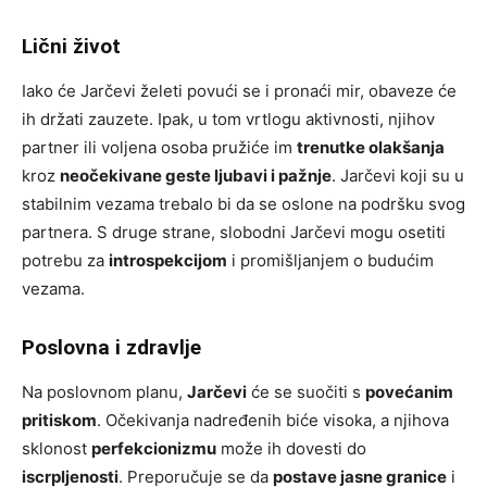
Lični život
Iako će Jarčevi želeti povući se i pronaći mir, obaveze će
ih držati zauzete. Ipak, u tom vrtlogu aktivnosti, njihov
partner ili voljena osoba pružiće im
trenutke olakšanja
kroz
neočekivane geste ljubavi i pažnje
. Jarčevi koji su u
stabilnim vezama trebalo bi da se oslone na podršku svog
partnera. S druge strane, slobodni Jarčevi mogu osetiti
potrebu za
introspekcijom
i promišljanjem o budućim
vezama.
Poslovna i zdravlje
Na poslovnom planu,
Jarčevi
će se suočiti s
povećanim
pritiskom
. Očekivanja nadređenih biće visoka, a njihova
sklonost
perfekcionizmu
može ih dovesti do
iscrpljenosti
. Preporučuje se da
postave jasne granice
i