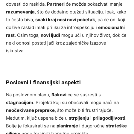
dovesti do raskida.
Partneri
će možda pokazivati manje
razumevanja
, što će dodatno otežati situaciju. Ipak, kako
to često biva,
svaki kraj nosi novi početak
, pa će oni koji
dožive raskid imati priliku za introspekciju i
emocionalni
rast
. Osim toga,
novi ljudi
mogu ući u njihov život, dok će
neki odnosi postati jači kroz zajedničke izazove i
iskustva.
Poslovni i finansijski aspekti
Na poslovnom planu,
Rakovi
će se susresti s
stagnacijom
. Projekti koji su obećavali mogu naići na
neočekivane prepreke
, što može biti frustrirajuće.
Međutim, ključ uspeha biće u
strpljenju
i
prilagodljivosti
.
Bolje je fokusirati se na
planiranje
i dugoročne
strateške
ciljeve
nego forsirati trenutne projekte.