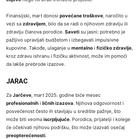
Finansijski, mart donosi
povećane troškove
, naročito u
vezi sa
zdravljem
, bilo da se radi o njihovom zdravlju ili
zdravlju članova porodice.
Saveti
su jasni: potrebno je
pažljivo upravljati budžetom i izbegavati impulsivne
kupovine. Takođe, ulaganje u
mentalno
i
fizičko zdravlje
,
kroz zdravu ishranu i fizičku aktivnost, može im pomoći
da lakše prebrode izazove.
JARAC
Za
Jarčeve
, mart 2025. godine biće mesec
profesionalnih
i
ličnih izazova
. Njihova odgovornost i
posvećenost često ih stavljaju u središte pažnje, što
može biti veoma
iscrpljujuće
. Porodica, prijatelji i kolege
će očekivati njihovu podršku, što može izazvati osećaj
preopterećenosti
.