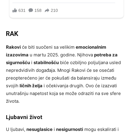
RAK
Rakovi
će biti suočeni sa velikim
emocionalnim
izazovima
u martu 2025. godine. Njihova
potreba za
sigurnošću
i
stabilnošću
biće ozbiljno poljuljana usled
nepredvidivih događaja. Mnogi Rakovi će se osećati
preopterećeno jer će pokušati da balansiraju između
svojih
ličnih želja
i očekivanja drugih. Ovo će izazvati
unutrašnju napetost koja se može odraziti na sve sfere
života.
Ljubavni život
U ljubavi,
nesuglasice
i
nesigurnosti
mogu eskalirati i