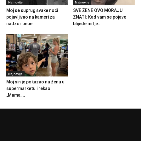
Najnovije
Najnovije
Moj se suprug svake noći
SVE ŽENE OVO MORAJU
pojavljivao na kameri za
ZNATI: Kad vam se pojave
nadzor bebe.
blijede mrlje...
Najnovije
Moj sin je pokazao na ženu u
supermarketu i rekao:
„Mama,...