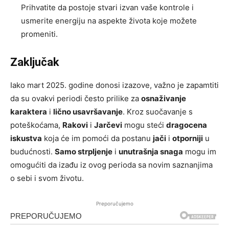
Prihvatite da postoje stvari izvan vaše kontrole i
usmerite energiju na aspekte života koje možete
promeniti.
Zaključak
Iako mart 2025. godine donosi izazove, važno je zapamtiti
da su ovakvi periodi često prilike za
osnaživanje
karaktera
i
lično usavršavanje
. Kroz suočavanje s
poteškoćama,
Rakovi
i
Jarčevi
mogu steći
dragocena
iskustva
koja će im pomoći da postanu
jači
i
otporniji
u
budućnosti.
Samo strpljenje
i
unutrašnja snaga
mogu im
omogućiti da izađu iz ovog perioda sa novim saznanjima
o sebi i svom životu.
Preporučujemo