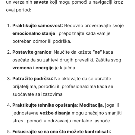
univerzalnih
saveta
koji mogu pomoći u navigaciji kroz
ovaj period:
Praktikujte samosvest
: Redovno proveravajte svoje
emocionalno stanje
i prepoznajte kada vam je
potreban odmor ili podrška.
Postavite granice
: Naučite da kažete
“ne”
kada
osećate da su zahtevi drugih preveliki. Zaštita svog
vremena
i
energije
je ključna.
Potražite podršku
: Ne oklevajte da se obratite
prijateljima, porodici ili profesionalcima kada se
suočavate sa izazovima.
Praktikujte tehnike opuštanja
:
Meditacija
, joga ili
jednostavne
vežbe disanja
mogu značajno smanjiti
stres i pomoći u održavanju mentalne jasnoće.
Fokusirajte se na ono što možete kontrolisati
: