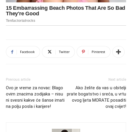
Facebook
Twitter
Pinterest
Previous article
Next article
Ovo je vreme za novac: Blago
Ako želite da vas u obitelji
ovim znacima zodijaka – nisu
prate bogatstvo i sreća, u vrtu
ni svesni kakve će šanse imati
ovog ljeta MORATE posaditi
na polju posla i karijere!
ovaj cvijet!