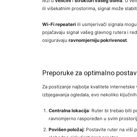
leži u
veličini
i
strukturi vašeg doma
. U ve
ili višekatnim prostorima, signal može slabi
Wi-Fi repeateri
ili usmjerivači signala mogu
pojačavaju signal vašeg glavnog rutera i red
osiguravaju
ravnomjerniju pokrivenost
.
Preporuke za optimalno postavl
Za postizanje najbolje kvalitete internetske 
izbjegavanja ogledala, evo nekoliko ključnih
Centralna lokacija
: Ruter bi trebao biti 
ravnomjerno raspoređen u svim prostori
Povišen položaj
: Postavite ruter na viši 