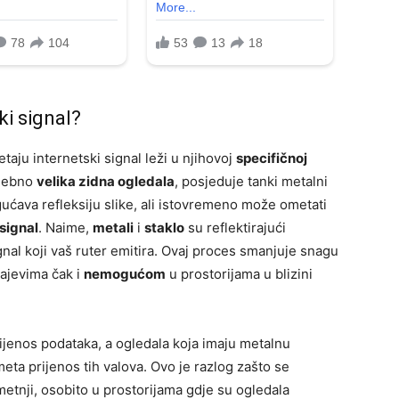
i signal?
aju internetski signal leži u njihovoj
specifičnoj
osebno
velika zidna ogledala
, posjeduje tanki metalni
ogućava refleksiju slike, ali istovremeno može ometati
signal
. Naime,
metali
i
staklo
su reflektirajući
signal koji vaš ruter emitira. Ovaj proces smanjuje snagu
čajevima čak i
nemogućom
u prostorijama u blizini
ijenos podataka, a ogledala koja imaju metalnu
eta prijenos tih valova. Ovo je razlog zašto se
metnji, osobito u prostorijama gdje su ogledala