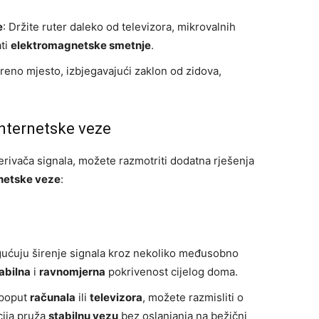
e
: Držite ruter daleko od televizora, mikrovalnih
ati
elektromagnetske smetnje
.
oreno mjesto, izbjegavajući zaklon od zidova,
internetske veze
erivača signala, možete razmotriti dodatna rješenja
rnetske veze
:
gućuju širenje signala kroz nekoliko međusobno
abilna
i
ravnomjerna
pokrivenost cijelog doma.
 poput
računala
ili
televizora
, možete razmisliti o
cija pruža
stabilnu vezu
bez oslanjanja na bežični