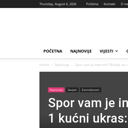
Thursday, August 6, 2026
Početna
Kontakt
O n
Vas
glas
POČETNA
NAJNOVIJE
VIJESTI
Home
Najnovije
Spor vam je internet? Možda mu s
Najnovije
Savjeti
Zanimljivosti
Spor vam je 
1 kućni ukras: