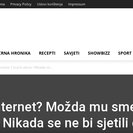
ama
Privacy Policy
Uslovi korištenja
Impressum
CRNA HRONIKA
RECEPTI
SAVJETI
SHOWBIZZ
SPORT
meta 1 kućni ukras: Nikada se...
internet? Možda mu sm
 Nikada se ne bi sjetili