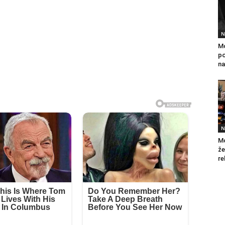
N
Mo
po
na
N
Mo
že
re