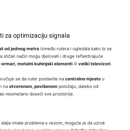
i za optimizaciju signala
st od jednog metra
između rutera i ogledala kako bi se
a sličan način mogu djelovati i druge reflektirajuće
i ormari
,
metalni kuhinjski elementi
ili
veliki televizori
.
oručuje se da ruter postavite na
centralno mjesto
u
en na
otvorenom, povišenom
položaju, daleko od
gao nesmetano doseći sve prostorije.
a
 a i dalje imate problema s vezom, moguće je da uzrok