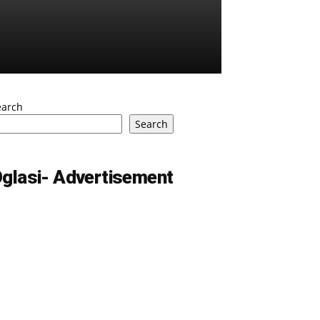
earch
Search
glasi- Advertisement