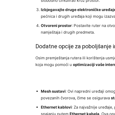
slobodno cirkulirati kroz prostor.
Izbjegavajte druge elektroničke uređaj
pećnica i drugih uređaja koji mogu izazv
Otvoreni prostor
: Postavite ruter na otv
namještaja i drugih predmeta.
Dodatne opcije za poboljšanje 
Osim premještanja rutera ili korištenja usmj
koja mogu pomoći u
optimizaciji vaše inte
Mesh sustavi
: Ovi napredni uređaji omo
povezanih čvorova, čime se osigurava
st
Ethernet kablovi
: Za najvažnije uređaje,
spajanju putem
Ethernet kabela
. Ova op