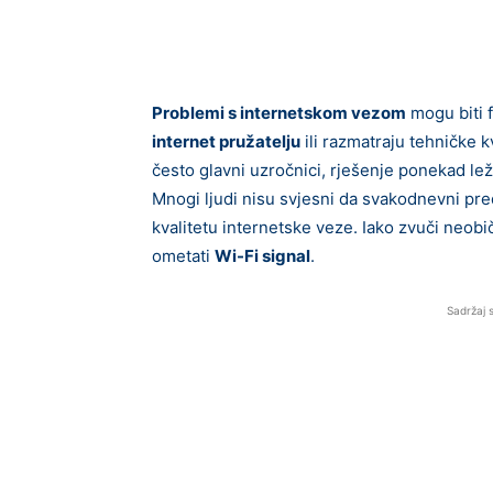
Problemi s internetskom vezom
mogu biti f
internet pružatelju
ili razmatraju tehničke k
često glavni uzročnici, rješenje ponekad le
Mnogi ljudi nisu svjesni da svakodnevni pr
kvalitetu internetske veze. Iako zvuči neob
ometati
Wi-Fi signal
.
Sadržaj 