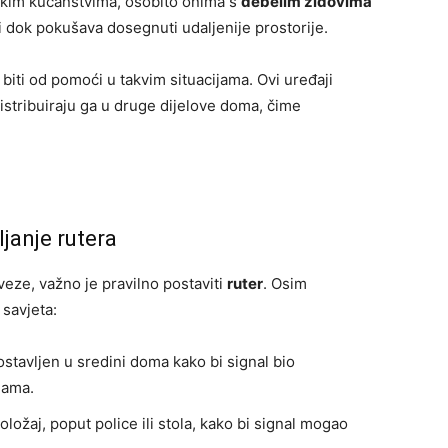
likim kućanstvima, osobito onima s
debelim zidovima
ti dok pokušava dosegnuti udaljenije prostorije.
 biti od pomoći u takvim situacijama. Ovi uređaji
istribuiraju ga u druge dijelove doma, čime
janje rutera
veze, važno je pravilno postaviti
ruter
. Osim
 savjeta:
postavljen u sredini doma kako bi signal bio
jama.
položaj, poput police ili stola, kako bi signal mogao