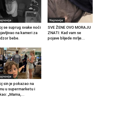
ajnovije
Najnovije
j se suprug svake noći
SVE ŽENE OVO MORAJU
javljivao na kameri za
ZNATI: Kad vam se
dzor bebe.
pojave blijede mrlje...
ajnovije
j sin je pokazao na
nu u supermarketu i
kao: „Mama,...