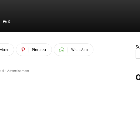
0
S
witter
Pinterest
WhatsApp
asi - Advertisement
O