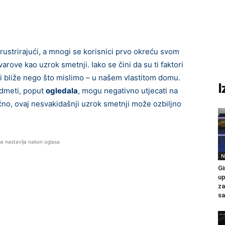
rustrirajući, a mnogi se korisnici prvo okreću svom
varove kao uzrok smetnji. Iako se čini da su ti faktori
ži bliže nego što mislimo – u našem vlastitom domu.
I
edmeti, poput
ogledala
, mogu negativno utjecati na
ično, ovaj nesvakidašnji uzrok smetnji može ozbiljno
se nastavlja nakon oglasa
N
Gi
up
za
sa