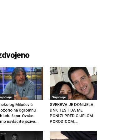
zdvojeno
ajnovije
Najnovije
nekolog Milošević
SVEKRVA JE DONIJELA
ozorio na ogromnu
DNK TEST DA ME
bludu žena: Ovako
PONIZI PRED CIJELOM
mo navlačite jezive...
PORODICOM,...