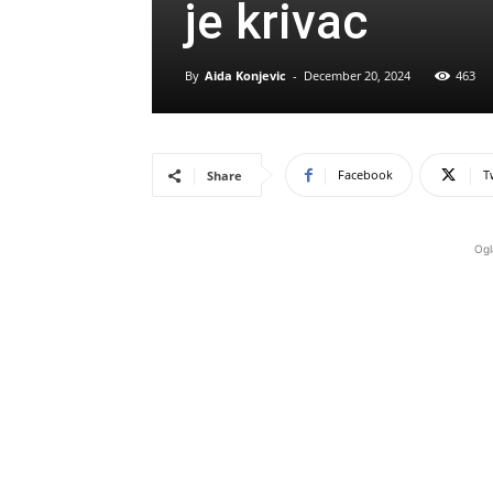
je krivac
By
Aida Konjevic
-
December 20, 2024
463
Facebook
T
Share
Ogl