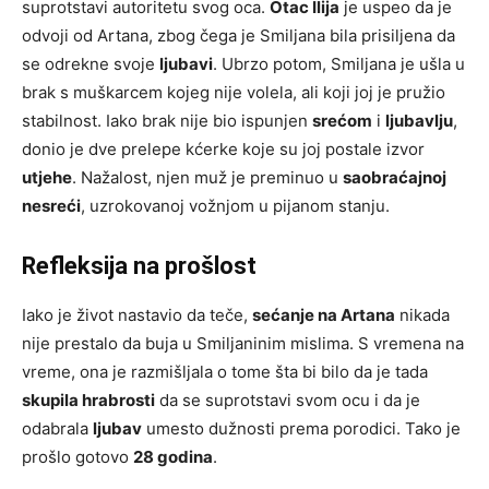
suprotstavi autoritetu svog oca.
Otac Ilija
je uspeo da je
odvoji od Artana, zbog čega je Smiljana bila prisiljena da
se odrekne svoje
ljubavi
. Ubrzo potom, Smiljana je ušla u
brak s muškarcem kojeg nije volela, ali koji joj je pružio
stabilnost. Iako brak nije bio ispunjen
srećom
i
ljubavlju
,
donio je dve prelepe kćerke koje su joj postale izvor
utjehe
. Nažalost, njen muž je preminuo u
saobraćajnoj
nesreći
, uzrokovanoj vožnjom u pijanom stanju.
Refleksija na prošlost
Iako je život nastavio da teče,
sećanje na Artana
nikada
nije prestalo da buja u Smiljaninim mislima. S vremena na
vreme, ona je razmišljala o tome šta bi bilo da je tada
skupila hrabrosti
da se suprotstavi svom ocu i da je
odabrala
ljubav
umesto dužnosti prema porodici. Tako je
prošlo gotovo
28 godina
.