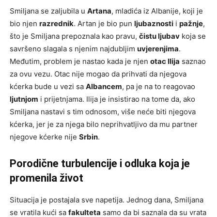
Smiljana se zaljubila u
Artana
, mladića iz Albanije, koji je
bio njen
razrednik
. Artan je bio pun
ljubaznosti
i
pažnje
,
što je Smiljana prepoznala kao pravu,
čistu ljubav
koja se
savršeno slagala s njenim najdubljim
uvjerenjima
.
Međutim, problem je nastao kada je njen
otac Ilija
saznao
za ovu vezu. Otac nije mogao da prihvati da njegova
kćerka bude u vezi sa
Albancem
, pa je na to reagovao
ljutnjom
i prijetnjama. Ilija je insistirao na tome da, ako
Smiljana nastavi s tim odnosom, više neće biti njegova
kćerka, jer je za njega bilo neprihvatljivo da mu partner
njegove kćerke nije
Srbin
.
Porodične turbulencije i odluka koja je
promenila život
Situacija je postajala sve napetija. Jednog dana, Smiljana
se vratila kući sa
fakulteta
samo da bi saznala da su vrata