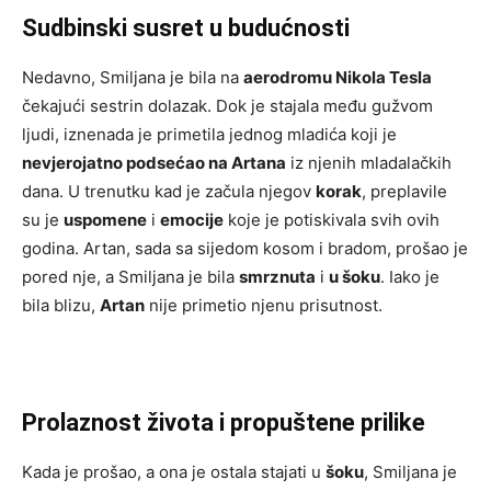
Sudbinski susret u budućnosti
Nedavno, Smiljana je bila na
aerodromu Nikola Tesla
čekajući sestrin dolazak. Dok je stajala među gužvom
ljudi, iznenada je primetila jednog mladića koji je
nevjerojatno podsećao na Artana
iz njenih mladalačkih
dana. U trenutku kad je začula njegov
korak
, preplavile
su je
uspomene
i
emocije
koje je potiskivala svih ovih
godina. Artan, sada sa sijedom kosom i bradom, prošao je
pored nje, a Smiljana je bila
smrznuta
i
u šoku
. Iako je
bila blizu,
Artan
nije primetio njenu prisutnost.
Prolaznost života i propuštene prilike
Kada je prošao, a ona je ostala stajati u
šoku
, Smiljana je