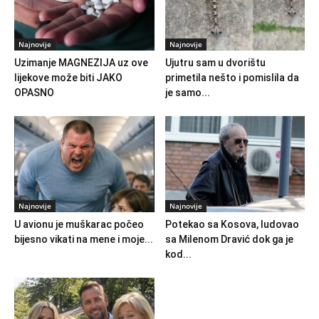
Najnovije
Najnovije
Uzimanje MAGNEZIJA uz ove
Ujutru sam u dvorištu
lijekove može biti JAKO
primetila nešto i pomislila da
OPASNO
je samo...
Najnovije
Najnovije
U avionu je muškarac počeo
Potekao sa Kosova, ludovao
bijesno vikati na mene i moje...
sa Milenom Dravić dok ga je
kod...