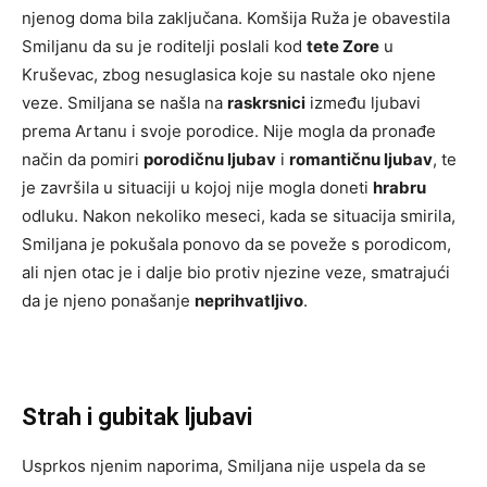
njenog doma bila zaključana. Komšija Ruža je obavestila
Smiljanu da su je roditelji poslali kod
tete Zore
u
Kruševac, zbog nesuglasica koje su nastale oko njene
veze. Smiljana se našla na
raskrsnici
između ljubavi
prema Artanu i svoje porodice. Nije mogla da pronađe
način da pomiri
porodičnu ljubav
i
romantičnu ljubav
, te
je završila u situaciji u kojoj nije mogla doneti
hrabru
odluku. Nakon nekoliko meseci, kada se situacija smirila,
Smiljana je pokušala ponovo da se poveže s porodicom,
ali njen otac je i dalje bio protiv njezine veze, smatrajući
da je njeno ponašanje
neprihvatljivo
.
Strah i gubitak ljubavi
Usprkos njenim naporima, Smiljana nije uspela da se