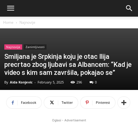
Home
Najnovije
Najnovije
Zanimljivosti
Smiljana je Srpkinja koju je otac Ilija
precrtao zbog ljubavi sa Albancem: “Kad je
video s kim sam završila, pokajao se”
By
Aida Konjevic
-
February 5, 2025
296
0
Facebook
Twitter
Pinterest
Oglasi - Advertisement