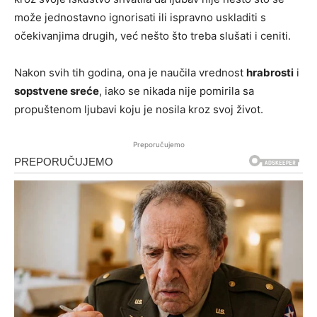
može jednostavno ignorisati ili ispravno uskladiti s
očekivanjima drugih, već nešto što treba slušati i ceniti.
Nakon svih tih godina, ona je naučila vrednost
hrabrosti
i
sopstvene sreće
, iako se nikada nije pomirila sa
propuštenom ljubavi koju je nosila kroz svoj život.
Preporučujemo