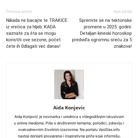
Previous article
Next article
Nikada ne bacajte te TRAKICE
Spremite se na tektonske
iz vrećica za hljeb: KADA
promene u 2025. godini:
saznate za šta se mogu
Detaljan kineski horoskop
koristiti ove sezone, počet
predviđa ogromnu sreću za 5
ćete ih 0dlagati već danas!
znakova!
Aida Konjevic
Aida Konjević je novinarka i urednica s višegodišnjim iskustvom
u online medijima. Piše o društvenim temama, porodici, zdravlju i
svakodnevnim životnim izazovima. Na portalu VasGlas.info
nastoji donijeti provjerene i inspirativne priče koje informišu,