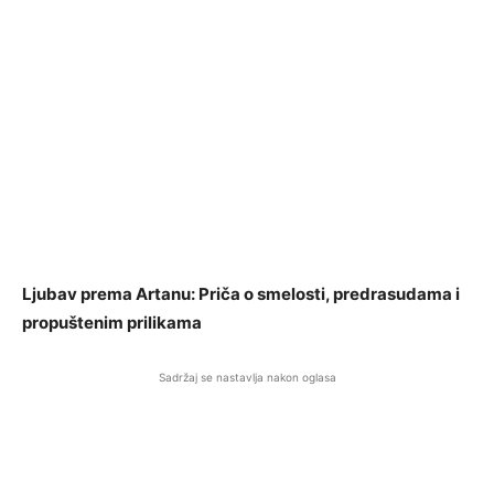
Ljubav prema Artanu: Priča o smelosti, predrasudama i
propuštenim prilikama
Sadržaj se nastavlja nakon oglasa