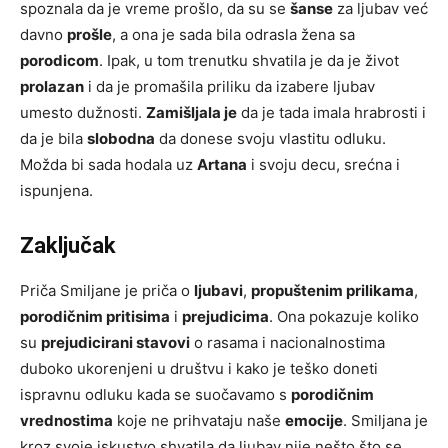
spoznala da je vreme prošlo, da su se
šanse
za ljubav već
davno
prošle
, a ona je sada bila odrasla žena sa
porodicom
. Ipak, u tom trenutku shvatila je da je život
prolazan
i da je promašila priliku da izabere ljubav
umesto dužnosti.
Zamišljala je
da je tada imala hrabrosti i
da je bila
slobodna
da donese svoju vlastitu odluku.
Možda bi sada hodala uz
Artana
i svoju decu, srećna i
ispunjena.
Zaključak
Priča Smiljane je priča o
ljubavi
,
propuštenim prilikama
,
porodičnim pritisima
i
prejudicima
. Ona pokazuje koliko
su
prejudicirani stavovi
o rasama i nacionalnostima
duboko ukorenjeni u društvu i kako je teško doneti
ispravnu odluku kada se suočavamo s
porodičnim
vrednostima
koje ne prihvataju naše
emocije
. Smiljana je
kroz svoje iskustvo shvatila da ljubav nije nešto što se