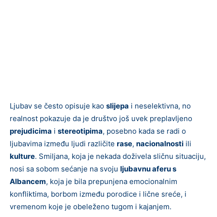
Ljubav se često opisuje kao
slijepa
i neselektivna, no
realnost pokazuje da je društvo još uvek preplavljeno
prejudicima
i
stereotipima
, posebno kada se radi o
ljubavima između ljudi različite
rase
,
nacionalnosti
ili
kulture
. Smiljana, koja je nekada doživela sličnu situaciju,
nosi sa sobom sećanje na svoju
ljubavnu aferu s
Albancem
, koja je bila prepunjena emocionalnim
konfliktima, borbom između porodice i lične sreće, i
vremenom koje je obeleženo tugom i kajanjem.