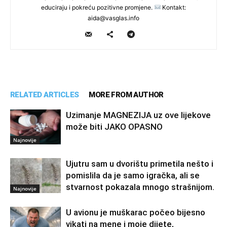
educiraju i pokreću pozitivne promjene.
Kontakt:
aida@vasglas.info
RELATED ARTICLES
MORE FROM AUTHOR
Uzimanje MAGNEZIJA uz ove lijekove
može biti JAKO OPASNO
Najnovije
Ujutru sam u dvorištu primetila nešto i
pomislila da je samo igračka, ali se
stvarnost pokazala mnogo strašnijom.
Najnovije
U avionu je muškarac počeo bijesno
vikati na mene i moje dijete,