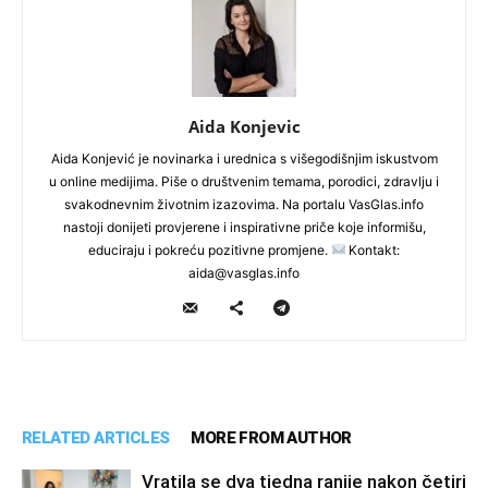
Aida Konjevic
Aida Konjević je novinarka i urednica s višegodišnjim iskustvom
u online medijima. Piše o društvenim temama, porodici, zdravlju i
svakodnevnim životnim izazovima. Na portalu VasGlas.info
nastoji donijeti provjerene i inspirativne priče koje informišu,
educiraju i pokreću pozitivne promjene.
Kontakt:
aida@vasglas.info
RELATED ARTICLES
MORE FROM AUTHOR
Vratila se dva tjedna ranije nakon četiri