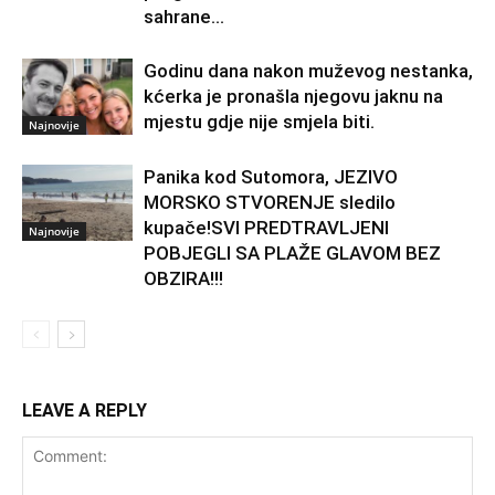
sahrane...
Godinu dana nakon muževog nestanka,
kćerka je pronašla njegovu jaknu na
mjestu gdje nije smjela biti.
Najnovije
Panika kod Sutomora, JEZIVO
MORSKO STVORENJE sledilo
kupače!SVI PREDTRAVLJENI
Najnovije
POBJEGLI SA PLAŽE GLAVOM BEZ
OBZIRA!!!
LEAVE A REPLY