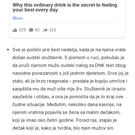
Sve je počelo pre šest nedelja, kada je na njena vrata
došao sudski službenik. S pismom u ruci, pokušao je
da uruči njenom mužu sudski nalog za DNK test zbog
navodne povezanosti s još jednim djetetom. Srce joj je
stalo, ali je brzo reagovala – predala je kopiju umrlice i
saopštila mu da muž više nije živ. Službenik je izrazio
saučešće i otišao, a ona je pomislila da je to kraj ove
čudne situacije. Međutim, nekoliko dana kasnije, na
njenim vratima pojavila se žena sa malim dečakom,
koji je imao oko četiri godine. Pored nje, stajao je
dečak koji je, kako je tvrdila, bio njen mužov sin.