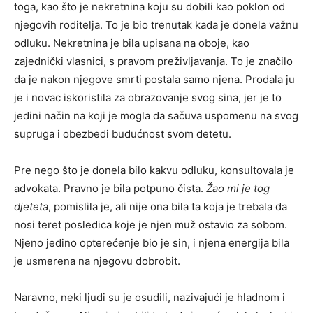
toga, kao što je nekretnina koju su dobili kao poklon od
njegovih roditelja. To je bio trenutak kada je donela važnu
odluku. Nekretnina je bila upisana na oboje, kao
zajednički vlasnici, s pravom preživljavanja. To je značilo
da je nakon njegove smrti postala samo njena. Prodala ju
je i novac iskoristila za obrazovanje svog sina, jer je to
jedini način na koji je mogla da sačuva uspomenu na svog
supruga i obezbedi budućnost svom detetu.
Pre nego što je donela bilo kakvu odluku, konsultovala je
advokata. Pravno je bila potpuno čista.
Žao mi je tog
djeteta
, pomislila je, ali nije ona bila ta koja je trebala da
nosi teret posledica koje je njen muž ostavio za sobom.
Njeno jedino opterećenje bio je sin, i njena energija bila
je usmerena na njegovu dobrobit.
Naravno, neki ljudi su je osudili, nazivajući je hladnom i