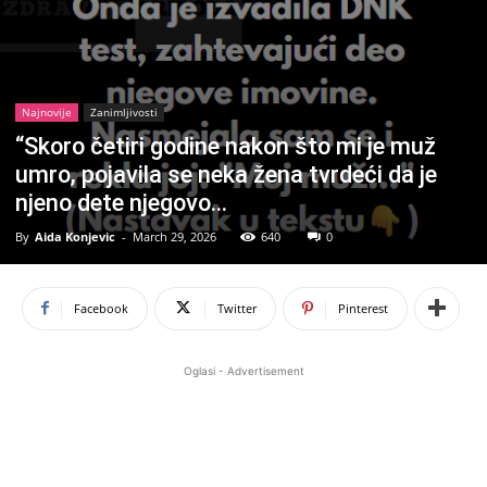
Najnovije
Zanimljivosti
“Skoro četiri godine nakon što mi je muž
umro, pojavila se neka žena tvrdeći da je
njeno dete njegovo…
By
Aida Konjevic
-
March 29, 2026
640
0
Facebook
Twitter
Pinterest
Oglasi - Advertisement