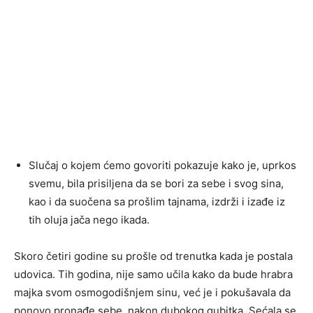
Slučaj o kojem ćemo govoriti pokazuje kako je, uprkos
svemu, bila prisiljena da se bori za sebe i svog sina,
kao i da suočena sa prošlim tajnama, izdrži i izađe iz
tih oluja jača nego ikada.
Skoro četiri godine su prošle od trenutka kada je postala
udovica. Tih godina, nije samo učila kako da bude hrabra
majka svom osmogodišnjem sinu, već je i pokušavala da
ponovo pronađe sebe, nakon dubokog gubitka. Sećala se