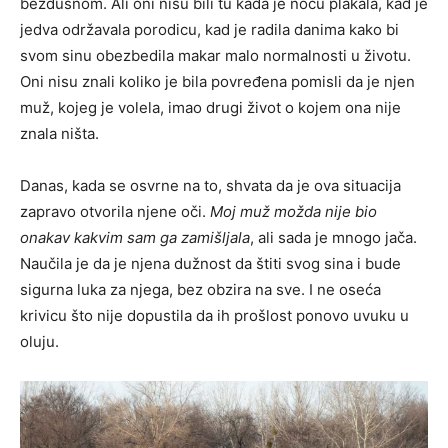
bezdušnom. Ali oni nisu bili tu kada je noću plakala, kad je
jedva održavala porodicu, kad je radila danima kako bi
svom sinu obezbedila makar malo normalnosti u životu.
Oni nisu znali koliko je bila povređena pomisli da je njen
muž, kojeg je volela, imao drugi život o kojem ona nije
znala ništa.
Danas, kada se osvrne na to, shvata da je ova situacija
zapravo otvorila njene oči.
Moj muž možda nije bio
onakav kakvim sam ga zamišljala
, ali sada je mnogo jača.
Naučila je da je njena dužnost da štiti svog sina i bude
sigurna luka za njega, bez obzira na sve. I ne oseća
krivicu što nije dopustila da ih prošlost ponovo uvuku u
oluju.