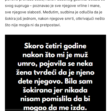
svog supruga – poznavao je sve njegove vrline i mane,
sve njegove slabosti. Međutim, sudbina je odlučila da je
šokira još jednom, nakon njegove smrti, otkrivajući nešto
što nije mogla ni da pretpostavi.