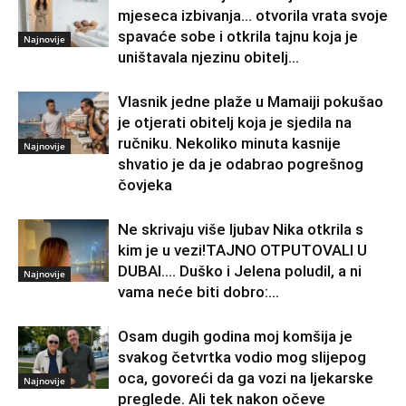
mjeseca izbivanja… otvorila vrata svoje
spavaće sobe i otkrila tajnu koja je
Najnovije
uništavala njezinu obitelj…
Vlasnik jedne plaže u Mamaiji pokušao
je otjerati obitelj koja je sjedila na
ručniku. Nekoliko minuta kasnije
Najnovije
shvatio je da je odabrao pogrešnog
čovjeka
Ne skrivaju više ljubav Nika otkrila s
kim je u vezi!TAJNO OTPUTOVALI U
DUBAI…. Duško i Jelena poludil, a ni
Najnovije
vama neće biti dobro:...
Osam dugih godina moj komšija je
svakog četvrtka vodio mog slijepog
oca, govoreći da ga vozi na ljekarske
Najnovije
preglede. Ali tek nakon očeve