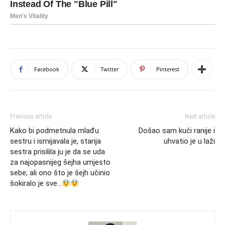
Facebook
Twitter
Pinterest
Previous article
Next article
Kako bi podmetnula mlađu
Došao sam kući ranije i
sestru i ismijavala je, starija
uhvatio je u laži
sestra prisilila ju je da se uda
za najopasnijeg šejha umjesto
sebe; ali ono što je šejh učinio
šokiralo je sve…