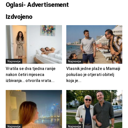
Oglasi- Advertisement
Izdvojeno
Najnovije
Najnovije
Vratila se dva tjedna ranije
Vlasnik jedne plaže u Mamaiji
nakon četiri mjeseca
pokušao je otjerati obitelj
izbivanja… otvorila vrata...
koja je...
Najnovije
Najnovije