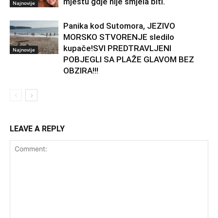
mjestu gdje nije smjela biti.
Najnovije
Panika kod Sutomora, JEZIVO
MORSKO STVORENJE sledilo
kupače!SVI PREDTRAVLJENI
Najnovije
POBJEGLI SA PLAŽE GLAVOM BEZ
OBZIRA!!!
LEAVE A REPLY