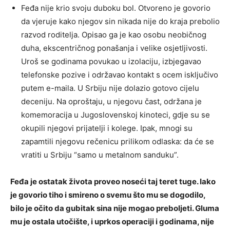
Feđa nije krio svoju duboku bol. Otvoreno je govorio
da vjeruje kako njegov sin nikada nije do kraja prebolio
razvod roditelja. Opisao ga je kao osobu neobičnog
duha, ekscentričnog ponašanja i velike osjetljivosti.
Uroš se godinama povukao u izolaciju, izbjegavao
telefonske pozive i održavao kontakt s ocem isključivo
putem e-maila. U Srbiju nije dolazio gotovo cijelu
deceniju. Na oproštaju, u njegovu čast, održana je
komemoracija u Jugoslovenskoj kinoteci, gdje su se
okupili njegovi prijatelji i kolege. Ipak, mnogi su
zapamtili njegovu rečenicu prilikom odlaska: da će se
vratiti u Srbiju “samo u metalnom sanduku”.
Feđa je ostatak života proveo noseći taj teret tuge. Iako
je govorio tiho i smireno o svemu što mu se dogodilo,
bilo je očito da gubitak sina nije mogao preboljeti. Gluma
mu je ostala utočište, i uprkos operaciji i godinama, nije