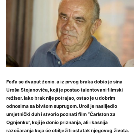
Feđa se dvaput ženio, a iz prvog braka dobio je sina
Uroša Stojanovića, koji je postao talentovani filmski
režiser. Iako brak nije potrajao, ostao je u dobrim
odnosima sa bivšom suprugom. Uroš je naslijedio
umjetnički duh i stvorio poznati film “Čarlston za
Ognjenku”, koji je donio priznanja, ali i kasnija
razočaranja koja će obilježiti ostatak njegovog života.