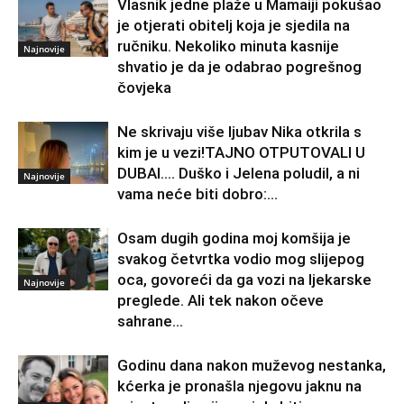
Vlasnik jedne plaže u Mamaiji pokušao
je otjerati obitelj koja je sjedila na
ručniku. Nekoliko minuta kasnije
Najnovije
shvatio je da je odabrao pogrešnog
čovjeka
Ne skrivaju više ljubav Nika otkrila s
kim je u vezi!TAJNO OTPUTOVALI U
DUBAI…. Duško i Jelena poludil, a ni
Najnovije
vama neće biti dobro:...
Osam dugih godina moj komšija je
svakog četvrtka vodio mog slijepog
oca, govoreći da ga vozi na ljekarske
Najnovije
preglede. Ali tek nakon očeve
sahrane...
Godinu dana nakon muževog nestanka,
kćerka je pronašla njegovu jaknu na