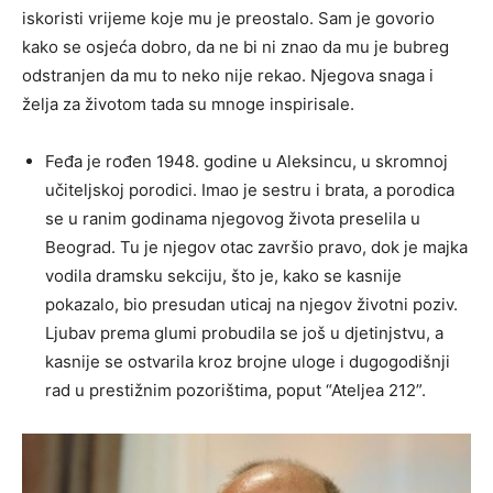
iskoristi vrijeme koje mu je preostalo. Sam je govorio
kako se osjeća dobro, da ne bi ni znao da mu je bubreg
odstranjen da mu to neko nije rekao. Njegova snaga i
želja za životom tada su mnoge inspirisale.
Feđa je rođen 1948. godine u Aleksincu, u skromnoj
učiteljskoj porodici. Imao je sestru i brata, a porodica
se u ranim godinama njegovog života preselila u
Beograd. Tu je njegov otac završio pravo, dok je majka
vodila dramsku sekciju, što je, kako se kasnije
pokazalo, bio presudan uticaj na njegov životni poziv.
Ljubav prema glumi probudila se još u djetinjstvu, a
kasnije se ostvarila kroz brojne uloge i dugogodišnji
rad u prestižnim pozorištima, poput “Ateljea 212”.