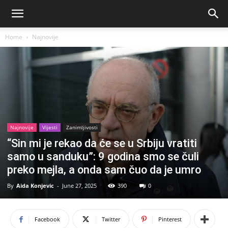
Home
Najnovije
Najnovije
Vijesti
Zanimljivosti
“Sin mi je rekao da će se u Srbiju vratiti
samo u sanduku”: 9 godina smo se čuli
preko mejla, a onda sam čuo da je umro
By
Aida Konjevic
-
June 27, 2025
390
0
Facebook
Twitter
Pinterest