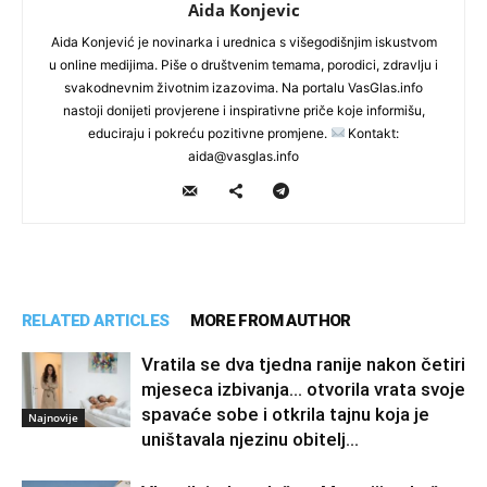
Aida Konjevic
Aida Konjević je novinarka i urednica s višegodišnjim iskustvom
u online medijima. Piše o društvenim temama, porodici, zdravlju i
svakodnevnim životnim izazovima. Na portalu VasGlas.info
nastoji donijeti provjerene i inspirativne priče koje informišu,
educiraju i pokreću pozitivne promjene.
Kontakt:
aida@vasglas.info
RELATED ARTICLES
MORE FROM AUTHOR
Vratila se dva tjedna ranije nakon četiri
mjeseca izbivanja… otvorila vrata svoje
spavaće sobe i otkrila tajnu koja je
Najnovije
uništavala njezinu obitelj…