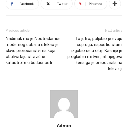
Facebook
Twitter
Pinterest
Previous article
Next article
Nadimak mu je Nostradamus
To jutro, poljubio je svoju
modernog doba, a stekao je
suprugu, napustio stan i
slavu proročanstvima koja
izgubio se u oluji. Kasnije je
obuhvataju stravične
proglašen mrtvim, ali njegova
katastrofe u budućnosti.
žena ga je prepoznala na
televiziji
Admin