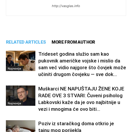
http://vasglas.info
RELATED ARTICLES
MORE FROM AUTHOR
Trideset godina služio sam kao
pukovnik američke vojske i mislio da
sam već vidio najgore što čovjek može
Najnovije
učiniti drugom čovjeku — sve dok...
Muškarci NE NAPUŠTAJU ŽENE KOJE
RADE OVE 3 STVARI: Čuveni psiholog
Labkovski kaže da je ovo najbitnije u
Najnovije
vezi i mnogima će ovo biti...
Poziv iz staračkog doma otkrio je
tajnu mog porijekla