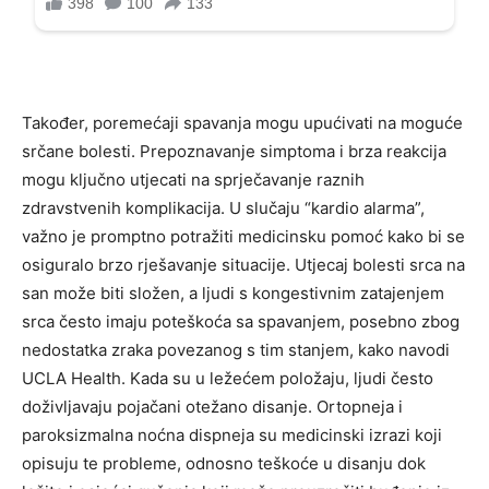
Također, poremećaji spavanja mogu upućivati na moguće
srčane bolesti. Prepoznavanje simptoma i brza reakcija
mogu ključno utjecati na sprječavanje raznih
zdravstvenih komplikacija. U slučaju “kardio alarma”,
važno je promptno potražiti medicinsku pomoć kako bi se
osiguralo brzo rješavanje situacije. Utjecaj bolesti srca na
san može biti složen, a ljudi s kongestivnim zatajenjem
srca često imaju poteškoća sa spavanjem, posebno zbog
nedostatka zraka povezanog s tim stanjem, kako navodi
UCLA Health. Kada su u ležećem položaju, ljudi često
doživljavaju pojačani otežano disanje. Ortopneja i
paroksizmalna noćna dispneja su medicinski izrazi koji
opisuju te probleme, odnosno teškoće u disanju dok