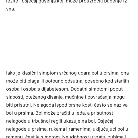
ležite i osjećaj gušenja koji može prouzročiti buđenje iz
sna.
Iako je klasični simptom srčanog udara bol u prsima, ona
može biti blaga ili potpuno odsutna, posebno kod starijih
osoba i osoba s dijabetesom. Dodatni simptomi poput
slabosti, otežanog disanja, mučnine i povraćanja mogu
biti prisutni. Nelagoda ispod prsne kosti često se naziva
bol u prsima. Bol može zračiti u leđa, a prisutnost
nelagode u trbušnoj regiji ukazuje na bol. Osjećaj
nelagode u prsima, rukama i ramenima, uključujući bol u
ramenu, čest je simptom. Neudobnost u vratu, zubima i