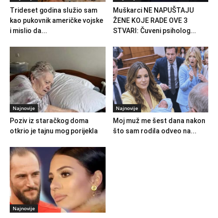
Trideset godina služio sam
Muškarci NE NAPUŠTAJU
kao pukovnik američke vojske
ŽENE KOJE RADE OVE 3
i mislio da...
STVARI: Čuveni psiholog...
Najnovije
Najnovije
Poziv iz staračkog doma
Moj muž me šest dana nakon
otkrio je tajnu mog porijekla
što sam rodila odveo na...
Najnovije