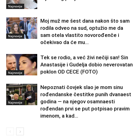
Najnovije
Moj muž me šest dana nakon što sam
rodila odveo na sud, optužio me da
sam otela vlastito novorođenče i
Najnovije
očekivao da će mu...
Tek se rodio, a već živi nečiji san! Sin
Anastasije i Gudelja dobio neverovatan
poklon OD CECE (FOTO)
Najnovije
Nepoznati čovjek slao je mom sinu
rođendanske čestitke punih dvanaest
godina — na njegov osamnaesti
Najnovije
rođendan prvi se put potpisao pravim
imenom, a kad...