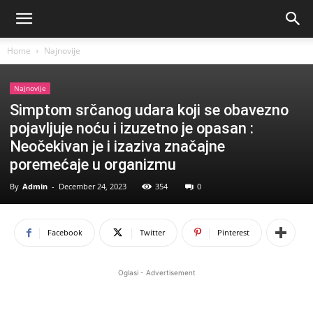
Home
Najnovije
Najnovije
Simptom srčanog udara koji se obavezno
pojavljuje noću i izuzetno je opasan :
Neočekivan je i izaziva značajne
poremećaje u organizmu
By
Admin
-
December 24, 2023
354
0
Facebook
Twitter
Pinterest
Oglasi - Advertisement