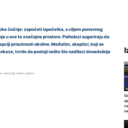
e čežnje: započeti ispočetka, s ciljem ponovnog
nja u sve te značajne prostore. Psiholozi sugeriraju da
epciji prisutnosti okoline. Međutim, skeptici, koji se
I
okaze, tvrde da postoji nešto što nadilazi dosadašnja
se nastavlja nakon oglasa
N
Gi
up
za
sa