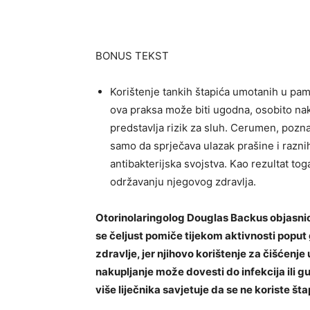
BONUS TEKST
Korištenje tankih štapića umotanih u pamu
ova praksa može biti ugodna, osobito nak
predstavlja rizik za sluh. Cerumen, poznat
samo da sprječava ulazak prašine i raznih
antibakterijska svojstva. Kao rezultat tog
održavanju njegovog zdravlja.
Otorinolaringolog Douglas Backus objasnio j
se čeljust pomiče tijekom aktivnosti poput g
zdravlje, jer njihovo korištenje za čišćenje
nakupljanje može dovesti do infekcija ili 
više liječnika savjetuje da se ne koriste šta