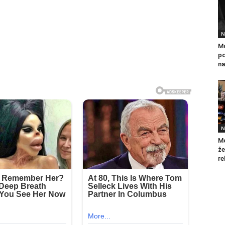
N
Mo
po
na
N
Mo
že
re