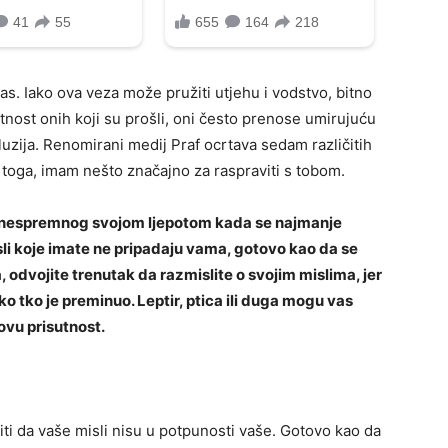
s. Iako ova veza može pružiti utjehu i vodstvo, bitno
tnost onih koji su prošli, oni često prenose umirujuću
iluzija. Renomirani medij Praf ocrtava sedam različitih
 toga, imam nešto značajno za raspraviti s tobom.
ga nespremnog svojom ljepotom kada se najmanje
li koje imate ne pripadaju vama, gotovo kao da se
, odvojite trenutak da razmislite o svojim mislima, jer
tko tko je preminuo. Leptir, ptica ili duga mogu vas
ovu prisutnost.
i da vaše misli nisu u potpunosti vaše. Gotovo kao da