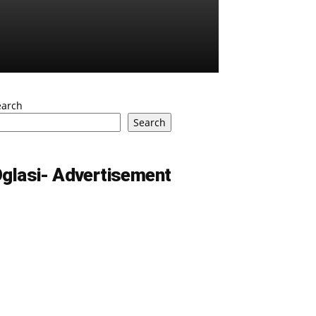
earch
Search
glasi- Advertisement