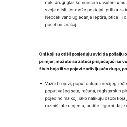
neki drugi glas komunicira u vašem umu. 
svoje misli, jer može postojati prilika z
Neočekivano ugledanje leptira, ptice ili 
poseban značaj.
Oni koji su otišli posjeduju uvid da pošalj
primjer, možete se zateći prisjećajući se vo
živih boja ili se pojavi zadivljujuća duga,
Važni brojevi, poput datuma nečijeg rođen
poput vašeg sata, računa, registarskih pl
pojedincima koji jako nalikuju osobi koja
razmišljate o njemu, budite sigurni da je 