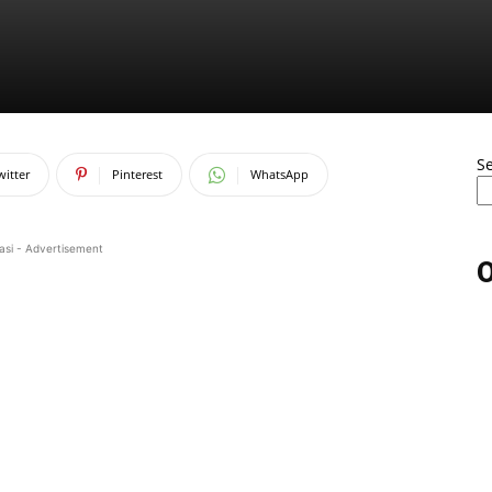
S
witter
Pinterest
WhatsApp
asi - Advertisement
O