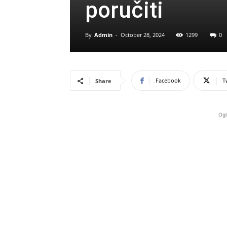
poručiti
By
Admin
-
October 28, 2024
1299
0
Facebook
T
Share
Ogl