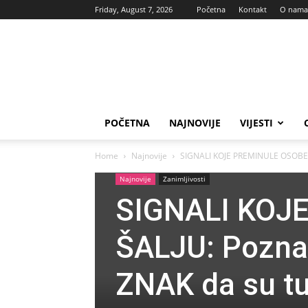
Friday, August 7, 2026
Početna
Kontakt
O nama
Vas
glas
POČETNA
NAJNOVIJE
VIJESTI
Home
Najnovije
SIGNALI KOJE PREMINULE OSOBE ŠAL
Najnovije
Zanimljivosti
SIGNALI KOJ
ŠALJU: Poznati
ZNAK da su tu