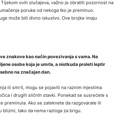
Tijekom ovih slučajeva, važno je obratiti pozornost na
a tumačenje poruke od nekoga tko je preminuo.
duge može biti divno iskustvo. Ove brojke imaju
u ove znakove kao način povezivanja s vama. Na
ljene osobe koja je umrla, a niotkuda proleti leptir
 posebno na značajan dan.
ja ili smrti, mogu se pojaviti na raznim mjestima
očica i drugih sličnih stavki. Ponekad se susrećete s
 je preminula. Ako se zateknete da razgovarate ili
u blizini, tako da nema razloga za brigu.