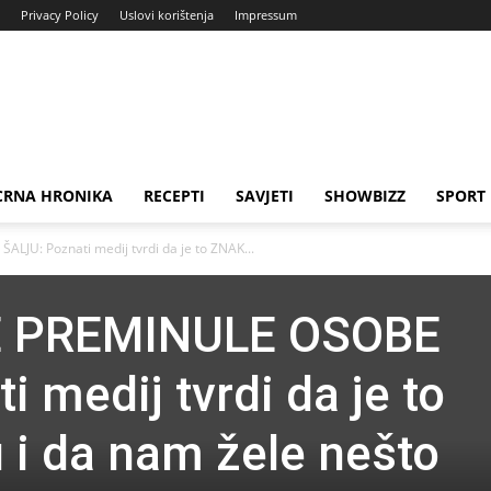
Privacy Policy
Uslovi korištenja
Impressum
CRNA HRONIKA
RECEPTI
SAVJETI
SHOWBIZZ
SPORT
JU: Poznati medij tvrdi da je to ZNAK...
E PREMINULE OSOBE
 medij tvrdi da je to
 i da nam žele nešto