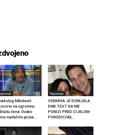
zdvojeno
ajnovije
Najnovije
nekolog Milošević
SVEKRVA JE DONIJELA
ozorio na ogromnu
DNK TEST DA ME
bludu žena: Ovako
PONIZI PRED CIJELOM
mo navlačite jezive...
PORODICOM,...