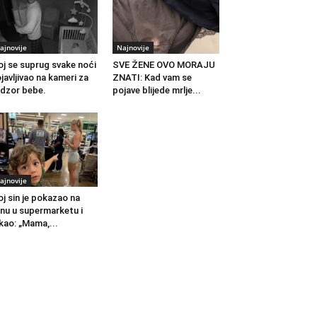
ajnovije
Najnovije
j se suprug svake noći
SVE ŽENE OVO MORAJU
javljivao na kameri za
ZNATI: Kad vam se
dzor bebe.
pojave blijede mrlje...
ajnovije
j sin je pokazao na
nu u supermarketu i
kao: „Mama,...