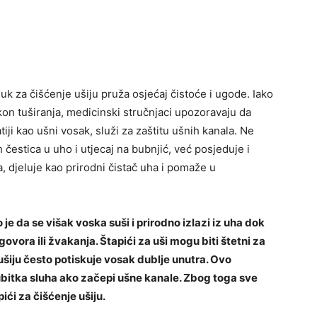
k za čišćenje ušiju pruža osjećaj čistoće i ugode. Iako
on tuširanja, medicinski stručnjaci upozoravaju da
iji kao ušni vosak, služi za zaštitu ušnih kanala. Ne
 čestica u uho i utjecaj na bubnjić, već posjeduje i
a, djeluje kao prirodni čistač uha i pomaže u
e da se višak voska suši i prirodno izlazi iz uha dok
ovora ili žvakanja. Štapići za uši mogu biti štetni za
 ušiju često potiskuje vosak dublje unutra. Ovo
gubitka sluha ako začepi ušne kanale. Zbog toga sve
pići za čišćenje ušiju.