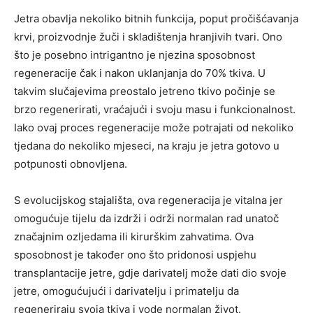
Jetra obavlja nekoliko bitnih funkcija, poput pročišćavanja
krvi, proizvodnje žuči i skladištenja hranjivih tvari. Ono
što je posebno intrigantno je njezina sposobnost
regeneracije čak i nakon uklanjanja do 70% tkiva. U
takvim slučajevima preostalo jetreno tkivo počinje se
brzo regenerirati, vraćajući i svoju masu i funkcionalnost.
Iako ovaj proces regeneracije može potrajati od nekoliko
tjedana do nekoliko mjeseci, na kraju je jetra gotovo u
potpunosti obnovljena.
S evolucijskog stajališta, ova regeneracija je vitalna jer
omogućuje tijelu da izdrži i održi normalan rad unatoč
značajnim ozljedama ili kirurškim zahvatima. Ova
sposobnost je također ono što pridonosi uspjehu
transplantacije jetre, gdje darivatelj može dati dio svoje
jetre, omogućujući i darivatelju i primatelju da
regeneriraju svoja tkiva i vode normalan život.