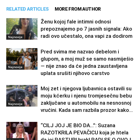
RELATED ARTICLES
MORE FROM AUTHOR
Ženu kojoj fale intimni odnosi
prepoznajemo po 7 jasnih signala: Ako
radi ovo učestalo, ona vapi za dodirom
Najnovije
Pred svima me nazvao debelom i
glupom, a moj muž se samo nasmiješio
— nije znao da će jedna zaustavljena
Najnovije
uplata srušiti njihovo carstvo
Moj zet i njegova ljubavnica ostavili su
moju kćerku i njenu tromjesečnu bebu
zaključane u automobilu na nesnosnoj
Najnovije
vrućini. Kada sam razbila prozor kako...
“CILJ JOJ JE BIO DA…”: Suzana
RAZOTKRILA PEVAČICU koja je htela
da joj RASTURI brak! RADI SE O OVOJ