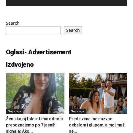
Search
Search
Oglasi- Advertisement
Izdvojeno
Najnovije
Najnovije
Ženu kojoj fale intimni odnosi
Pred svima me nazvao
prepoznajemo po 7 jasnih
debelom i glupom, a moj muž
signala: Ako...
se...