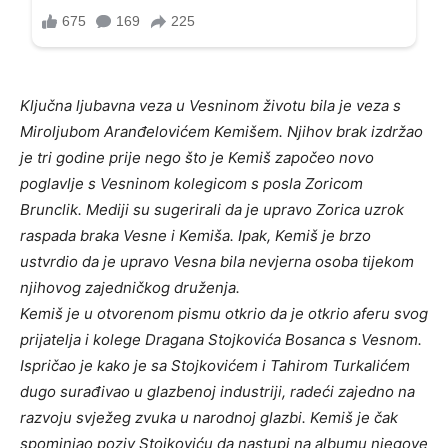
Ključna ljubavna veza u Vesninom životu bila je veza s
Miroljubom Aranđelovićem Kemišem. Njihov brak izdržao
je tri godine prije nego što je Kemiš započeo novo
poglavlje s Vesninom kolegicom s posla Zoricom
Brunclik. Mediji su sugerirali da je upravo Zorica uzrok
raspada braka Vesne i Kemiša. Ipak, Kemiš je brzo
ustvrdio da je upravo Vesna bila nevjerna osoba tijekom
njihovog zajedničkog druženja.
Kemiš je u otvorenom pismu otkrio da je otkrio aferu svog
prijatelja i kolege Dragana Stojkovića Bosanca s Vesnom.
Ispričao je kako je sa Stojkovićem i Tahirom Turkalićem
dugo surađivao u glazbenoj industriji, radeći zajedno na
razvoju svježeg zvuka u narodnoj glazbi. Kemiš je čak
spominjao poziv Stojkoviću da nastupi na albumu njegove