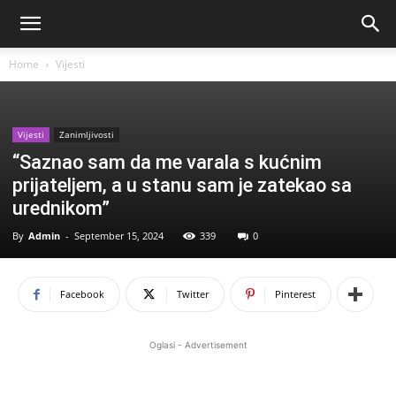
Home
Vijesti
Vijesti
Zanimljivosti
“Saznao sam da me varala s kućnim
prijateljem, a u stanu sam je zatekao sa
urednikom”
By
Admin
-
September 15, 2024
339
0
Facebook
Twitter
Pinterest
Oglasi - Advertisement