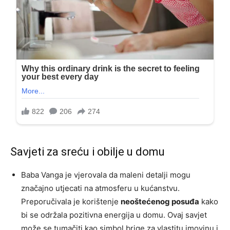
Savjeti za sreću i obilje u domu
Baba Vanga je vjerovala da maleni detalji mogu
značajno utjecati na atmosferu u kućanstvu.
Preporučivala je korištenje
neoštećenog posuđa
kako
bi se održala pozitivna energija u domu. Ovaj savjet
može se tumačiti kao simbol brige za vlastitu imovinu i