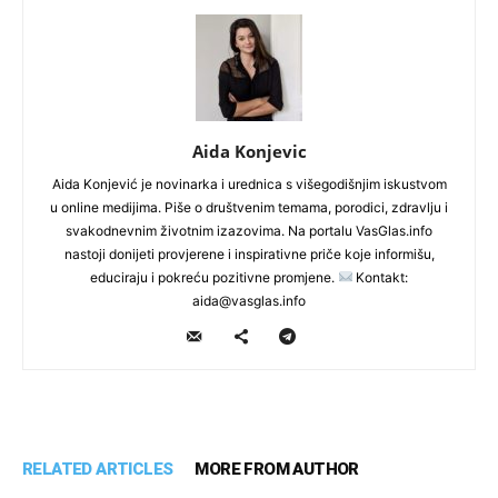
Aida Konjevic
Aida Konjević je novinarka i urednica s višegodišnjim iskustvom
u online medijima. Piše o društvenim temama, porodici, zdravlju i
svakodnevnim životnim izazovima. Na portalu VasGlas.info
nastoji donijeti provjerene i inspirativne priče koje informišu,
educiraju i pokreću pozitivne promjene.
Kontakt:
aida@vasglas.info
RELATED ARTICLES
MORE FROM AUTHOR