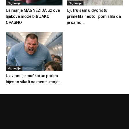
Najnovije
Najnovije
Uzimanje MAGNEZIJA uz ove
Ujutru sam u dvorištu
lijekove može biti JAKO
primetila nešto i pomislila da
OPASNO
je samo...
Najnovije
U avionu je muškarac počeo
bijesno vikati na mene i moje...