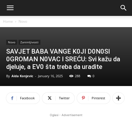
Home
Novo
Novo
Zanimljivosti
SAVJET BABA VANGE K0JI D0N0SI
0GROMAN N0VAC I SREĆU: Svi kažu da
djeluje, a EV0 šta treba da uradite
By
Aida Konjevic
-
January 16, 2025
288
0
Facebook
Twitter
Pinterest
Oglasi - Advertisement