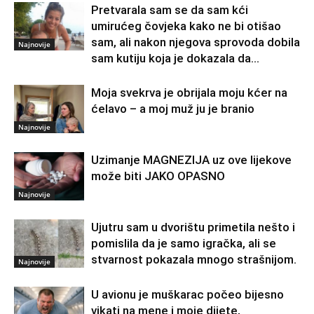
Pretvarala sam se da sam kći
umirućeg čovjeka kako ne bi otišao
sam, ali nakon njegova sprovoda dobila
Najnovije
sam kutiju koja je dokazala da...
Moja svekrva je obrijala moju kćer na
ćelavo – a moj muž ju je branio
Najnovije
Uzimanje MAGNEZIJA uz ove lijekove
može biti JAKO OPASNO
Najnovije
Ujutru sam u dvorištu primetila nešto i
pomislila da je samo igračka, ali se
stvarnost pokazala mnogo strašnijom.
Najnovije
U avionu je muškarac počeo bijesno
vikati na mene i moje dijete,