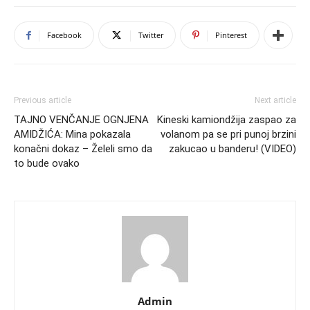
Facebook
Twitter
Pinterest
Previous article
Next article
TAJNO VENČANJE OGNJENA
Kineski kamiondžija zaspao za
AMIDŽIĆA: Mina pokazala
volanom pa se pri punoj brzini
konačni dokaz – Želeli smo da
zakucao u banderu! (VIDEO)
to bude ovako
Admin