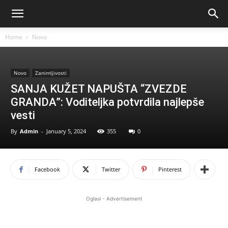
Home
Novo
Novo
Zanimljivosti
SANJA KUŽET NAPUŠTA “ZVEZDE
GRANDA”: Voditeljka potvrdila najlepše
vesti
By
Admin
-
January 5, 2024
355
0
Facebook
Twitter
Pinterest
Oglasi - Advertisement