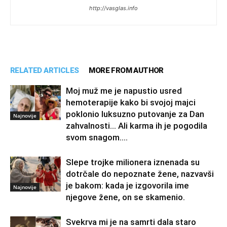
http://vasglas.info
RELATED ARTICLES
MORE FROM AUTHOR
Moj muž me je napustio usred
hemoterapije kako bi svojoj majci
poklonio luksuzno putovanje za Dan
Najnovije
zahvalnosti… Ali karma ih je pogodila
svom snagom....
Slepe trojke milionera iznenada su
dotrčale do nepoznate žene, nazvavši
je bakom: kada je izgovorila ime
Najnovije
njegove žene, on se skamenio.
Svekrva mi je na samrti dala staro