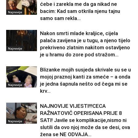
ćebe i zarekla me da ga nikad ne
bacim: Kad sam otkrila njenu tajnu
Najnovije
samo sam rekla...
Nakon smrti mlade kraljice, cijela
palača zavijena je u tugu, a njeno tijelo
prekriveno zlatnim nakitom ostavljeno
Najnovije
je u hramu do zore pod stražom...
Blizanke mojih susjeda skrivale su se u
mojoj praznoj kanti za smeće – a onda
je jedna šapnula nešto od čega mi se
Najnovije
krv...
NAJNOVIJE VIJESTI!!!CECA
RAŽNATOVIĆ OPERISANA PRIJE 8
SATI! Javile se komplikacije,nismo ni
Najnovije
slutili da ovo njoj može da se desi, ova
žena se NE ODVAJA...