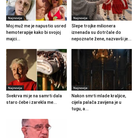
Najnovije
Najnovije
Moj muž me je napustio usred
Slepe trojke milionera
hemoterapije kako bi svojoj
iznenada su dotrčale do
majci...
nepoznate žene, nazvavši je...
Najnovije
Najnovije
Svekrva mi je na samrti dala
Nakon smrti mlade kraljice,
staro ćebe i zarekla me...
cijela palača zavijena je u
tugu, a...