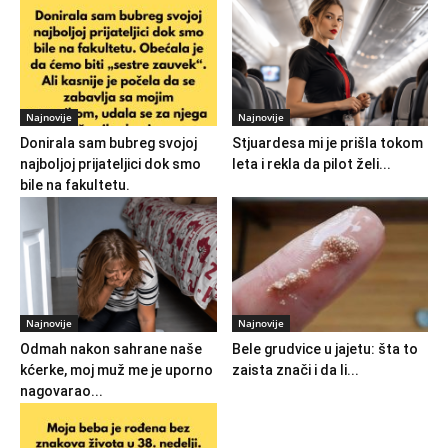
Najnovije
Najnovije
Donirala sam bubreg svojoj
Stjuardesa mi je prišla tokom
najboljoj prijateljici dok smo
leta i rekla da pilot želi...
bile na fakultetu.
Najnovije
Najnovije
Odmah nakon sahrane naše
Bele grudvice u jajetu: šta to
kćerke, moj muž me je uporno
zaista znači i da li...
nagovarao...