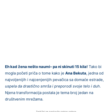
Eh kad žena nešto naumi– pa ni skinuti 15 kila!
Tako bi
mogla početi priča o tome kako je
Ana Bekuta
, jedna od
najvoljenijih i najcenjenijih pevačica sa domaće estrade,
uspela da drastično smrša i preporodi svoje telo i duh
.
Njena transformacija postala je tema broj jedan na
društvenim mrežama.
Sadržaj se nastavlja nakon oglasa