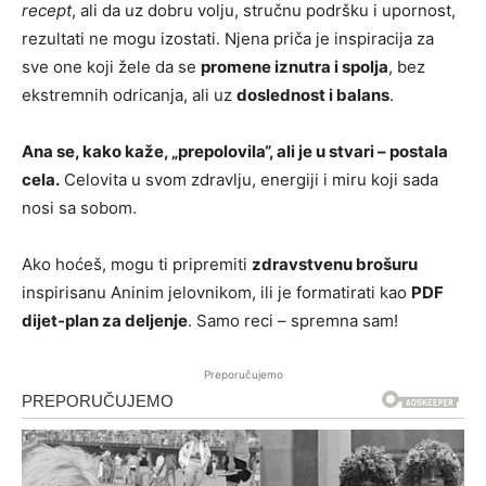
recept
, ali da uz dobru volju, stručnu podršku i upornost,
rezultati ne mogu izostati. Njena priča je inspiracija za
sve one koji žele da se
promene iznutra i spolja
, bez
ekstremnih odricanja, ali uz
doslednost i balans
.
Ana se, kako kaže, „prepolovila“, ali je u stvari – postala
cela.
Celovita u svom zdravlju, energiji i miru koji sada
nosi sa sobom.
Ako hoćeš, mogu ti pripremiti
zdravstvenu brošuru
inspirisanu Aninim jelovnikom, ili je formatirati kao
PDF
dijet-plan za deljenje
. Samo reci – spremna sam!
Preporučujemo