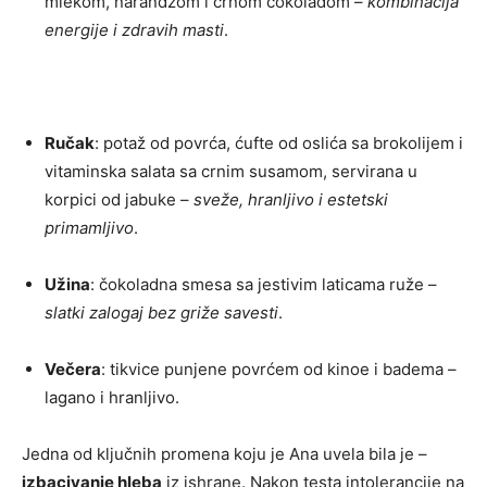
mlekom, narandžom i crnom čokoladom –
kombinacija
energije i zdravih masti
.
Ručak
: potaž od povrća, ćufte od oslića sa brokolijem i
vitaminska salata sa crnim susamom, servirana u
korpici od jabuke –
sveže, hranljivo i estetski
primamljivo
.
Užina
: čokoladna smesa sa jestivim laticama ruže –
slatki zalogaj bez griže savesti
.
Večera
: tikvice punjene povrćem od kinoe i badema –
lagano i hranljivo.
Jedna od ključnih promena koju je Ana uvela bila je –
izbacivanje hleba
iz ishrane. Nakon testa intolerancije na