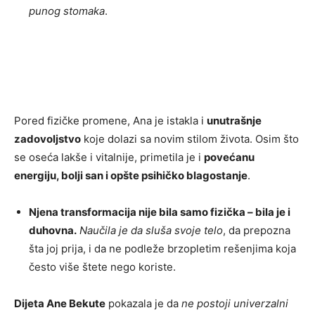
punog stomaka
.
Pored fizičke promene, Ana je istakla i
unutrašnje
zadovoljstvo
koje dolazi sa novim stilom života. Osim što
se oseća lakše i vitalnije, primetila je i
povećanu
energiju, bolji san i opšte psihičko blagostanje
.
Njena transformacija nije bila samo fizička – bila je i
duhovna.
Naučila je da sluša svoje telo
, da prepozna
šta joj prija, i da ne podleže brzopletim rešenjima koja
često više štete nego koriste.
Dijeta Ane Bekute
pokazala je da
ne postoji univerzalni