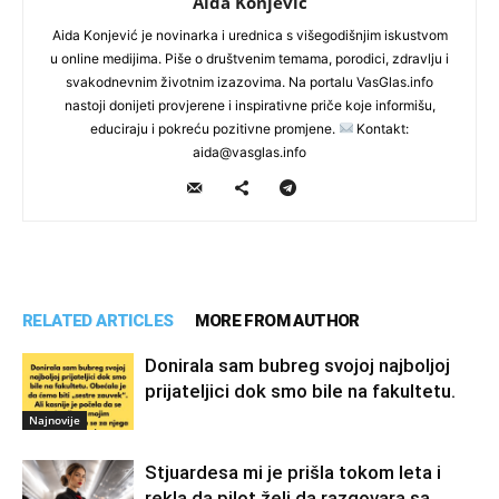
Aida Konjevic
Aida Konjević je novinarka i urednica s višegodišnjim iskustvom
u online medijima. Piše o društvenim temama, porodici, zdravlju i
svakodnevnim životnim izazovima. Na portalu VasGlas.info
nastoji donijeti provjerene i inspirativne priče koje informišu,
educiraju i pokreću pozitivne promjene.
Kontakt:
aida@vasglas.info
RELATED ARTICLES
MORE FROM AUTHOR
Donirala sam bubreg svojoj najboljoj
prijateljici dok smo bile na fakultetu.
Najnovije
Stjuardesa mi je prišla tokom leta i
rekla da pilot želi da razgovara sa