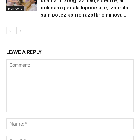
ošamario zbog laži svoje sestre, ali
dok sam gledala kipuće ulje, izabrala
Najnovije
sam potez koji je razotkrio njihovu...
LEAVE A REPLY