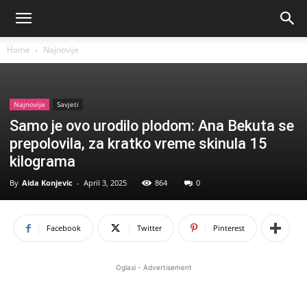
Home
Najnovije
Najnovije
Savjeti
Samo je ovo urodilo plodom: Ana Bekuta se
prepolovila, za kratko vreme skinula 15
kilograma
By
Aida Konjevic
-
April 3, 2025
864
0
Facebook
Twitter
Pinterest
Oglasi - Advertisement