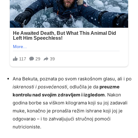
Ana Bekuta, poznata po svom raskošnom glasu, ali i po
iskrenosti i posvećenosti
, odlučila je da
preuzme
kontrolu nad svojim zdravljem i izgledom
. Nakon
godina borbe sa viškom kilograma koji su joj zadavali
muke, konačno je pronašla režim ishrane koji joj je
odgovarao – i to zahvaljujući stručnoj pomoći
nutricioniste.