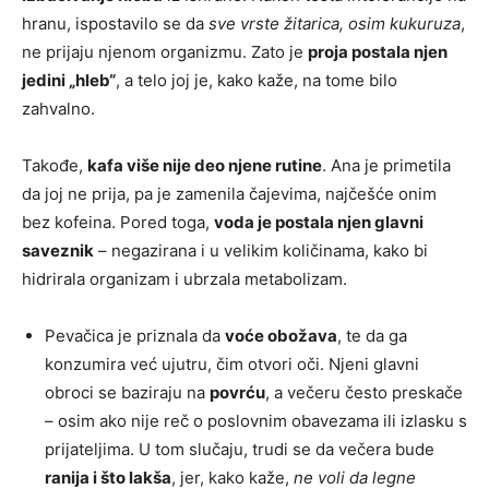
hranu, ispostavilo se da
sve vrste žitarica, osim kukuruza
,
ne prijaju njenom organizmu. Zato je
proja postala njen
jedini „hleb“
, a telo joj je, kako kaže, na tome bilo
zahvalno.
Takođe,
kafa više nije deo njene rutine
. Ana je primetila
da joj ne prija, pa je zamenila čajevima, najčešće onim
bez kofeina. Pored toga,
voda je postala njen glavni
saveznik
– negazirana i u velikim količinama, kako bi
hidrirala organizam i ubrzala metabolizam.
Pevačica je priznala da
voće obožava
, te da ga
konzumira već ujutru, čim otvori oči. Njeni glavni
obroci se baziraju na
povrću
, a večeru često preskače
– osim ako nije reč o poslovnim obavezama ili izlasku s
prijateljima. U tom slučaju, trudi se da večera bude
ranija i što lakša
, jer, kako kaže,
ne voli da legne