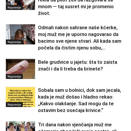
mnom — taj susret mi je promenio
Najnovije
život.
Odmah nakon sahrane naše kćerke,
moj muž me je uporno nagovarao da
bacimo sve njene stvari. Ali kada sam
Najnovije
počela da čistim njenu sobu,...
Bele grudvice u jajetu: šta to zaista
znači i da li treba da brinete?
Najnovije
Sobala sam u bolnici, dok sam jecala,
kada je muž došao i hladno rekao:
„Kakvo olakšanje. Sad mogu da te
Najnovije
ostavim bez osećaja krivice.“
Tri dana nakon vjenčanja muž me