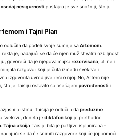
n osećaj nesigurnosti
postajao je sve snažniji, što je
rtemom i Tajni Plan
no odlučila da podeli svoje sumnje sa
Artemom
.
ekla je, nadajući se da će njen muž shvatiti ozbiljnost
iju, govoreći da je njegova majka
rezervisana
, ali ne i
ominjala razgovor koji je čula između svekrve i
vna izgovorila uvredljive reči o njoj. No, Artem nije
, što je Taisiju ostavilo sa osećajem
povređenosti
i
jasnila istinu, Taisija je odlučila da
preduzme
la svekrvu, donela je
diktafon
koji je prethodno
a.
Tajna akcija
Taisije bila je pažljivo isplanirana –
nadajući se da će snimiti razgovore koji će joj pomoći