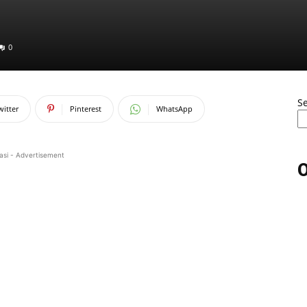
0
S
witter
Pinterest
WhatsApp
asi - Advertisement
O