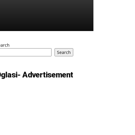
earch
Search
glasi- Advertisement