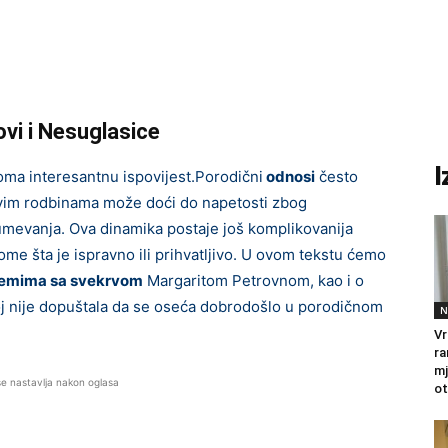
zovi i Nesuglasice
I
a interesantnu ispovijest.Porodični
odnosi
često
ovim rodbinama može doći do napetosti zbog
mevanja. Ova dinamika postaje još komplikovanija
 tome šta je ispravno ili prihvatljivo. U ovom tekstu ćemo
oblemima sa svekrvom
Margaritom Petrovnom, kao i o
joj nije dopuštala da se oseća dobrodošlo u porodičnom
N
Vr
ra
mj
se nastavlja nakon oglasa
ot