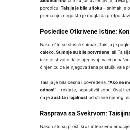
Sledeće reči
bile su još uvredljivije, a Marg
porodicu.
Taisija je bila u šoku
– snimak je o
prema njoj nego što je mogla da pretpostavi
Posledice Otkrivene Istine: Kon
Nakon što su slušali snimak, Taisija je pogl
daleko.
Sumnje su bile potvrđene
, ali Tais
iako je shvatio da je njegovoj majci ponašanj
činjenicu da je njegova žena prisluškivala p
Taisija je bila besna i povređena.
“Ako ne m
odnos!”
– rekla je, napustivši sobu. Ovaj tre
da je
zaštita
i
lojalnost
od strane njenog mu
Rasprava sa Svekrvom: Taisijin
Nakon što su prošli kroz intenzivne emocije