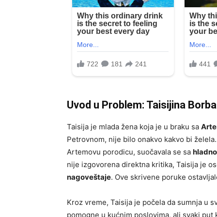
Uvod u Problem: Taisijina Borb
Taisija je mlada žena koja je u braku sa
Art
Petrovnom, nije bilo onakvo kakvo bi želela. I
Artemovu porodicu, suočavala se sa
hladn
nije izgovorena direktna kritika, Taisija je o
nagoveštaje
. Ove skrivene poruke ostavlja
Kroz vreme, Taisija je počela da sumnja u s
pomogne u kućnim poslovima, ali svaki put k