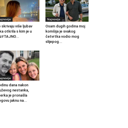
ajnovije
Najnovije
 skrivaju više ljubav
Osam dugih godina moj
ka otkrila s kim je u
komšija je svakog
zi!TAJNO...
četvrtka vodio mog
slijepog...
ajnovije
dinu dana nakon
ževog nestanka,
erka je pronašla
egovu jaknu na...