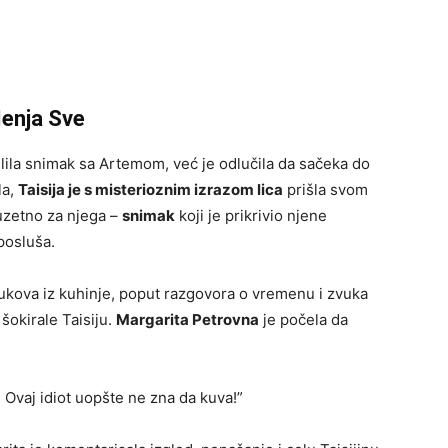
Menja Sve
elila snimak sa Artemom, već je odlučila da sačeka do
la,
Taisija je s misterioznim izrazom lica
prišla svom
zuzetno za njega –
snimak
koji je prikrivio njene
posluša.
kova iz kuhinje, poput razgovora o vremenu i zvuka
 šokirale Taisiju.
Margarita Petrovna
je počela da
 Ovaj idiot uopšte ne zna da kuva!”