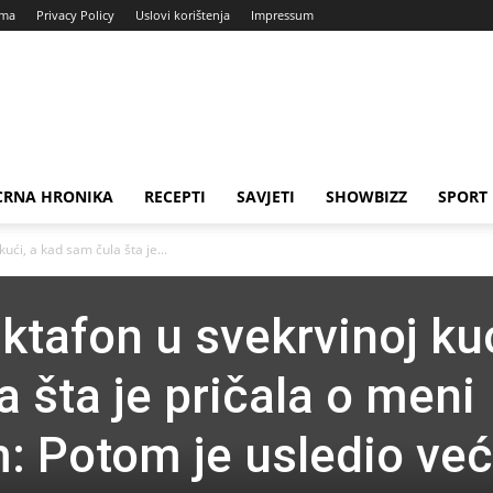
ama
Privacy Policy
Uslovi korištenja
Impressum
CRNA HRONIKA
RECEPTI
SAVJETI
SHOWBIZZ
SPORT
ući, a kad sam čula šta je...
ktafon u svekrvinoj kuć
 šta je pričala o meni
 Potom je usledio već