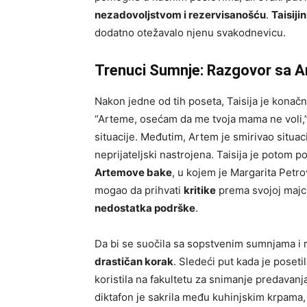
nezadovoljstvom i rezervisanošću
.
Taisiji
dodatno otežavalo njenu svakodnevicu.
Trenuci Sumnje: Razgovor sa A
Nakon jedne od tih poseta, Taisija je konač
“Arteme, osećam da me tvoja mama ne voli,” r
situacije. Međutim, Artem je smirivao situac
neprijateljski nastrojena. Taisija je potom p
Artemove bake
, u kojem je Margarita Petro
mogao da prihvati
kritike
prema svojoj majci
nedostatka podrške
.
Da bi se suočila sa sopstvenim sumnjama i raz
drastičan korak
. Sledeći put kada je poseti
koristila na fakultetu za snimanje predavanj
diktafon je sakrila među kuhinjskim krpama, 