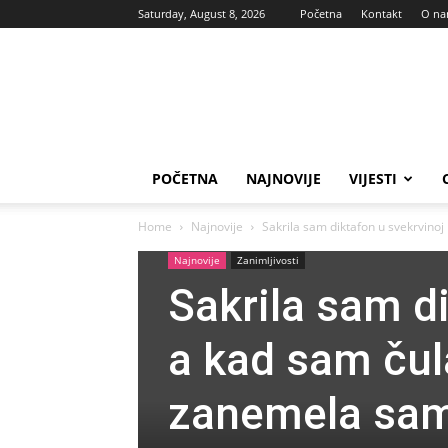
Saturday, August 8, 2026
Početna
Kontakt
O n
Vas
glas
POČETNA
NAJNOVIJE
VIJESTI
Home
Najnovije
Sakrila sam diktafon u svekrvinoj k
Najnovije
Zanimljivosti
Sakrila sam di
a kad sam čula
zanemela sam: