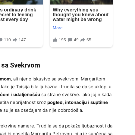
a sa Svekrvom
emom
, ali njeno iskustvo sa svekrvom, Margaritom
ako je Taisija bila ljubazna i trudila se da se uklopi u
oćom
i
udaljenošću
sa strane svekrve. Iako joj nikada
setila neprijatnost kroz
pogled
,
intonaciju
i
suptilne
le su je sa osećajem da nije dobrodošla.
vekrvine namere. Trudila se da pokaže ljubaznost i da
ad bi posetila Margaritu Petrovnu, bila je suočena sa