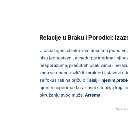
Relacije u Braku i Porodici: Iza
U današnjem članku vam dosnimo jednu veom
nisu jednostavni, a među partnerima i njih
nesporazuma, prećutnih očekivanja i nerazu
kada se unesu različiti karakteri i stavovi o
se fokusirati na priču o
Taisiji i njenim pr
njenim naporima da razjasni situaciju koja 
okruženju svog muža,
Artema
.
Sadržaj 