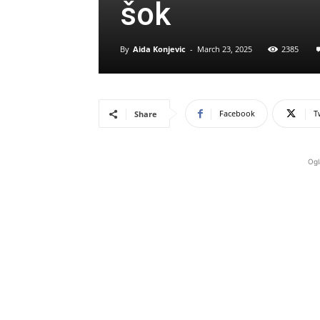
šok
By
Aida Konjevic
-
March 23, 2025
2385
Facebook
T
Share
Ogl