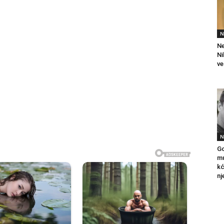
N
Ne
Ni
ve
N
Go
mu
kć
nj