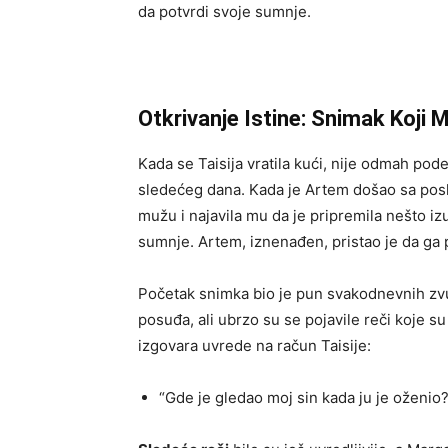
da potvrdi svoje sumnje.
Otkrivanje Istine: Snimak Koji 
Kada se Taisija vratila kući, nije odmah pod
sledećeg dana. Kada je Artem došao sa pos
mužu i najavila mu da je pripremila nešto i
sumnje. Artem, iznenađen, pristao je da ga 
Početak snimka bio je pun svakodnevnih zvu
posuđa, ali ubrzo su se pojavile reči koje su
izgovara uvrede na račun Taisije:
“Gde je gledao moj sin kada ju je oženio?