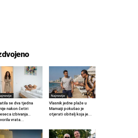
zdvojeno
ajnovije
Najnovije
atila se dva tjedna
Vlasnik jedne plaže u
nije nakon četiri
Mamaiji pokušao je
eseca izbivanja…
otjerati obitelj koja je...
vorila vrata...