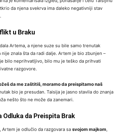
arita je komentarisala izgled, ponašanje i celu Taisijinu
tkrio da njena svekrva ima daleko negativniji stav
.
flikt u Braku
edala Artema, a njene suze su bile samo trenutak
ija nije znala šta da radi dalje. Artem je bio zbunjen –
e bilo neprihvatljivo, bilo mu je teško da prihvati
rivatne razgovore.
ožeš da me zaštitiš, moramo da preispitamo naš
nutak bio je presudan. Taisija je jasno stavila do znanja
ža nešto što ne može da zanemari.
a Odluka da Preispita Brak
, Artem je odlučio da razgovara sa
svojom majkom
,