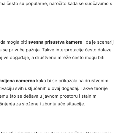
ima često su popularne, naročito kada se suočavamo s
žda mogla biti
svesna prisustva kamere
i da je scenarij
da se privuče pažnja. Takve interpretacije često dolaze
njive događaje, a društvene mreže često mogu biti
avljena namerno
kako bi se prikazala na društvenim
vaciju svih uključenih u ovaj događaj. Takve teorije
mu što se dešava u javnom prostoru i stalnim
jenja za složene i zbunjujuće situacije.