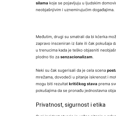
silama
koje se pojavljuju u ljudskim domov
neobjašnjivim i uznemirujućim događajima.
Međutim, drugi su smatrali da bi kćerka mo
zapravo insceniran iz šale ili čak pokušaja 
u trenucima kada je teško objasniti neobjaš
plodno tlo za
senzacionalizam
.
Neki su čak sugerisali da je cela scena
post
mrežama, dovodeći u pitanje iskrenost i moti
mogu biti rezultat
kritičkog stava
prema sve
pokušajima da se pronađu jednostavna objašn
Privatnost, sigurnost i etika