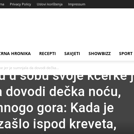
ama
Privacy Policy
Uslovi korištenja
Impressum
CRNA HRONIKA
RECEPTI
SAVJETI
SHOWBIZZ
SPORT
e jer je sumnjala da dovodi dečka...
u u sobu svoje kćerke j
a dovodi dečka noću,
 mnogo gora: Kada je
izašIo ispod kreveta,