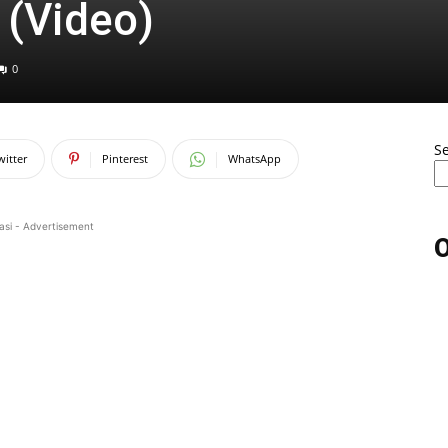
 (Video)
0
S
witter
Pinterest
WhatsApp
asi - Advertisement
O