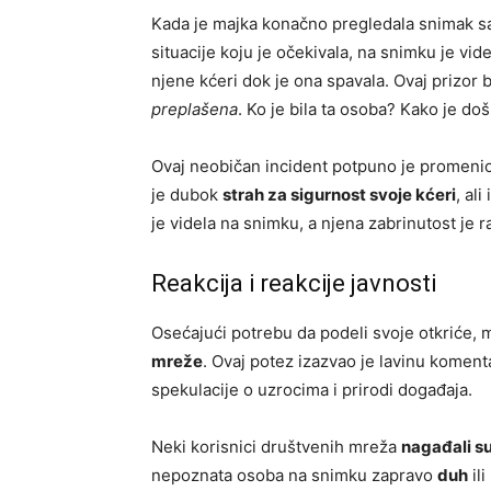
Kada je majka konačno pregledala snimak s
situacije koju je očekivala, na snimku je vid
njene kćeri dok je ona spavala. Ovaj prizor bi
preplašena
. Ko je bila ta osoba? Kako je d
Ovaj neobičan incident potpuno je promenio
je dubok
strah za sigurnost svoje kćeri
, al
je videla na snimku, a njena zabrinutost je r
Reakcija i reakcije javnosti
Osećajući potrebu da podeli svoje otkriće, 
mreže
. Ovaj potez izazvao je lavinu komenta
spekulacije o uzrocima i prirodi događaja.
Neki korisnici društvenih mreža
nagađali s
nepoznata osoba na snimku zapravo
duh
il