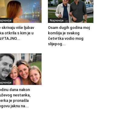
ajnovije
Najnovije
 skrivaju više ljubav
Osam dugih godina moj
ka otkrila s kim je u
komšija je svakog
zi!TAJNO...
četvrtka vodio mog
slijepog...
ajnovije
dinu dana nakon
ževog nestanka,
erka je pronašla
egovu jaknu na...