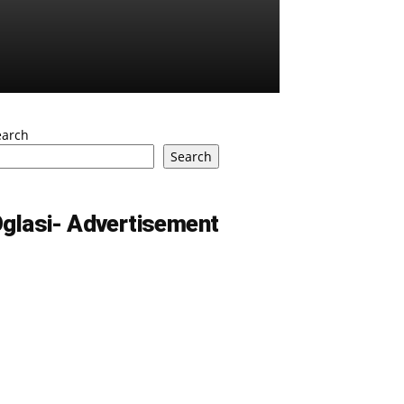
earch
Search
glasi- Advertisement