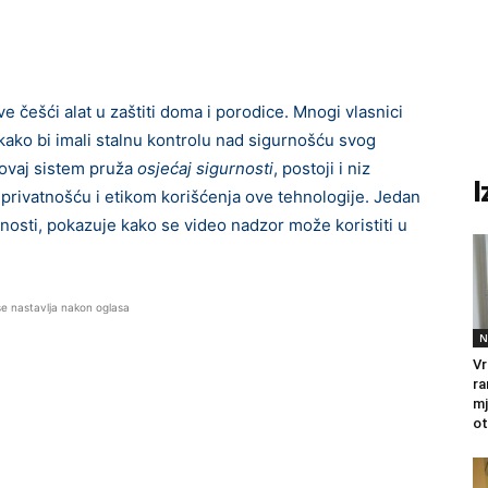
e češći alat u zaštiti doma i porodice. Mnogi vlasnici
ako bi imali stalnu kontrolu nad sigurnošću svog
o ovaj sistem pruža
osjećaj sigurnosti
, postoji i niz
I
 s privatnošću i etikom korišćenja ove tehnologije. Jedan
avnosti, pokazuje kako se video nadzor može koristiti u
se nastavlja nakon oglasa
N
Vr
ra
mj
ot