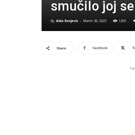
smučiIo joj se
By
Aida Konjevic
-
March 30, 2025
1203
Facebook
T
Share
Ogl