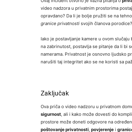
Ovaj incident otvorio je važna pitanja o
priv
video nadzora u privatnim prostorima postaje
opravdano? Da li je bolje pružiti se na tehnol
granice privatnosti
svojih članova porodice
Iako je postavljanje kamere u ovom slučaju 
na zabrinutost, postavlja se pitanje da li bi 
namerama. Privatnost je osnovno ljudsko pr
narušiti taj integritet ako se ne koristi sa p
Zaključak
Ova priča o video nadzoru u privatnom do
sigurnost
, ali i kako može dovesti do kompl
prostore može doneti odgovore na određena 
poštovanje privatnosti
,
povjerenje
i
granic