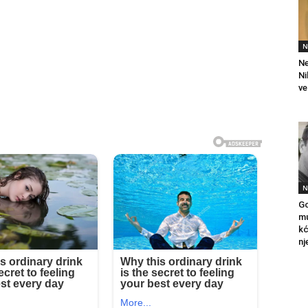
N
Ne
Ni
ve
N
Go
mu
kć
nj