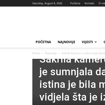
Saturday, August 8, 2026
Početna
Kontakt
O n
Vas
glas
POČETNA
NAJNOVIJE
VIJESTI
Najnovije
Zanimljivosti
Home
Najnovije
Sakrila kameru u sobu svoje kćerk
Sakrila kamer
je sumnjala d
istina je biIa
vidjela šta je 