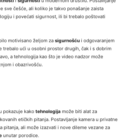
atnosti
i
sigurnosti
u modernom društvu. Postavljanje
 sve češće, ali koliko je takvo ponašanje zaista
ogiju i povećati sigurnost, ili bi trebalo poštovati
?
bilo motivisano željom za
sigurnošću
i odgovaranjem
se trebalo ući u osobni prostor drugih, čak i s dobrim
avo, a tehnologija kao što je video nadzor može
ažnjom i obazrivošću.
mu pokazuje kako
tehnologija
može biti alat za
ikovanih etičkih pitanja. Postavljanje kamera u privatne
pitanja, ali može izazvati i nove dileme vezane za
e
unutar porodice.