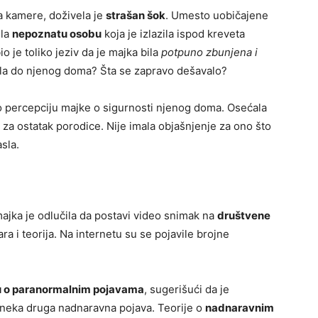
a kamere, doživela je
strašan šok
. Umesto uobičajene
ela
nepoznatu osobu
koja je izlazila ispod kreveta
o je toliko jeziv da je majka bila
potpuno zbunjena i
ošla do njenog doma? Šta se zapravo dešavalo?
 percepciju majke o sigurnosti njenog doma. Osećala
i i za ostatak porodice. Nije imala objašnjenje za ono što
asla.
majka je odlučila da postavi video snimak na
društvene
ra i teorija. Na internetu su se pojavile brojne
u o paranormalnim pojavama
, sugerišući da je
i neka druga nadnaravna pojava. Teorije o
nadnaravnim