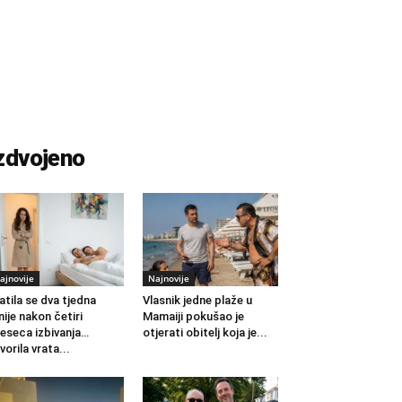
zdvojeno
ajnovije
Najnovije
atila se dva tjedna
Vlasnik jedne plaže u
nije nakon četiri
Mamaiji pokušao je
eseca izbivanja…
otjerati obitelj koja je...
vorila vrata...