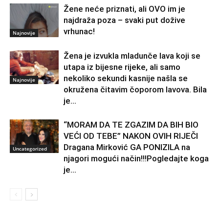
Žene neće priznati, ali OVO im je
najdraža poza – svaki put dožive
vrhunac!
Najnovije
Žena je izvukla mladunče lava koji se
utapa iz bijesne rijeke, ali samo
nekoliko sekundi kasnije našla se
Najnovije
okružena čitavim čoporom lavova. Bila
je...
“MORAM DA TE ZGAZIM DA BIH BIO
VEĆI OD TEBE” NAKON OVIH RIJEČI
Dragana Mirković GA PONIZILA na
Uncategorized
njagori mogući način!!!Pogledajte koga
je...