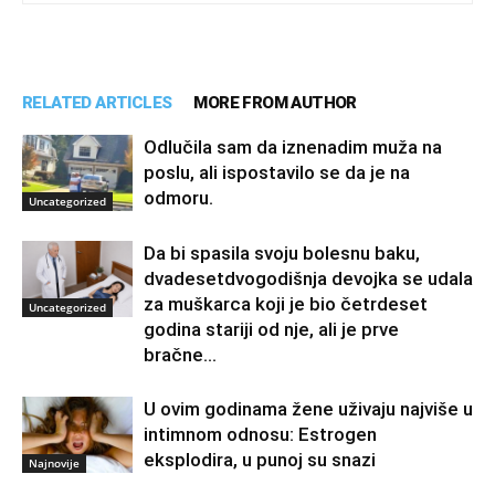
RELATED ARTICLES
MORE FROM AUTHOR
Odlučila sam da iznenadim muža na
poslu, ali ispostavilo se da je na
odmoru.
Uncategorized
Da bi spasila svoju bolesnu baku,
dvadesetdvogodišnja devojka se udala
za muškarca koji je bio četrdeset
Uncategorized
godina stariji od nje, ali je prve
bračne...
U ovim godinama žene uživaju najviše u
intimnom odnosu: Estrogen
eksplodira, u punoj su snazi
Najnovije