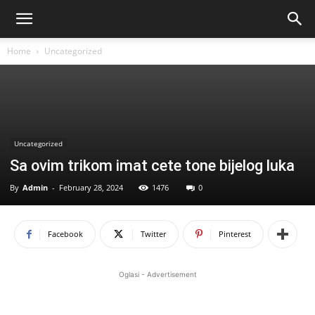
Home
Uncategorized
Uncategorized
Sa ovim trikom imat cete tone bijelog luka
By
Admin
-
February 28, 2024
1476
0
Facebook
Twitter
Pinterest
Oglasi - Advertisement