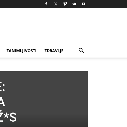
ZANIMLJIVOSTI
ZDRAVLJE
:
A
Ž*S