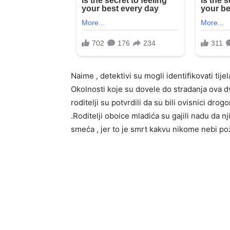
Naime , detektivi su mogli identifikovati tije
Okolnosti koje su dovele do stradanja ova dv
roditelji su potvrdili da su bili ovisnici dr
.Roditelji oboice mladića su gajili nadu da nj
smeća , jer to je smrt kakvu nikome nebi požel