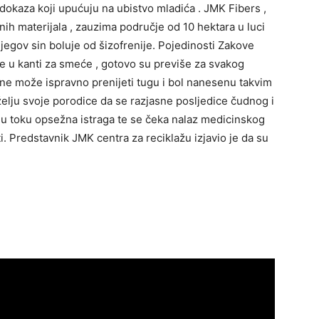
 dokaza koji upućuju na ubistvo mladića . JMK Fibers ,
ranih materijala , zauzima područje od 10 hektara u luci
egov sin boluje od šizofrenije. Pojedinosti Zakove
je u kanti za smeće , gotovo su previše za svakog
ječ ne može ispravno prenijeti tugu i bol nanesenu takvim
elju svoje porodice da se razjasne posljedice čudnog i
š u toku opsežna istraga te se čeka nalaz medicinskog
i. Predstavnik JMK centra za reciklažu izjavio je da su