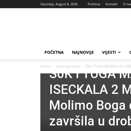
Saturday, August 8, 2026
Početna
Kontakt
O n
Vas
glas
POČETNA
NAJNOVIJE
VIJESTI
Uncategorized
Home
Uncategorized
Š0K I TUGA MAŠINA ZA SME
Š0K I TUGA 
ISECKALA 2 
Molimo Boga 
završila u dr