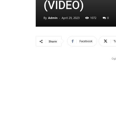
(VIDEO)
By
Admin
-
April 29, 2023
1072
0
Facebook
T
Share
Ogl