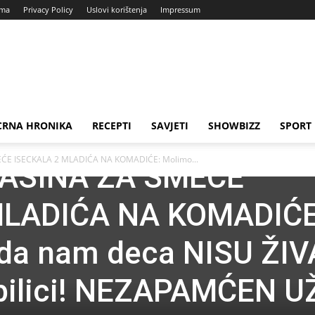
ama
Privacy Policy
Uslovi korištenja
Impressum
CRNA HRONIKA
RECEPTI
SAVJETI
SHOWBIZZ
SPORT
ĆE ISECKALA 2 MLADIĆA NA KOMADIĆE: Molimo...
MAŠINA ZA SMEĆE
MLADIĆA NA KOMADIĆE
da nam deca NISU ŽIV
obilici! NEZAPAMĆEN U