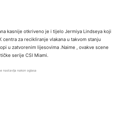
ana kasnije otkriveno je i tijelo Jermiya Lindseya koji
K centra za recikliranje vlakana u takvom stanju
kopi u zatvorenim lijesovima .Naime , ovakve scene
tičke serije CSI Miami.
se nastavlja nakon oglasa