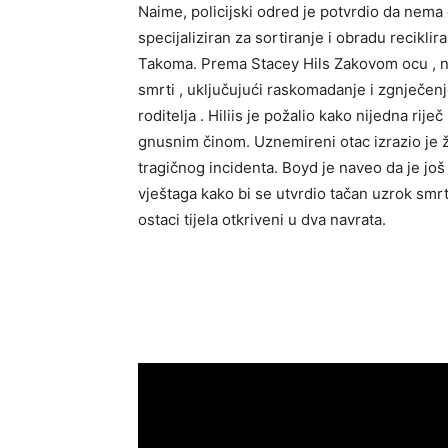
Naime, policijski odred je potvrdio da nema
specijaliziran za sortiranje i obradu recikli
Takoma. Prema Stacey Hils Zakovom ocu , nj
smrti , uključujući raskomadanje i zgnječen
roditelja . Hiliis je požalio kako nijedna ri
gnusnim činom. Uznemireni otac izrazio je ž
tragičnog incidenta. Boyd je naveo da je jo
vještaga kako bi se utvrdio tačan uzrok smrt
ostaci tijela otkriveni u dva navrata.