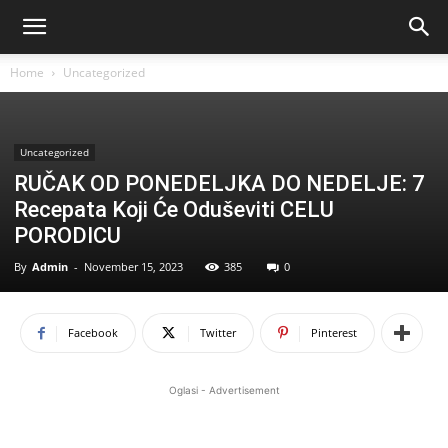
Home
Uncategorized
Uncategorized
RUČAK OD PONEDELJKA DO NEDELJE: 7
Recepata Koji Će Oduševiti CELU
PORODICU
By
Admin
-
November 15, 2023
385
0
Facebook
Twitter
Pinterest
Oglasi - Advertisement