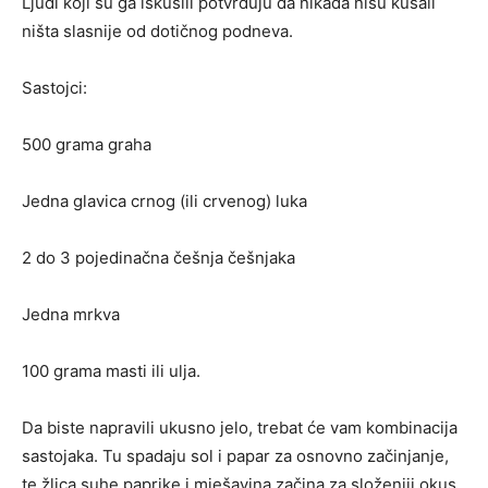
Ljudi koji su ga iskusili potvrđuju da nikada nisu kušali
ništa slasnije od dotičnog podneva.
Sastojci:
500 grama graha
Jedna glavica crnog (ili crvenog) luka
2 do 3 pojedinačna češnja češnjaka
Jedna mrkva
100 grama masti ili ulja.
Da biste napravili ukusno jelo, trebat će vam kombinacija
sastojaka. Tu spadaju sol i papar za osnovno začinjanje,
te žlica suhe paprike i mješavina začina za složeniji okus.