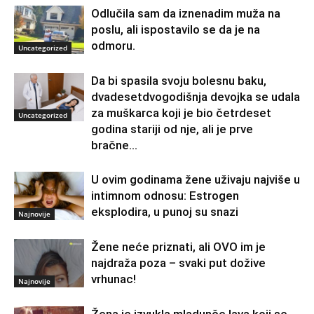
Odlučila sam da iznenadim muža na
poslu, ali ispostavilo se da je na
odmoru.
Uncategorized
Da bi spasila svoju bolesnu baku,
dvadesetdvogodišnja devojka se udala
za muškarca koji je bio četrdeset
Uncategorized
godina stariji od nje, ali je prve
bračne...
U ovim godinama žene uživaju najviše u
intimnom odnosu: Estrogen
eksplodira, u punoj su snazi
Najnovije
Žene neće priznati, ali OVO im je
najdraža poza – svaki put dožive
vrhunac!
Najnovije