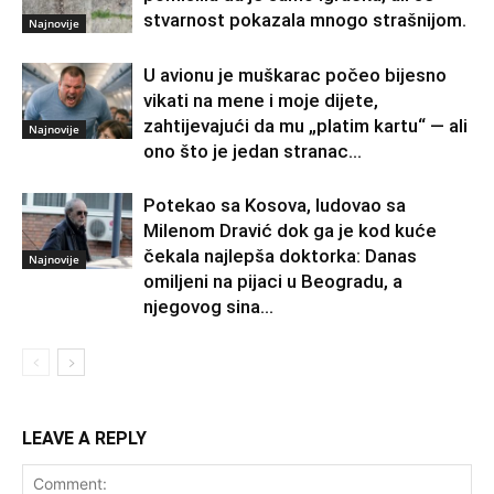
stvarnost pokazala mnogo strašnijom.
Najnovije
U avionu je muškarac počeo bijesno
vikati na mene i moje dijete,
zahtijevajući da mu „platim kartu“ — ali
Najnovije
ono što je jedan stranac...
Potekao sa Kosova, ludovao sa
Milenom Dravić dok ga je kod kuće
čekala najlepša doktorka: Danas
Najnovije
omiljeni na pijaci u Beogradu, a
njegovog sina...
LEAVE A REPLY