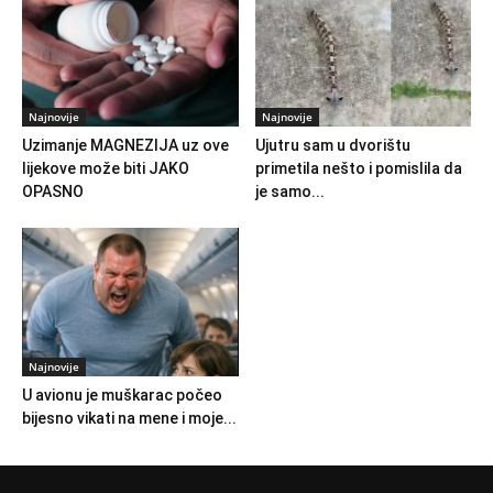
Najnovije
Najnovije
Uzimanje MAGNEZIJA uz ove
Ujutru sam u dvorištu
lijekove može biti JAKO
primetila nešto i pomislila da
OPASNO
je samo...
Najnovije
U avionu je muškarac počeo
bijesno vikati na mene i moje...