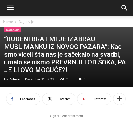
Home
Najnovije
Najnovije
“ROĐENI BRAT MI JE IZABRAO
MUSLIMANKU IZ NOVOG PAZARA”: Kad
smo videli šta nas je sačekalo na svadbi,
umalo se nismo PREVRNULI OD ŠOKA, PA
JE LI OVO MOGUĆE?!
By
Admin
-
December 31, 2023
255
0
Facebook
Twitter
Pinterest
Oglasi - Advertisement