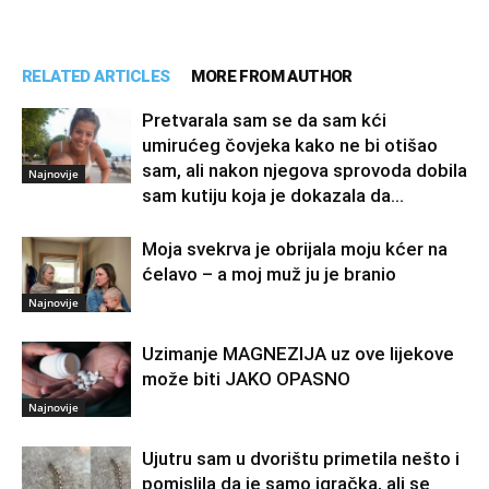
RELATED ARTICLES
MORE FROM AUTHOR
Pretvarala sam se da sam kći
umirućeg čovjeka kako ne bi otišao
sam, ali nakon njegova sprovoda dobila
Najnovije
sam kutiju koja je dokazala da...
Moja svekrva je obrijala moju kćer na
ćelavo – a moj muž ju je branio
Najnovije
Uzimanje MAGNEZIJA uz ove lijekove
može biti JAKO OPASNO
Najnovije
Ujutru sam u dvorištu primetila nešto i
pomislila da je samo igračka, ali se