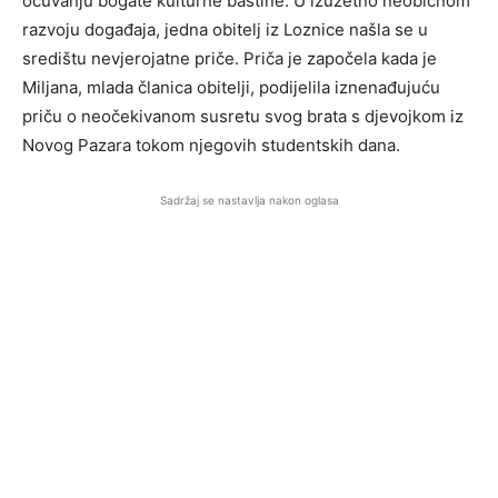
očuvanju bogate kulturne baštine. U izuzetno neobičnom
razvoju događaja, jedna obitelj iz Loznice našla se u
središtu nevjerojatne priče. Priča je započela kada je
Miljana, mlada članica obitelji, podijelila iznenađujuću
priču o neočekivanom susretu svog brata s djevojkom iz
Novog Pazara tokom njegovih studentskih dana.
Sadržaj se nastavlja nakon oglasa