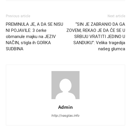
Previous article
Next article
PREMINULA JE, A DA SE NISU
“SIN JE ZABRANIO DA GA
NI POJAVILE: 3 ćerke
ZOVEM, REKAO JE DA ĆE SE U
obmanule majku na JEZIV
SRBIJU VRATITI JEDINO U
NAČIN, stigla ih GORKA
SANDUKU”: Velika tragedija
SUDBINA
našeg glumca
Admin
http://vasglas.info