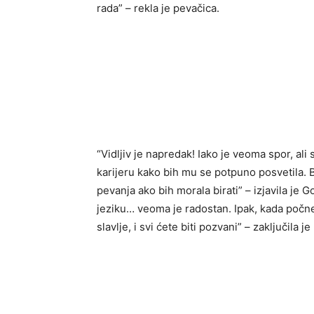
rada” – rekla je pevačica.
“Vidljiv je napredak! Iako je veoma spor, a
karijeru kako bih mu se potpuno posvetila. Bil
pevanja ako bih morala birati” – izjavila je
jeziku… veoma je radostan. Ipak, kada počne g
slavlje, i svi ćete biti pozvani” – zaključila j