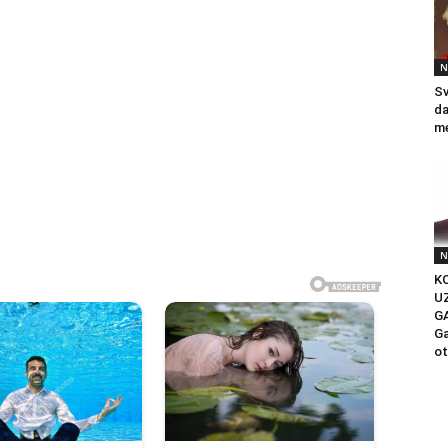
N
Sv
da
me
N
KO
U
G
Ga
ot