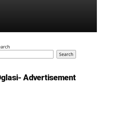
earch
Search
glasi- Advertisement