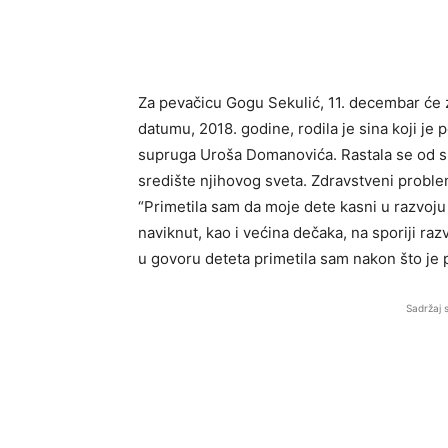
Za pevačicu Gogu Sekulić, 11. decembar će z
datumu, 2018. godine, rodila je sina koji je
supruga Uroša Domanovića. Rastala se od sup
središte njihovog sveta. Zdravstveni proble
“Primetila sam da moje dete kasni u razvoju 
naviknut, kao i većina dečaka, na sporiji raz
u govoru deteta primetila sam nakon što je 
Sadržaj 