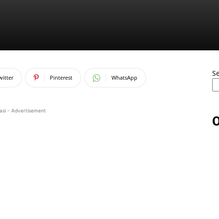
S
witter
Pinterest
WhatsApp
asi - Advertisement
O