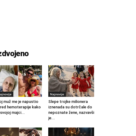
zdvojeno
ajnovije
Najnovije
j muž me je napustio
Slepe trojke milionera
red hemoterapije kako
iznenada su dotrčale do
 svojoj majci...
nepoznate žene, nazvavši
je...