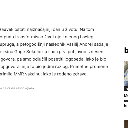
auvek ostati najznačajniji dan u životu. Na tom
 potpuno transformisao život nje i njenog bivšeg
ruga, a petogodišnji naslednik Vasilij Andrej sada je
I
mi sina Goge Sekulić su sada prvi put javno izneseni.
govora, pa smo odlučili posetiti logopeda. Iako je bio
voj govora, nije to bio jedini razlog. Primetne promene
primilo MMR vakcinu, iako je rođeno zdravo.
se nastavlja nakon oglasa
N
Mo
us
bi