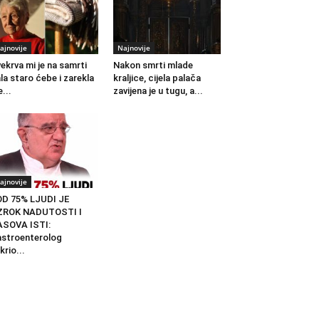
ajnovije
Najnovije
ekrva mi je na samrti
Nakon smrti mlade
la staro ćebe i zarekla
kraljice, cijela palača
...
zavijena je u tugu, a...
ajnovije
D 75% LJUDI JE
ZROK NADUTOSTI I
ASOVA ISTI:
stroenterolog
krio...