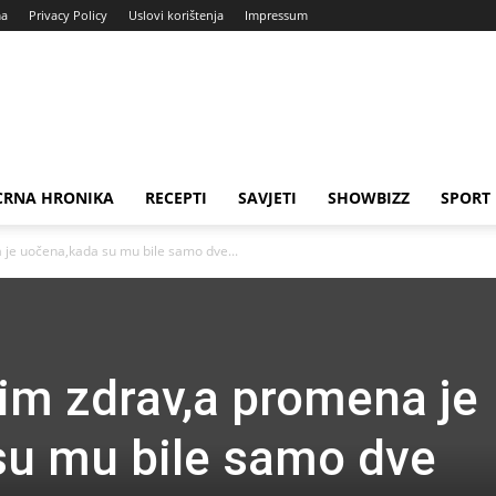
ma
Privacy Policy
Uslovi korištenja
Impressum
CRNA HRONIKA
RECEPTI
SAVJETI
SHOWBIZZ
SPORT
je uočena,kada su mu bile samo dve...
im zdrav,a promena je
su mu bile samo dve