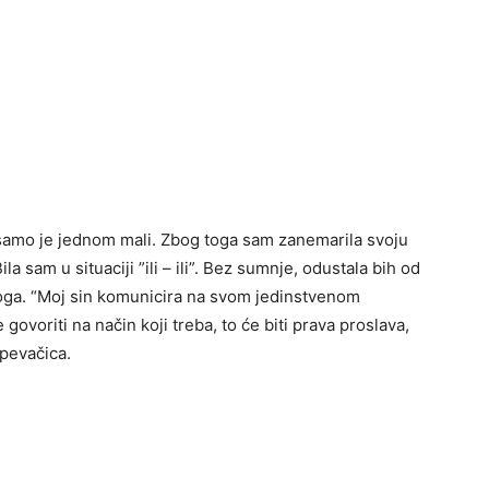
li samo je jednom mali. Zbog toga sam zanemarila svoju
a sam u situaciji ”ili – ili”. Bez sumnje, odustala bih od
 Goga. “Moj sin komunicira na svom jedinstvenom
ovoriti na način koji treba, to će biti prava proslava,
e pevačica.