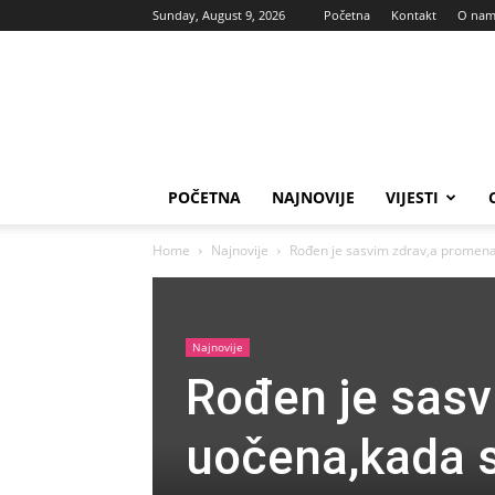
Sunday, August 9, 2026
Početna
Kontakt
O na
Vas
glas
POČETNA
NAJNOVIJE
VIJESTI
Home
Najnovije
Rođen je sasvim zdrav,a promena 
Najnovije
Rođen je sasv
uočena,kada 