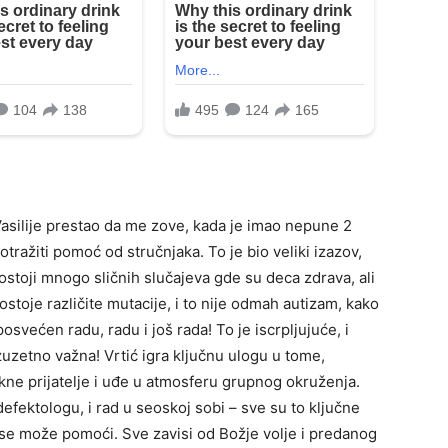
asilije prestao da me zove, kada je imao nepune 2
otražiti pomoć od stručnjaka. To je bio veliki izazov,
Postoji mnogo sličnih slučajeva gde su deca zdrava, ali
ostoje različite mutacije, i to nije odmah autizam, kako
svećen radu, radu i još rada! To je iscrpljujuće, i
e izuzetno važna! Vrtić igra ključnu ulogu u tome,
tekne prijatelje i uđe u atmosferu grupnog okruženja.
efektologu, i rad u seoskoj sobi – sve su to ključne
se može pomoći. Sve zavisi od Božje volje i predanog