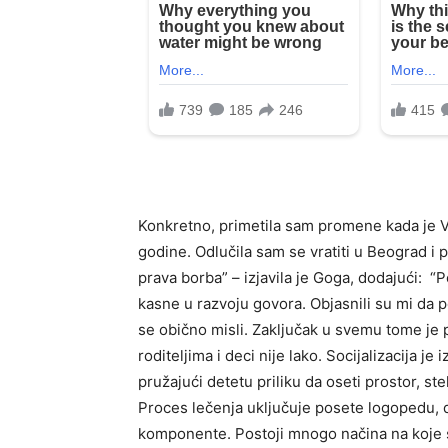
Konkretno, primetila sam promene kada je V
godine. Odlučila sam se vratiti u Beograd i p
prava borba” – izjavila je Goga, dodajući: “
kasne u razvoju govora. Objasnili su mi da p
se obično misli. Zaključak u svemu tome je po
roditeljima i deci nije lako. Socijalizacija j
pružajući detetu priliku da oseti prostor, s
Proces lečenja uključuje posete logopedu, d
komponente. Postoji mnogo načina na koje 