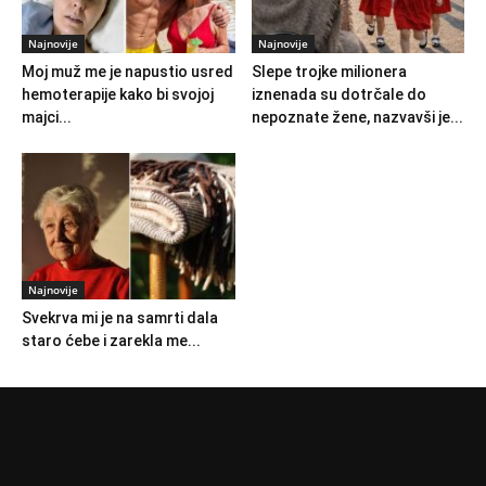
Najnovije
Najnovije
Moj muž me je napustio usred
Slepe trojke milionera
hemoterapije kako bi svojoj
iznenada su dotrčale do
majci...
nepoznate žene, nazvavši je...
Najnovije
Svekrva mi je na samrti dala
staro ćebe i zarekla me...