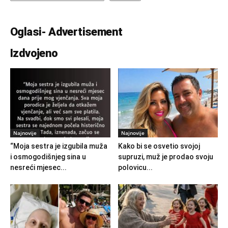
Oglasi- Advertisement
Izdvojeno
Najnovije
Najnovije
“Moja sestra je izgubila muža
Kako bi se osvetio svojoj
i osmogodišnjeg sina u
supruzi, muž je prodao svoju
nesreći mjesec...
polovicu...