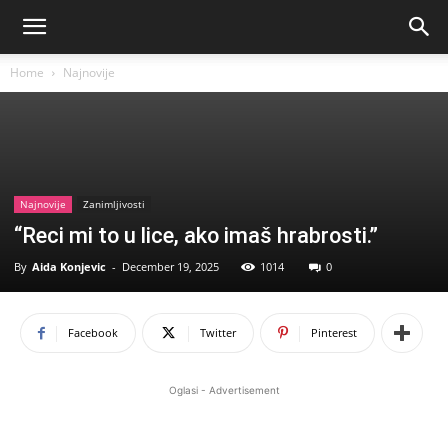
Home
Najnovije
Najnovije
Zanimljivosti
“Reci mi to u lice, ako imaš hrabrosti.”
By
Aida Konjevic
-
December 19, 2025
1014
0
Facebook
Twitter
Pinterest
Oglasi - Advertisement