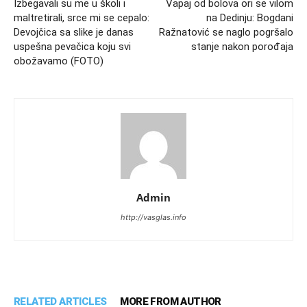
Izbegavali su me u školi i
Vapaj od bolova ori se vilom
maltretirali, srce mi se cepalo:
na Dedinju: Bogdani
Devojčica sa slike je danas
Ražnatović se naglo pogršalo
uspešna pevačica koju svi
stanje nakon porođaja
obožavamo (FOTO)
Admin
http://vasglas.info
RELATED ARTICLES
MORE FROM AUTHOR