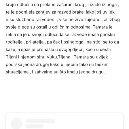
kraju odlučila da prekine začarani krug , i izađe iz nega ,
te je podnijela zahtjev za razvod braka. Iako još uvijek
nisu službeno razvedeni , više ne žive zajedno , ali zbog
svoje djece su ostali u odličnim odnosima. Tamara je
rekla da je u svojoj odluci da se razvede imala podšku
roditelja , prijatelja , pa čak i psihologa i ne stidi se to da
kaže, a spas je pronašla u svojoj djeci , kao i u sestri
Tijani i njenom sinu Vuku.Tijana i Tamara su uvijek
podrška jedna drugoj kako u lijepim tako i u teškim
situacijama , i zahvalne su što imaju jedna drugu .