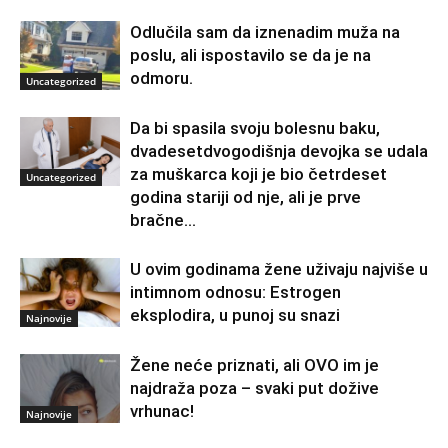
Odlučila sam da iznenadim muža na
poslu, ali ispostavilo se da je na
odmoru.
Uncategorized
Da bi spasila svoju bolesnu baku,
dvadesetdvogodišnja devojka se udala
za muškarca koji je bio četrdeset
Uncategorized
godina stariji od nje, ali je prve
bračne...
U ovim godinama žene uživaju najviše u
intimnom odnosu: Estrogen
eksplodira, u punoj su snazi
Najnovije
Žene neće priznati, ali OVO im je
najdraža poza – svaki put dožive
vrhunac!
Najnovije