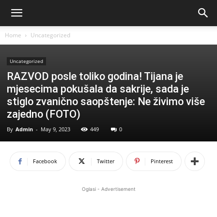
Home
Uncategorized
Uncategorized
RAZVOD posle toliko godina! Tijana je
mjesecima pokušala da sakrije, sada je
stiglo zvanično saopštenje: Ne živimo više
zajedno (FOTO)
By
Admin
-
May 9, 2023
449
0
Facebook
Twitter
Pinterest
Oglasi - Advertisement