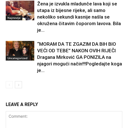
Žena je izvukla mladunče lava koji se
utapa iz bijesne rijeke, ali samo
nekoliko sekundi kasnije našla se
Najnovije
okružena čitavim čoporom lavova. Bila
je...
“MORAM DA TE ZGAZIM DA BIH BIO
VEĆI OD TEBE” NAKON OVIH RIJEČI
Dragana Mirković GA PONIZILA na
Uncategorized
njagori mogući način!!!Pogledajte koga
je...
LEAVE A REPLY