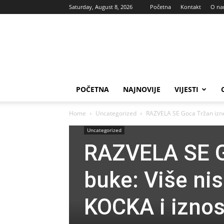
Saturday, August 8, 2026
Početna
Kontakt
O n
Vas
glas
POČETNA
NAJNOVIJE
VIJESTI
Home
Uncategorized
RAZVELA SE Goca Tržan iznen
Uncategorized
RAZVELA SE G
buke: Više ni
KOCKA i iznos