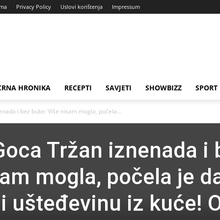
ama
Privacy Policy
Uslovi korištenja
Impressum
CRNA HRONIKA
RECEPTI
SAVJETI
SHOWBIZZ
SPORT
ada i bez buke: Više nisam mogla, počela...
oca Tržan iznenada i 
sam mogla, počela je d
i ušteđevinu iz kuće! 