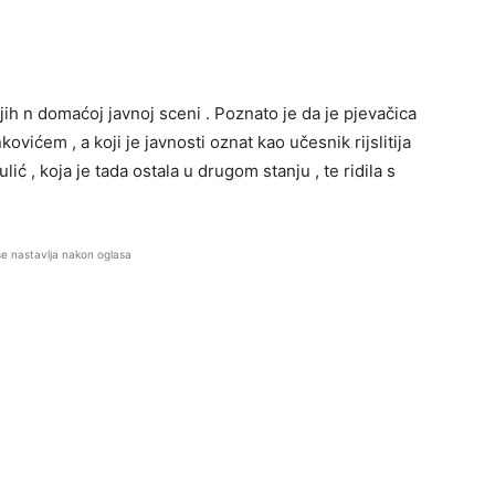
ih n domaćoj javnoj sceni . Poznato je da je pjevačica
ovićem , a koji je javnosti oznat kao učesnik rijslitija
lić , koja je tada ostala u drugom stanju , te ridila s
se nastavlja nakon oglasa