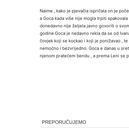
Naime , kako je pjevačia ispričala on je počeo
a Goca kada više nije mogla trpiti spakovala
donedavno nije željela javno govoriti o svo
godine.Goca je nedavno rekla da se od Ivana 
čovjek koji se kockao i koji je ponižavao , te
nemoćno i bezvrijedno. Goca e danas u sre
njenom pratećem bendu , a prema Leni se p