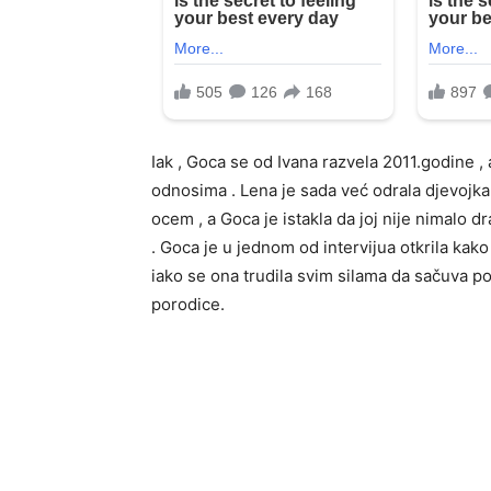
Iak , Goca se od Ivana razvela 2011.godine , 
odnosima . Lena je sada već odrala djevojka i
ocem , a Goca je istakla da joj nije nimalo d
. Goca je u jednom od intervijua otkrila kak
iako se ona trudila svim silama da sačuva po
porodice.