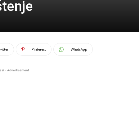
štenje
witter
Pinterest
WhatsApp
asi - Advertisement