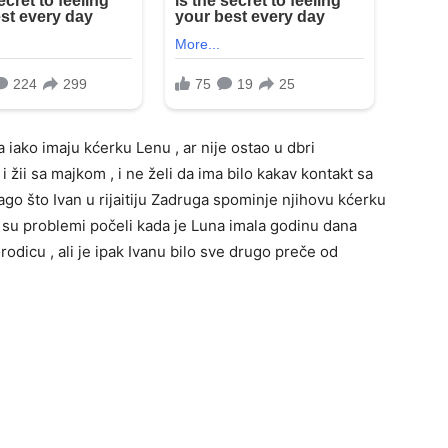
a iako imaju kćerku Lenu , ar nije ostao u dbri
 žii sa majkom , i ne želi da ima bilo kakav kontakt sa
rago što Ivan u rijaitiju Zadruga spominje njihovu kćerku
o su problemi počeli kada je Luna imala godinu dana
rodicu , ali je ipak Ivanu bilo sve drugo preče od