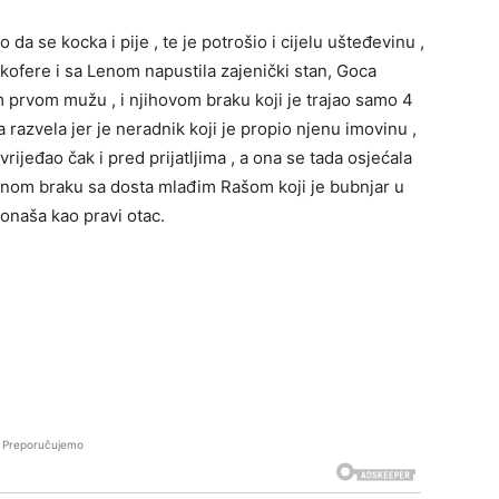
 da se kocka i pije , te je potrošio i cijelu ušteđevinu ,
 kofere i sa Lenom napustila zajenički stan, Goca
m prvom mužu , i njihovom braku koji je trajao samo 4
razvela jer je neradnik koji je propio njenu imovinu ,
 vrijeđao čak i pred prijatljima , a ona se tada osjećala
tnom braku sa dosta mlađim Rašom koji je bubnjar u
onaša kao pravi otac.
Preporučujemo