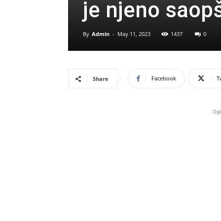
je njeno saop
By
Admin
-
May 11, 2023
1437
0
Facebook
T
Share
Ogl