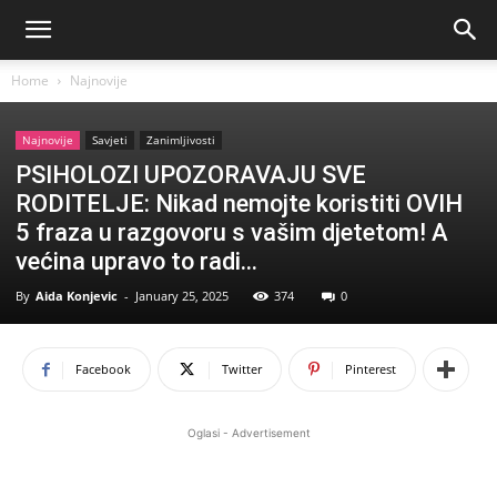
Home
Najnovije
Najnovije
Savjeti
Zanimljivosti
PSIHOLOZI UPOZORAVAJU SVE
RODITELJE: Nikad nemojte koristiti OVIH
5 fraza u razgovoru s vašim djetetom! A
većina upravo to radi…
By
Aida Konjevic
-
January 25, 2025
374
0
Facebook
Twitter
Pinterest
Oglasi - Advertisement