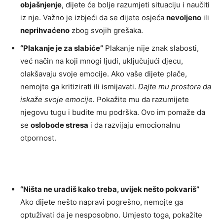
objašnjenje
, dijete će bolje razumjeti situaciju i naučiti
iz nje. Važno je izbjeći da se dijete osjeća
nevoljeno
ili
neprihvaćeno
zbog svojih grešaka.
“Plakanje je za slabiće”
Plakanje nije znak slabosti,
već način na koji mnogi ljudi, uključujući djecu,
olakšavaju svoje emocije. Ako vaše dijete plače,
nemojte ga kritizirati ili ismijavati.
Dajte mu prostora da
iskaže svoje emocije.
Pokažite mu da razumijete
njegovu tugu i budite mu podrška. Ovo im pomaže da
se
oslobode stresa
i da razvijaju emocionalnu
otpornost.
“Ništa ne uradiš kako treba, uvijek nešto pokvariš”
Ako dijete nešto napravi pogrešno, nemojte ga
optuživati da je nesposobno. Umjesto toga, pokažite