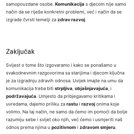
samopouzdane osobe.
Komunikacija
s djecom nije samo
način da se riješe konkretni problemi, već i način da se
izgrade čvrsti temelji za
zdrav razvoj
.
Zaključak
Svijest o tome što izgovaramo i kako se ponašamo u
svakodnevnim razgovorima sa starijima i djecom ključna
je za izgradnju zdravih odnosa. Uvijek imajte na umu da
komunikacija treba biti
strpljiva
,
objašnjavajuća
, i
podržavajuća
. Umjesto da pribjegavamo kritikama i
uvredama, dajemo priliku za
rastu
i
razvoj
onima koje
volimo. Na taj način, ne samo da ćemo im pomoći da bolje
razumiju sebe i svijet oko njih, već ćemo i usmjeriti naš
odnos prema njima u
pozitivnom
i
zdravom smjeru
.