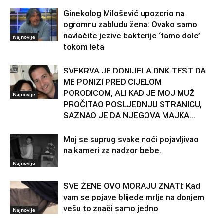
Ginekolog Milošević upozorio na
ogromnu zabludu žena: Ovako samo
navlačite jezive bakterije ‘tamo dole’
Najnovije
tokom leta
SVEKRVA JE DONIJELA DNK TEST DA
ME PONIZI PRED CIJELOM
PORODICOM, ALI KAD JE MOJ MUŽ
Najnovije
PROČITAO POSLJEDNJU STRANICU,
SAZNAO JE DA NJEGOVA MAJKA...
Moj se suprug svake noći pojavljivao
na kameri za nadzor bebe.
Najnovije
SVE ŽENE OVO MORAJU ZNATI: Kad
vam se pojave blijede mrlje na donjem
vešu to znači samo jedno
Najnovije