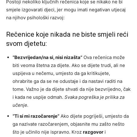
Postoji nekoliko ključnih rečenica koje se nikako ne bi
smjele izgovarati djeci, jer mogu imati negativan utjecaj
na njihov psihološki razvoj:
Rečenice koje nikada ne biste smjeli reći
svom djetetu:
“Bezvrijedan/na si, nisi nizašta”
Ova rečenica može
biti veoma štetna za dijete. Ako se dijete trudi, ali ne
uspijeva u nečemu, umjesto da ga kritikujete,
ohrabrite ga da se ne odustaje i da nastavi raditi na
tome. Važno je da dijete shvati da nije bezvrijedno, čak
i kada ne uspije odmah.
Svaka pogreška je prilika za
učenje.
“Ti si mi razočarenje”
Ako dijete pogriješi, umjesto da
ga nazivate razočarenjem, objasnite mu zašto nešto
što je učinilo nije ispravno. Kroz
razgovor
i