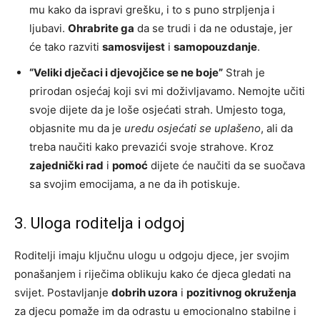
mu kako da ispravi grešku, i to s puno strpljenja i
ljubavi.
Ohrabrite ga
da se trudi i da ne odustaje, jer
će tako razviti
samosvijest
i
samopouzdanje
.
“Veliki dječaci i djevojčice se ne boje”
Strah je
prirodan osjećaj koji svi mi doživljavamo. Nemojte učiti
svoje dijete da je loše osjećati strah. Umjesto toga,
objasnite mu da je
uredu osjećati se uplašeno
, ali da
treba naučiti kako prevazići svoje strahove. Kroz
zajednički rad
i
pomoć
dijete će naučiti da se suočava
sa svojim emocijama, a ne da ih potiskuje.
3. Uloga roditelja i odgoj
Roditelji imaju ključnu ulogu u odgoju djece, jer svojim
ponašanjem i riječima oblikuju kako će djeca gledati na
svijet. Postavljanje
dobrih uzora
i
pozitivnog okruženja
za djecu pomaže im da odrastu u emocionalno stabilne i