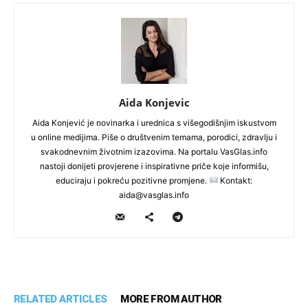
Aida Konjevic
Aida Konjević je novinarka i urednica s višegodišnjim iskustvom
u online medijima. Piše o društvenim temama, porodici, zdravlju i
svakodnevnim životnim izazovima. Na portalu VasGlas.info
nastoji donijeti provjerene i inspirativne priče koje informišu,
educiraju i pokreću pozitivne promjene.
Kontakt:
aida@vasglas.info
RELATED ARTICLES
MORE FROM AUTHOR